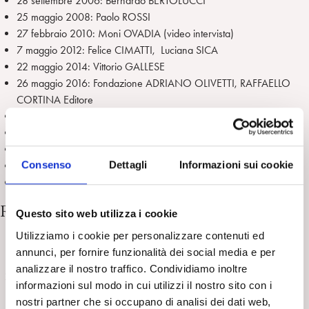
28 settembre 2006: Bernardo BERTOLUCCI
25 maggio 2008: Paolo ROSSI
27 febbraio 2010: Moni OVADIA (video intervista)
7 maggio 2012: Felice CIMATTI, Luciana SICA
22 maggio 2014: Vittorio GALLESE
26 maggio 2016: Fondazione ADRIANO OLIVETTI, RAFFAELLO
CORTINA Editore
25 novembre 2018: Vittorio LINGIARDI
4 febbraio 2021: Cristina COMENCINI, Filippo Maria FERRO
26 maggio 2022:
Roberto ESPOSITO, Nadia FUSINI
Consenso
Dettagli
Informazioni sui cookie
24 maggio 2024:
Mario MARTONE
21 maggio 2026: Renata COLORNI
Regolamento premio Musatti
Questo sito web utilizza i cookie
Utilizziamo i cookie per personalizzare contenuti ed
Il Comitato Esecutivo della SPI, nel Centenario della nascita di
annunci, per fornire funzionalità dei social media e per
Cesare L. Musatti, istituisce il Premio Cesare L. Musatti.
analizzare il nostro traffico. Condividiamo inoltre
Il Premio Cesare L. Musatti attribuisce un pubblico riconoscimento a
informazioni sul modo in cui utilizzi il nostro sito con i
figure italiane o straniere del mondo della cultura e del giornalismo
nostri partner che si occupano di analisi dei dati web,