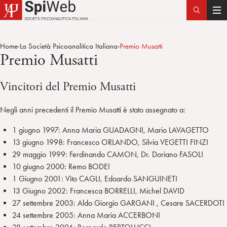
T
o
g
Home
La Società Psicoanalitica Italiana
Premio Musatti
>
>
g
Premio Musatti
l
e
Vincitori del Premio Musatti
n
a
Negli anni precedenti il Premio Musatti è stato assegnato a:
v
i
1 giugno 1997: Anna Maria GUADAGNI, Mario LAVAGETTO
g
13 giugno 1998: Francesco ORLANDO, Silvia VEGETTI FINZI
a
29 maggio 1999: Ferdinando CAMON, Dr. Doriano FASOLI
t
10 giugno 2000: Remo BODEI
i
1 Giugno 2001: Vito CAGLI, Edoardo SANGUINETI
o
13 Giugno 2002: Francesca BORRELLI, Michel DAVID
n
27 settembre 2003: Aldo Giorgio GARGANI , Cesare SACERDOTI
24 settembre 2005: Anna Maria ACCERBONI