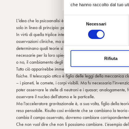
che hanno raccolto dal tuo uti
S
L’idea che la psicoanalisi è un sistema derivante dalla correlazio
Necessari
e
solo in linea di principio: perché se è facilmente accettata ne
l
In virtù di quella triplice interdipendenza dobbiamo assumere in
e
osservazioni cliniche, ma anche determinano quali livelli e ogge
z
determinano quali teorie si rendono
i
necessarie per la loro spiegazione. Ne consegue che il cambiame
Rifiuta
o
o no, il cambiamento degli altri: a livelli di osservazione diversi
n
Tutto ciò apparirebbe immediatamente evidente se facessimo rife
e
fisiche. Il telescopio ottico è figlio delle leggi della meccanica 
d
– i pianeti, le comete, i corpi visibili. Ma fu necessaria l’inven
e
poter osservare le stelle di neutroni e i quasar; analogamente, 
l
osservare il nucleo dell’atomo e le particelle.
c
Ma l’acceleratore gravitazionale è, a sua volta, figlio della teo
o
reso pensabile. Risulta così evidente che se cambiano la teoria 
n
cambia il campo osservato, dovremo cambiare corrispondentemen
s
Che non vuol dire che non li possiamo cambiare. L’esempio delle s
e