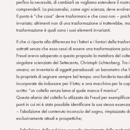
perfino la necessità, di cambiarli se vogliamo estendere il nost
n
comprenderli. La psicoanalisi, come ogni scienza, deve evolver
s
Il punto è “che cosa” deve trasformarsi e che cosa non – poic
o
invariato; altrimenti non di una trasformazione si tratterebbe,
trasformazione è quali sono i suoi elementi invarianti.
Il che ci riporta alla differenza tra i fattori e i funtori della t
sottratti senza che essa cessi di essere una trasformazione psico
Freud aveva adoperato a questo proposito la metafora del coltell
singolare scienziato del Settecento, Christoph Lichtenberg. Tra i su
umano; un inventario di oggetti paradossali: un barometro che 
la proprietà di segnare sempre bel tempo; una fonderia tascabi
incorporate da indossare per il lutto; e una macchina per la cop
scritto: “un coltello senza lama al quale manca il manico”.
Questa afanisi del coltello fu utilizzata da Freud per esemplificar
punti in cui mi è stato possibile identificare la sua stessa essen
– l’abolizione del contenuto inconscio del sogno, rimpiazzato dal
esclusivamente attuali e prospettiche;
– l’abolizione della pulsione sessuale rimpiazzata dalle motivazio