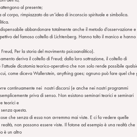
e attengono al presente;
ta al corpo, rimpiazzato da un’idea di inconscio spirituale e simbolica.
tica.
ndispensabile abbandonare totalmente anche il metodo d’osservazione e 
ispettivo del famoso coltello di Lichtenberg. Hanno tolto il manico e hanno
reud, Per la storia del movimento psicoanalitico).
ento deriva il coltello di Freud; dalla loro sottrazione, il coltello di
l’attuale dicotomia teorico-operativa che non solo rende possibile qualsi
r cui, come diceva Wallerstein, anything goes; ognuno può fare quel che g
corre continuamente nei nostri discorsi (e anche nei nostri programmi
e semplicemente priva di senso. Non esistono seminari teorici e seminari
e teorici e
be senza questa.
cose che senza di essa non avremmo mai viste. E ci fa vedere quelle
 realtà, non possono essere viste. Il fotone ad esempio è una realtà che
o è un altro