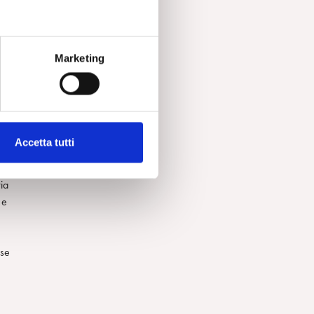
Ma
Marketing
i.
le
lia
Accetta tutti
ria
 e
sse