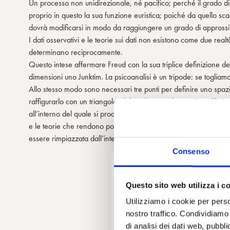
Un processo non unidirezionale, né pacifico; perché il grado d
proprio in questo la sua funzione euristica; poiché da quello scar
dovrà modificarsi in modo da raggiungere un grado di approssima
I dati osservativi e le teorie sui dati non esistono come due realt
determinano reciprocamente.
Questo intese affermare Freud con la sua triplice definizione d
dimensioni uno Junktim. La psicoanalisi è un tripode: se togliamo 
Allo stesso modo sono necessari tre punti per definire uno spaz
raffigurarlo con un triangolo, del quale Metodo, Teoria e Clinica
all’interno del quale si producono le nostre osservazioni, le nost
e le teorie che rendono possibile il passaggio dalle une alle altr
essere rimpiazzata dall’interazione tra coppie, pena il collasso de
Consenso
Questo sito web utilizza i c
Utilizziamo i cookie per perso
nostro traffico. Condividiamo 
di analisi dei dati web, pubbl