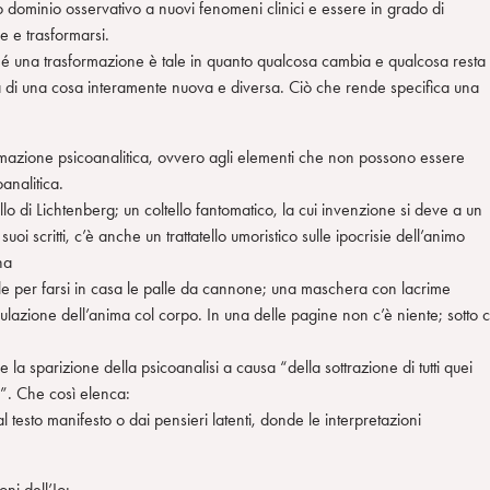
ro dominio osservativo a nuovi fenomeni clinici e essere in grado di
e e trasformarsi.
hé una trasformazione è tale in quanto qualcosa cambia e qualcosa resta
 ma di una cosa interamente nuova e diversa. Ciò che rende specifica una
rasformazione psicoanalitica, ovvero agli elementi che non possono essere
analitica.
o di Lichtenberg; un coltello fantomatico, la cui invenzione si deve a un
oi scritti, c’è anche un trattatello umoristico sulle ipocrisie dell’animo
ha
le per farsi in casa le palle da cannone; una maschera con lacrime
ulazione dell’anima col corpo. In una delle pagine non c’è niente; sotto c
e la sparizione della psicoanalisi a causa “della sottrazione di tutti quei
za”. Che così elenca:
 testo manifesto o dai pensieri latenti, donde le interpretazioni
ni dell’Io;