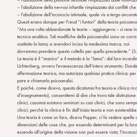
– l’abolizione della nevrosi infantile rimpiazzata dai conflitti ch
– l’abolizione dell’inconscio istintuale, quale vis a tergo ancora
Questi erano dunque per Freud “i funtori” della teoria psicoanali
“Ma una volta abbandonate le teorie – aggiungeva – si rese i
tecnica analitica. Tali modifiche della psicoanalisi sono un corr
sostituito la lama; e avendovi inciso la medesima marca, noi
dovremmo prendere questo coltello per quello precedente.” (S. F
La teoria è il “manico” e il metodo è la “lama”: dal loro incardinam
Lichtenberg, ovvero l’evanescenza dell’intero strumento. Donde 
affermazione teorica, ma autorizza qualsiasi pratica clinica; pe
pare e chiamarlo psicoanalisi.
E poiché, come dicevo, questa dicotomia fra teoria e clinica ri
d’insegnamento), consentitemi di dire che trovo tale distinzion
clinici; casomai esistono seminari su casi clinici, che sono sempr
clinici; perché la clinica è fin dall’inizio teoria e non esistereb
Una teoria è come un faro, diceva Popper, ci fa vedere quelle 
dimensioni delle cose che, pur essendo determinanti per la loro
essendo all’origine della visione non può essere vista; l’inconsci