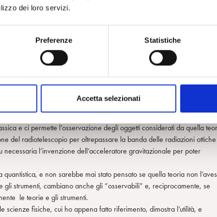
lizzo dei loro servizi.
ne fra teoria, metodo e clinica è in linea di principio condivisa da tutti. 
Preferenze
Statistiche
lle premesse, lo è assai meno nelle conseguenze – che sono invece cogent
fatti che il metodo e le teorie non solo ci guidano nella comprensione del
tti possiamo osservare; e che reciprocamente, questi livelli e oggetti
nto di ciascuno dei vertici del campo analitico determina, che lo si vog
Accetta selezionati
 corrispondono oggetti diversi e descrizioni diverse.
rimento a sistemi osservativi ben consolidati come quelli delle scienze
classica e ci permette l’osservazione degli oggetti considerati da quella teo
zione del radiotelescopio per oltrepassare la banda delle radiazioni ottiche
fu necessaria l’invenzione dell’acceleratore gravitazionale per poter
ria quantistica, e non sarebbe mai stato pensato se quella teoria non l’ave
e gli strumenti, cambiano anche gli “osservabili” e, reciprocamente, se
te le teorie e gli strumenti.
cienze fisiche, cui ho appena fatto riferimento, dimostra l’utilità, e