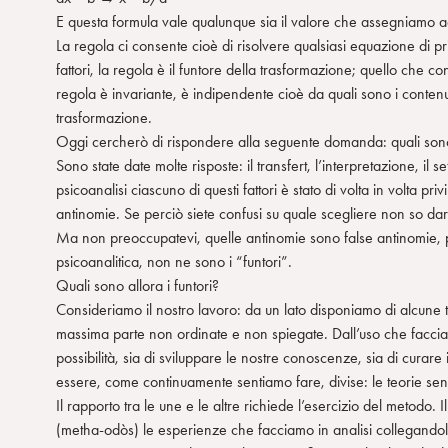
E questa formula vale qualunque sia il valore che assegniamo a
La regola ci consente cioè di risolvere qualsiasi equazione di pr
fattori, la regola è il funtore della trasformazione; quello che co
regola è invariante, è indipendente cioè da quali sono i contenu
trasformazione.
Oggi cercherò di rispondere alla seguente domanda: quali sono i 
Sono state date molte risposte: il transfert, l’interpretazione, il se
psicoanalisi ciascuno di questi fattori è stato di volta in volta pri
antinomie. Se perciò siete confusi su quale scegliere non so darv
Ma non preoccupatevi, quelle antinomie sono false antinomie, p
psicoanalitica, non ne sono i “funtori”.
Quali sono allora i funtori?
Consideriamo il nostro lavoro: da un lato disponiamo di alcune te
massima parte non ordinate e non spiegate. Dall’uso che faccia
possibilità, sia di sviluppare le nostre conoscenze, sia di cura
essere, come continuamente sentiamo fare, divise: le teorie se
Il rapporto tra le une e le altre richiede l’esercizio del metodo.
(metha-odòs) le esperienze che facciamo in analisi collegandol