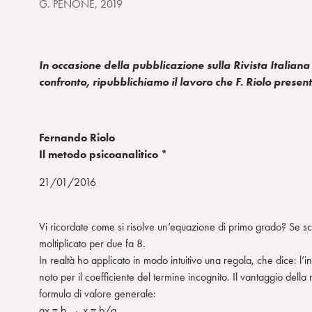
G. PENONE, 2019
In occasione della pubblicazione sulla Rivista Italiana
confronto,
ripubblichiamo il lavoro che F. Riolo present
Fernando Riolo
Il metodo psicoanalitico *
21/01/2016
Vi ricordate come si risolve un’equazione di primo grado? Se scr
moltiplicato per due fa 8.
In realtà ho applicato in modo intuitivo una regola, che dice: l
noto per il coefficiente del termine incognito. Il vantaggio dell
formula di valore generale:
ax = b → x = b/a