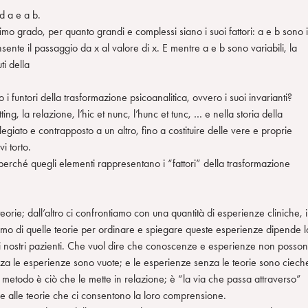
d a e a b.
imo grado, per quanto grandi e complessi siano i suoi fattori: a e b sono i
nsente il passaggio da x al valore di x. E mentre a e b sono variabili, la
ti della
funtori della trasformazione psicoanalitica, ovvero i suoi invarianti?
tting, la relazione, l’hic et nunc, l’hunc et tunc, … e nella storia della
vilegiato e contrapposto a un altro, fino a costituire delle vere e proprie
i torto.
erché quegli elementi rappresentano i “fattori” della trasformazione
orie; dall’altro ci confrontiamo con una quantità di esperienze cliniche, 
mo di quelle teorie per ordinare e spiegare queste esperienze dipende l
re i nostri pazienti. Che vuol dire che conoscenze e esperienze non posso
nza le esperienze sono vuote; e le esperienze senza le teorie sono ciech
 Il metodo è ciò che le mette in relazione; è “la via che passa attraverso”
e alle teorie che ci consentono la loro comprensione.