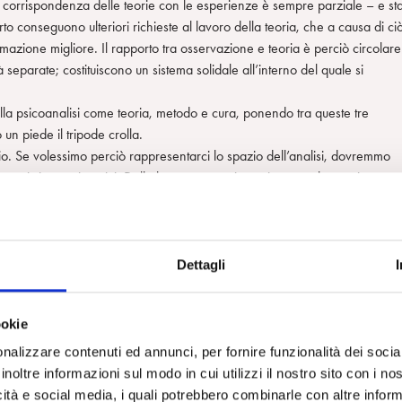
i corrispondenza delle teorie con le esperienze è sempre parziale – e st
to conseguono ulteriori richieste al lavoro della teoria, che a causa di ci
zione migliore. Il rapporto tra osservazione e teoria è perciò circolare
à separate; costituiscono un sistema solidale all’interno del quale si
ella psicoanalisi come teoria, metodo e cura, ponendo tra queste tre
un piede il tripode crolla.
io. Se volessimo perciò rappresentarci lo spazio dell’analisi, dovremmo
 costituiscono i vertici. Dalla loro cooperazione si genera lo spazio
re interpretazioni
e. E come in un triangolo, la relazione tra i vertici è tale da non poter
l triangolo, dello spazio dell’analisi.
Dettagli
ookie
nalizzare contenuti ed annunci, per fornire funzionalità dei socia
inoltre informazioni sul modo in cui utilizzi il nostro sito con i n
icità e social media, i quali potrebbero combinarle con altre inform