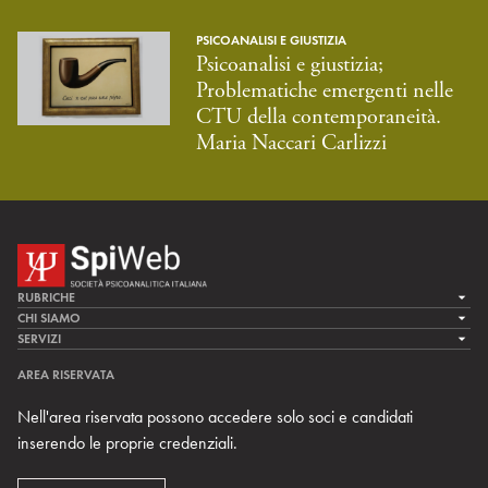
PSICOANALISI E GIUSTIZIA
Psicoanalisi e giustizia;
Problematiche emergenti nelle
CTU della contemporaneità.
Maria Naccari Carlizzi
RUBRICHE
LA CURA
CHI SIAMO
LA SPI
SERVIZI
LA RICERCA
SPIPEDIA
TEAM DI SPIWEB
AREA RISERVATA
CULTURA E SOCIETÀ
CERCA UNO PSICOANALISTA
CONTATTI
Nell'area riservata possono accedere solo soci e candidati
MULTIMEDIA
ARCHIVIO STORICO
inserendo le proprie credenziali.
RIVISTE
AREA INTERNAZIONALE
CENTRI LOCALI DELLA SPI
PROSSIMI EVENTI