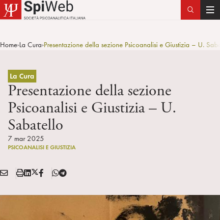
T
o
g
Home
La Cura
Presentazione della sezione Psicoanalisi e Giustizia – U. Saba
>
>
g
l
e
La Cura
n
Presentazione della sezione
a
Psicoanalisi e Giustizia – U.
v
Sabatello
i
g
7 mar 2025
a
PSICOANALISI E GIUSTIZIA
t
i
E
S
L
X
F
T
Condividi:
o
M
t
i
/
B
e
n
A
a
n
T
l
I
m
k
w
e
L
p
e
i
g