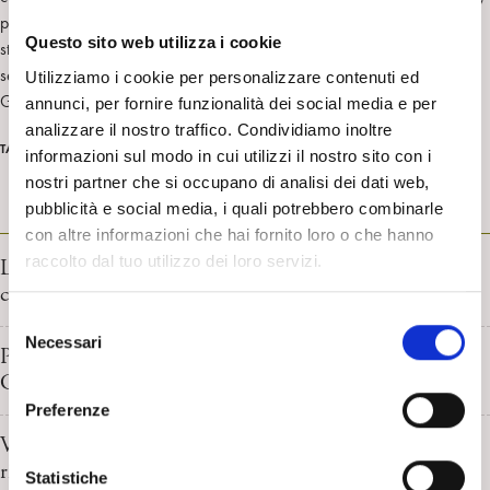
per meglio coordinare le condizioni della pubblicazione sia con la
Questo sito web utilizza i cookie
strutturazione del sito, sia con il lavoro dei responsabili delle altre
sezioni.
Utilizziamo i cookie per personalizzare contenuti ed
Gli autori dei lavori proposti devono essere necessariamente Soci SPI
annunci, per fornire funzionalità dei social media e per
analizzare il nostro traffico. Condividiamo inoltre
psicoanalisi
giustizia
TAG
informazioni sul modo in cui utilizzi il nostro sito con i
nostri partner che si occupano di analisi dei dati web,
pubblicità e social media, i quali potrebbero combinarle
PSICOANALISI E GIUSTIZIA
con altre informazioni che hai fornito loro o che hanno
raccolto dal tuo utilizzo dei loro servizi.
Lo psicoanalista in tribunale: apporto significativo o
corruzione della mente? Renata Rizzitelli
S
Necessari
e
Psicoanalisi e giustizia; Problematiche emergenti nelle
l
CTU della contemporaneità. Maria Naccari Carlizzi
e
Preferenze
z
Violenza di genere e vittimizzazione secondaria:
i
riflessioni su giustizia riparativa, processo civile e tutela
o
Statistiche