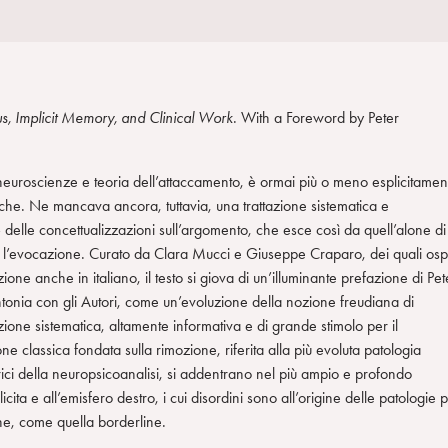
, Implicit Memory, and Clinical Work
. With a Foreword by Peter
i, neuroscienze e teoria dell’attaccamento, è ormai più o meno esplicitamen
niche. Ne mancava ancora, tuttavia, una trattazione sistematica e
 delle concettualizzazioni sull’argomento, che esce così da quell’alone di
a l’evocazione. Curato da Clara Mucci e Giuseppe Craparo, dei quali osp
ione anche in italiano, il testo si giova di un’illuminante prefazione di Pet
intonia con gli Autori, come un’evoluzione della nozione freudiana di
zione sistematica, altamente informativa e di grande stimolo per il
classica fondata sulla rimozione, riferita alla più evoluta patologia
teorici della neuropsicoanalisi, si addentrano nel più ampio e profondo
cita e all’emisfero destro, i cui disordini sono all’origine delle patologie p
one, come quella borderline.