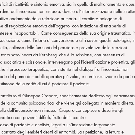
cit di ricettività e sintonia emotiva, sia in quella di maltrattamento e abu
rdine dell’inconscio non rimosso, dovuto all’interiorizzazione nelle struttu
 cattivo andamento della relazione primaria. Il carattere patogeno di
ne di regolazione emotiva dell’oggetto, con induzione di una serie di
ntese e insopportabili. Come conseguenza della sua origine traumatica, i
ciazione, come l’isteria di conversione e altri severi quadri patologici, s
etto, collasso delle funzioni del pensiero e prevalenza delle reazioni
tanto sottolineata da Kernberg, che è la scissione, con presenza di
ssociativa e scissionale, intervengono poi l’identificazione proiettiva, gli
he il processo terapeutico, consistente nel dialogo fra l’inconscio non
arte del primo di modelli operativi più validi, e con l’assunzione da parte 
estimone della verità di cui è portatore il paziente.
 contributo di Giuseppe Craparo, specificamente dedicato agli
enactments
 della comunità psicoanalitica, che viene qui collegato in maniera diretta,
quello dell’inconscio non rimosso. Craparo concepisce e descrive gli
litica con pazienti difficili, frutto dell’incontro
osso di paziente e analista, legati a un’interazione largamente
ontatto degli emisferi destri di entrambi. La ripetizione, la lettura e