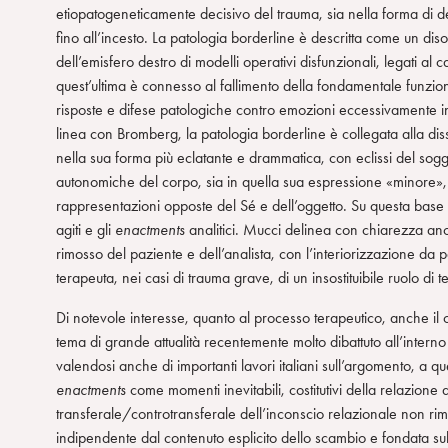
etiopatogeneticamente decisivo del trauma, sia nella forma di defi
n
fino all’incesto. La patologia borderline è descritta come un diso
s
dell’emisfero destro di modelli operativi disfunzionali, legati al
o
quest’ultima è connesso al fallimento della fondamentale funzio
risposte e difese patologiche contro emozioni eccessivamente i
linea con Bromberg, la patologia borderline è collegata alla disso
nella sua forma più eclatante e drammatica, con eclissi del sogg
autonomiche del corpo, sia in quella sua espressione «minore», 
rappresentazioni opposte del Sé e dell’oggetto. Su questa base di
agiti e gli
enactments
analitici. Mucci delinea con chiarezza anc
rimosso del paziente e dell’analista, con l’interiorizzazione da p
terapeuta, nei casi di trauma grave, di un insostituibile ruolo di t
Di notevole interesse, quanto al processo terapeutico, anche il
tema di grande attualità recentemente molto dibattuto all’interno
valendosi anche di importanti lavori italiani sull’argomento, a 
enactments
come momenti inevitabili, costitutivi della relazione ana
transferale/controtransferale dell’inconscio relazionale non rim
indipendente dal contenuto esplicito dello scambio e fondata sul c