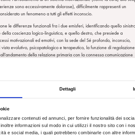
sperienze sono eccessivamente dolorose), difficilmente rappresenti un
iderato un fenomeno a tutti gli effetti inconscio.
e le differenze funzionali fra i due emisferi, identificando quello sinistr
 della coscienza logico-linguistica, e quello destro, che presiede a
cessi motivazionali ed emotivi, con la sede del Sé profondo, inconscio,
 vista evolutivo, psicopatologico e terapeutico, la funzione di regolazione
a all’andamento della relazione primaria con la connessa comunicazione
non adeguatamente sviluppata in tutte le psicopatologie. La funzione di
attaccamento come in quella psicoterapeutica, alla costituzione del Sé
 i rispettivi emisferi destri del paziente e dell’analista, con la conseguente
icali alla corteccia, in particolare quella orbitofrontale. Ricollegando il
Dettagli
cio, Schore mostra come in generale, e in particolare nelle patologie gra
’insight
, quanto piuttosto su quegli
enactments
transferali/controtransferali
io empatico ed emotivamente ricettivo dell’analista. L’intuizione clinica di
ookie
oni non verbali e para-verbali del paziente da parte dell’emisfero destro
nalizzare contenuti ed annunci, per fornire funzionalità dei socia
nscio l’inconscio, quanto piuttosto in una ristrutturazione profonda
inoltre informazioni sul modo in cui utilizzi il nostro sito con i n
icità e social media, i quali potrebbero combinarle con altre inform