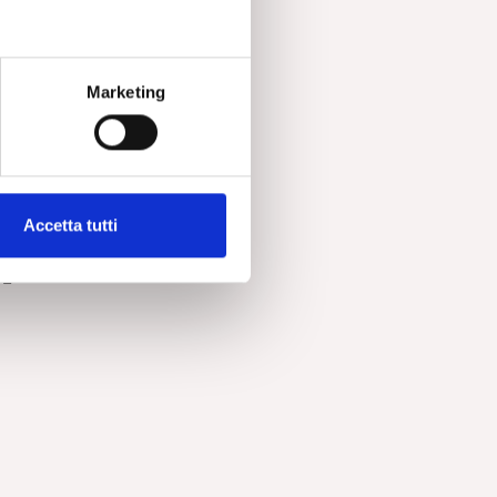
 Sé
te
Marketing
le
re
a
Accetta tutti
e
 –