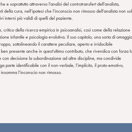
 e soprattutto attraverso l’analisi del controtransfert dell’analista,
nti della cura, nell’ipotesi che l’inconscio non rimosso dell’analista non so
 interni più validi di quelli del paziente.
 critico della ricerca empirica in psicoanalisi, così come della relazione
one infantile e psicologia evolutiva. Il suo capitolo, una sorta di omaggi
ppo, sottolineando il carattere peculiare, aperto e irriducibile
, è ben presente anche in quest’ultimo contributo, che rivendica con forza l
one con decisione la subordinazione ad altre discipline, ma condivide
a parte identificabile con il non-verbale, l’implicito, il proto-emotivo,
e, insomma l’inconscio non rimosso.