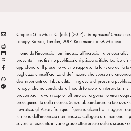
E
Condividi:
Craparo G. e Mucci C. (eds.) (2017).
Unrepressed Unconscious
M
Fonagy. Karnac, London, 2017. Recensione di G. Mattana.
S
A
t
L
Il tema dell’inconscio non rimosso, all’incrocio fra psicoanalis
I
a
X
i
presente in moltissime pubblicazioni psicoanalitiche teorico-cli
L
m
/
n
F
approfondita. Il presente volume rappresenta lo «stato dell’arte»
p
T
k
B
vaghezza e insufficienza di definizione che spesso ne circond
a
w
e
due importanti contributi, edito in inglese e di prossima pubblicaz
T
i
d
Fonagy, che ne condivide le linee di fondo e le interpreta, in s
e
t
i
preconscio. I diversi capitoli offrono dell’argomento una ricogni
l
t
n
proseguimento della ricerca. Senza abbandonare la teorizzazione 
e
e
nevrotica, gli Autori, fra i quali figurano alcuni fra i maggiori 
g
r
territorio dell’inconscio non rimosso, collegato alla memoria impli
r
severe e resistenti, in vario grado attraversate dalla dissociazi
a