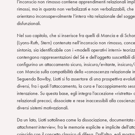
l’inconscio non rimosso contiene apprendimenti relazionali implic
rimossi, ma in quanto non verbalizzati e non verbalizzabili, che
orientano inconsapevolmente l’intera vita relazionale del sogg
disfunzionali.
Nel suo capitolo, che si inserisce fra quelli di Mancia e di Sch
(Lyons-Ruth, Stern) contenuta nell’inconscio non rimosso, concett
sintonia, sia identificabile con i «modelli operativi interni» te
contengono rappresentazioni del Sé e dell’oggetto suscettibili 
configurino un attaccamento sicuro, insicuro/evitante, insicuro/
con Mancia sulla compatibilità della «conoscenza relazionale imp
Seguendo Bowlby, Liotti si fa assertore di una prospettiva evoluti
diversi, fra i quali l’attaccamento, la cura e l’accoppiamento se
interazione. Su questa base, egli integra l’accezione «ristretta»
relazionali precoci, dissociate e rese inaccessibili alla coscienza
diversi sistemi motivazionali.
Da un lato, Liotti sottolinea come la dissociazione, documentata 
attachment interview
, fra le memorie esplicite e implicite dell’
coincida con il concetto classico di difesa. Dall’altro, egli mos