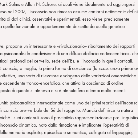
di Mark Solms e Allan N. Schore, ai quali viene idealmente ad aggiungersi
so nel 2007, l’inconscio non rimosso assume contorni nettamente definit
ità di dati clinici, osservativi e sperimentali, esso viene precisamente
a quello funzionale e opportunamente descritto da quello genetico-
e, propone un interessante e «rivoluzionario» ribaltamento dei rapporti
 psicoanalisi la condivisione di una diffusa «fallacia corticocentrica», ch
icali profondi del cervello, sede dell’Es, e l’inconscio in quelli corticali,
 è conscio, o meglio, la prima forma di coscienza (la «coscienza primaria
affettiva, una sorta di rilevatore endogeno delle variazioni omeostatiche
re ascendente tronco-encefalica, che attiva la coscienza di ordine
posto di quanto si riteneva e si è ritenuto fino a tempi molto recenti.
nità psicoanalitica internazionale come uno dei primi teorici dell’inconsc
 inconscio pre-verbale del Sé del soggetto. Mancia definisce la natura
ché i suoi contenuti sono il precipitato rappresentazionale pre-linguistic
inconscio dinamico, nato dalla rimozione e implicante l’operatività di
lla memoria esplicita, episodica e semantica, collegata al linguaggio,