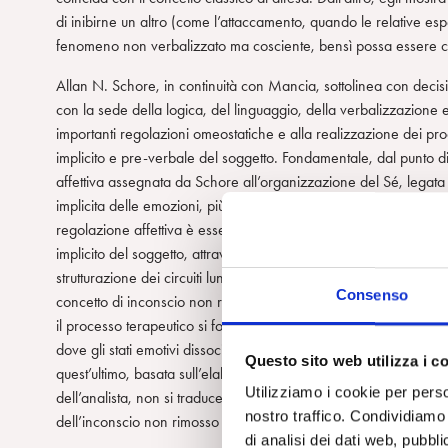
di inibirne un altro (come l’attaccamento, quando le relative e
fenomeno non verbalizzato ma cosciente, bensì possa essere cons
Allan N. Schore, in continuità con Mancia, sottolinea con decision
con la sede della logica, del linguaggio, della verbalizzazione e
importanti regolazioni omeostatiche e alla realizzazione dei pro
implicito e pre-verbale del soggetto. Fondamentale, dal punto di
affettiva assegnata da Schore all’organizzazione del Sé, legat
implicita delle emozioni, più o meno gravemente danneggiata o 
regolazione affettiva è essenziale, nella relazione primaria di 
implicito del soggetto, attraverso il dialogo emotivo inconscio fra
strutturazione dei circuiti lungo l’asse che va dalle aree sottocort
Consenso
concetto di inconscio non rimosso a quello freudiano di precons
il processo terapeutico si fondi non tanto sull’interpretazione e l
dove gli stati emotivi dissociati del paziente incontrano l’inconsc
Questo sito web utilizza i c
quest’ultimo, basata sull’elaborazione inconscia delle informazi
Utilizziamo i cookie per perso
dell’analista, non si traduce pertanto nel proposito di rendere co
nostro traffico. Condividiamo 
dell’inconscio non rimosso del paziente.
di analisi dei dati web, pubbl