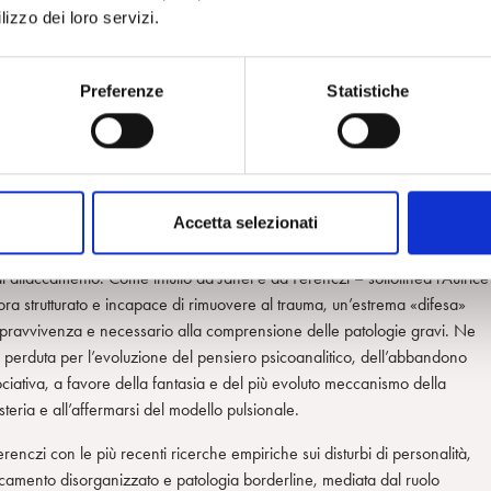
 come processo di regolazione affettiva, deputato alla costituzione del
lizzo dei loro servizi.
osizioni relazionali con la risposta della figura di attaccamento. Le
a esplicita a causa dell’immaturità dell’ippocampo, vengono immagazzina
Preferenze
Statistiche
ome un’organizzazione composta da tre strati o livelli, dall’amigdala al
esso, a vari livelli di profondità e di elaborazione, vengono immagazzinate 
 un modello operativo interno dell’attaccamento suscettibile di condiziona
rapeutica. Mucci accosta tale concezione a quella di Mancia, che localizz
elle aree associative temporo-parieto-occipitali dell’emisfero destro,
Accetta selezionati
n-verbali della relazione primaria. E’ intuibile l’impatto del trauma, sia
ttamento e abuso vero e proprio, sessuale e non sessuale, sulla formazion
 di attaccamento. Come intuito da Janet e da Ferenczi – sottolinea l’Autrice
cora strutturato e incapace di rimuovere al trauma, un’estrema «difesa»
sopravvivenza e necessario alla comprensione delle patologie gravi. Ne
perduta per l’evoluzione del pensiero psicoanalitico, dell’abbandono
ociativa, a favore della fantasia e del più evoluto meccanismo della
steria e all’affermarsi del modello pulsionale.
enczi con le più recenti ricerche empiriche sui disturbi di personalità,
accamento disorganizzato e patologia borderline, mediata dal ruolo