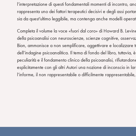
l’interpretazione di questi fondamentali momenti di incontro, anche
rappresenta uno dei fattori terapeutici decisivi e degli assi porta
sia da quest’ultimo leggibile, ma contenga anche modelli operativi
Completa il volume la voce «fuori dal coro» di Howard B. Levine,
della psicoanalisi con neuroscienze, scienze cognitive, osservazi
Bion, ammonisce a non semplificare, oggettivare e localizzare tro
dell’indagine psicoanalitica. Il tema di fondo del libro, tuttavia
peculiarità e il fondamento clinico della psicoanalisi, rifiutand
esplicitamente con gli altri Autori una nozione di inconscio in larg
l’informe, il non rappresentabile o difficilmente rappresentabil