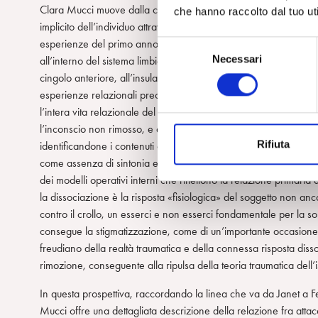
Clara Mucci muove dalla concezione di Schore dell’attaccamento
che hanno raccolto dal tuo uti
implicito dell’individuo attraverso l’interazione delle sue predisp
esperienze del primo anno di vita, non registrate nella memori
S
Necessari
all’interno del sistema limbico dell’emisfero destro, concepito c
e
cingolo anteriore, all’insula e alla corteccia orbitofrontale. In 
l
esperienze relazionali precoci, dando luogo alla costituzione di
e
l’intera vita relazionale del soggetto, compresa la relazione te
z
l’inconscio non rimosso, e dunque il Sé implicito del soggetto, n
i
Rifiuta
identificandone i contenuti con i precipitati rappresentazionali no
o
come assenza di sintonia e ricettività emotiva, sia come maltra
n
dei modelli operativi interni che riflettono la relazione primaria
e
la dissociazione è la risposta «fisiologica» del soggetto non an
d
contro il crollo, un esserci e non esserci fondamentale per la 
e
consegue la stigmatizzazione, come di un’importante occasione 
l
freudiano della realtà traumatica e della connessa risposta diss
c
rimozione, conseguente alla ripulsa della teoria traumatica dell’i
o
n
In questa prospettiva, raccordando la linea che va da Janet a Fer
s
Mucci offre una dettagliata descrizione della relazione fra att
e