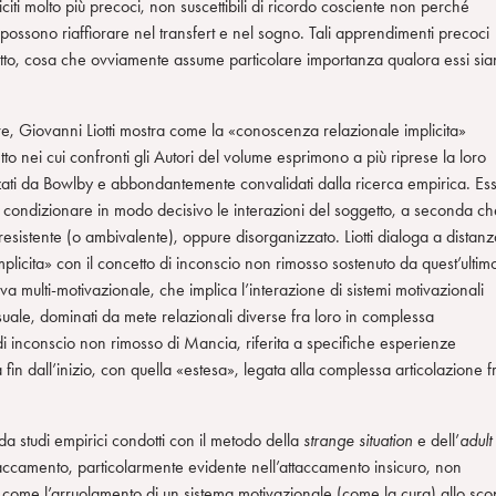
iti molto più precoci, non suscettibili di ricordo cosciente non perché
 possono riaffiorare nel transfert e nel sogno. Tali apprendimenti precoci
etto, cosa che ovviamente assume particolare importanza qualora essi si
ore, Giovanni Liotti mostra come la «conoscenza relazionale implicita»
o nei cui confronti gli Autori del volume esprimono a più riprese la loro
orizzati da Bowlby e abbondantemente convalidati dalla ricerca empirica. Ess
di condizionare in modo decisivo le interazioni del soggetto, a seconda ch
resistente (o ambivalente), oppure disorganizzato. Liotti dialoga a distanz
licita» con il concetto di inconscio non rimosso sostenuto da quest’ultim
va multi-motivazionale, che implica l’interazione di sistemi motivazionali
ssuale, dominati da mete relazionali diverse fra loro in complessa
 di inconscio non rimosso di Mancia, riferita a specifiche esperienze
 fin dall’inizio, con quella «estesa», legata alla complessa articolazione fr
da studi empirici condotti con il metodo della
strange situation
e dell’
adult
attaccamento, particolarmente evidente nell’attaccamento insicuro, non
tra come l’arruolamento di un sistema motivazionale (come la cura) allo sc