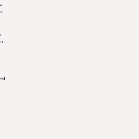
so
re
n
ia
del
,