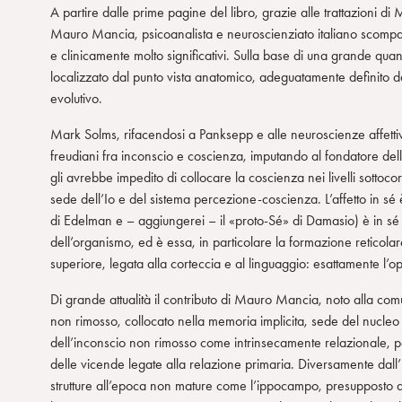
A partire dalle prime pagine del libro, grazie alle trattazioni 
m
Mauro Mancia, psicoanalista e neuroscienziato italiano scompar
e clinicamente molto significativi. Sulla base di una grande quant
localizzato dal punto vista anatomico, adeguatamente definito d
evolutivo.
Mark Solms, rifacendosi a Panksepp e alle neuroscienze affettiv
freudiani fra inconscio e coscienza, imputando al fondatore della
gli avrebbe impedito di collocare la coscienza nei livelli sottocort
sede dell’Io e del sistema percezione-coscienza. L’affetto in sé
di Edelman e – aggiungerei – il «proto-Sé» di Damasio) è in sé 
dell’organismo, ed è essa, in particolare la formazione reticola
superiore, legata alla corteccia e al linguaggio: esattamente l’op
Di grande attualità il contributo di Mauro Mancia, noto alla comu
non rimosso, collocato nella memoria implicita, sede del nucleo
dell’inconscio non rimosso come intrinsecamente relazionale, poi
delle vicende legate alla relazione primaria. Diversamente dall’
strutture all’epoca non mature come l’ippocampo, presupposto de