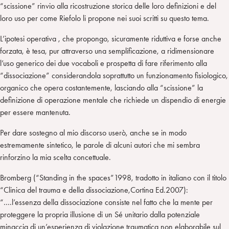
“scissione” rinvio alla ricostruzione storica delle loro definizioni e del
loro uso per come Riefolo li propone nei suoi scritti su questo tema.
L’ipotesi operativa , che propongo, sicuramente riduttiva e forse anche
forzata, è tesa, pur attraverso una semplificazione, a ridimensionare
l’uso generico dei due vocaboli e prospetta di fare riferimento alla
“dissociazione” considerandola soprattutto un funzionamento fisiologico,
organico che opera costantemente, lasciando alla “scissione” la
definizione di operazione mentale che richiede un dispendio di energie
per essere mantenuta.
Per dare sostegno al mio discorso userò, anche se in modo
estremamente sintetico, le parole di alcuni autori che mi sembra
rinforzino la mia scelta concettuale.
Bromberg (“Standing in the spaces”1998, tradotto in italiano con il titolo
“Clinica del trauma e della dissociazione,Cortina Ed.2007):
“….l’essenza della dissociazione consiste nel fatto che la mente per
proteggere la propria illusione di un Sé unitario dalla potenziale
minaccia di un’esperienza di violazione traumatica non elaborabile sul