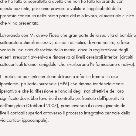
che ho fatto o, soprattutto a quello che non ho fatto lavorando con
questo paziente, possiamo provare a valutare l’applicabilità della
proposta contenuta nella prima parte del mio lavoro, al materiale clinico
che vi ho presentato.
Lavorando con M. avevo l’idea che gran parte della sua vita di bambino
sottoposto a stimoli eccessivi, quindi traumatici, di varia natura, si fosse
svolta in uno stato dissociato della mente, dove la registrazione degli
eventi stressanti avveniva e rimaneva ai livelli cerebrali inferiori (circuiti
sottocorticali talamo- amigdolei che riverberano l’informazione emotiva).
E’ noto che pazienti con storie di trauma infantile hanno un asse
ipotalamo- pituitario- surrenale (HPA) che rimane tendenzialmente
iperattivo e che la riflessione e l’analisi degli stati affettivi e del loro
significato dovrebbe favorire il controllo prefrontale dell’iperattività
dell’amigdala (Gabbard 2007), promuovendo il coinvolgimento dei
livelli corticali superiori attraverso il processo integrativo centrale della
via cortico- ippocampale).