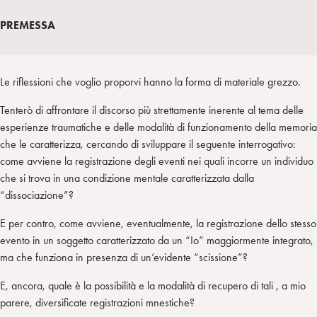
I
m
k
w
e
L
p
e
i
g
PREMESSA
a
d
t
r
i
t
a
n
e
m
Le riflessioni che voglio proporvi hanno la forma di materiale grezzo.
r
Tenterò di affrontare il discorso più strettamente inerente al tema delle
esperienze traumatiche e delle modalità di funzionamento della memoria
che le caratterizza, cercando di sviluppare il seguente interrogativo:
come avviene la registrazione degli eventi nei quali incorre un individuo
che si trova in una condizione mentale caratterizzata dalla
“dissociazione”?
E per contro, come avviene, eventualmente, la registrazione dello stesso
evento in un soggetto caratterizzato da un “Io” maggiormente integrato,
ma che funziona in presenza di un’evidente “scissione”?
E, ancora, quale è la possibilità e la modalità di recupero di tali , a mio
parere, diversificate registrazioni mnestiche?