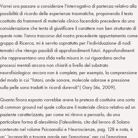
Vorrei ora passare a considerare l’interrogativo di partenza relativo alla
possibilità di ricordo delle esperienze traumatiche, proponendo il testo
costituito da frammenti di materiale clinico facendolo precedere da una
considerazione che tenta di giustificare il carattere non ben strutturato di
queste note: l’anno trascorso dal nostro precedente appuntamento come
gruppo di Ricerca, mi è servito soprattutto per l’individuazione di nodi
tematici che ritengo passibili di approfondimenti futuri. Approfondimenti
che rappresentano una sfida nella misura in cui riguardano anche
processi mentali ancora non chiariti a livello del substrato
neurofisiologico: ancora non è completa, per esempio, la comprensione
del modo in cui “fotoni, onde sonore, molecole odorose e pressione
sulla pelle sono tradotti in ricordi durevoli”( Gary Stix, 2009).
Quanto finora esposto vorrebbe avere la pretesa di costituire una sorta
di common ground nel quale collocare il materiale clinico relativo ad un
paziente caratterizzato, per come mi ritrovo a pensarlo, da una
particolare forma di alessitimia (l’alessitimia, cito dal lavoro di Solano
contenuto nel volume Psicoanalisi e Neuroscienze, pag. 128 e nota, è
un’ ‘incapacità a trovare parole per l’emozione’, per cui l’emozione