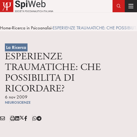
T
o
g
Home
Ricerca in Psicoanalisi
ESPERIENZE TRAUMATICHE: CHE POSSIBILIT
>
>
g
l
e
La Ricerca
n
ESPERIENZE
a
TRAUMATICHE: CHE
v
POSSIBILITA DI
i
g
RICORDARE?
a
6 nov 2009
t
NEUROSCIENZE
i
o
E
S
L
X
F
T
n
Condividi:
M
t
i
/
B
e
A
a
n
T
l