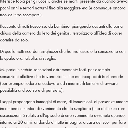
Riferisce fobia per gli uccelli, anche se morti, presente da quando aveva
pochi anni e terrori notturni fino alla maggiore età (e comunque ancora
non del tutto scomparsi).
Racconta di notti trascorse, da bambino, piangendo davanti alla porta
chiusa della camera da letto dei genitori, terrorizzato all’idea di dover
dormire da solo.
Di quelle notti ricorda i singhiozzi che hanno lasciato la sensazione con
la quale, ora, talvolta, si sveglia.
M. porta in seduta sensazioni estremamente forti, per esempio
sensazioni olfattive che trovano sia lui che me incapaci di trasformarle
(per esempio l’odore di cadavere ed i miei inutili tentativi di avviare
possibilità di discorso e di pensiero).
I sogni propongono immagini di mare, di immersioni, di presenze umane
incombenti e sentori di svenimento che lo svegliano (una delle sue rare
associazioni è relativa all’episodio di uno svenimento avvenuto quando,
intorno ai 20 anni, andando di notte in bagno, a casa dei suoi, per fare