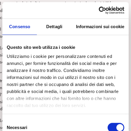
I processi subsimbolici sono processi continui ed analogici (il fenomeno
dell’armonizzazione affettiva descritta da Stern è soprattutto un tipo di
comunicazione analogica e continua).
Consenso
Dettagli
Informazioni sui cookie
I processi subsimbolici sono presenti nelle forme motorie, viscerali,
sensitive.
Questo sito web utilizza i cookie
La DISGIUNZIONE tra modalità di funzionamento subsimbolico e
simbolico è caratteristica del funzionamento umano e non è presente
Utilizziamo i cookie per personalizzare contenuti ed
solo nella patologia.
annunci, per fornire funzionalità dei social media e per
analizzare il nostro traffico. Condividiamo inoltre
“Nella prospettiva della teoria del codice multiplo, lo scopo del
informazioni sul modo in cui utilizzi il nostro sito con i
trattamento psicoanalitico non viene definito come rendere verbale il
nostri partner che si occupano di analisi dei dati web,
non verbale, o rendere conscio l’inconscio, o avere l’Io laddove era
pubblicità e social media, i quali potrebbero combinarle
l’Es, ma come consentire una nuova connessione dell’esperienza sub-
con altre informazioni che hai fornito loro o che hanno
simbolica e simbolica all’interno degli schemi emozionali che sono stati
raccolto dal tuo utilizzo dei loro servizi.
dissociati e distorti” (Bucci, 2008,pag .44).
Lo stato dissociato, nelle situazioni cliniche, viene riportato con le
S
seguenti espressioni: “è uno stato di trance”, “una nebulosa operativa”,
Necessari
e