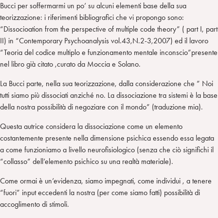
Bucci per soffermarmi un po’ su alcuni elementi base della sua
teorizzazione: i riferimenti bibliografici che vi propongo sono:
“Dissocioation from the perspective of multiple code theory” ( part I, part
II) in “Contemporary Psychoanalysis vol.43,N.2-3,2007) ed il lavoro
“Teoria del codice multiplo e funzionamento mentale inconscio”presente
nel libro già citato ,curato da Moccia e Solano.
La Bucci parte, nella sua teorizzazione, dalla considerazione che ” Noi
tutti siamo più dissociati anziché no. La dissociazione tra sistemi è la base
della nostra possibilità di negoziare con il mondo” (traduzione mia).
Questa autrice considera la dissociazione come un elemento
costantemente presente nella dimensione psichica essendo essa legata
a come funzioniamo a livello neurofisiologico (senza che ciò significhi il
“collasso” dell’elemento psichico su una realtà materiale).
Come ormai è un’evidenza, siamo impegnati, come individui , a tenere
“fuori” input eccedenti la nostra (per come siamo fatti) possibilità di
accoglimento di stimoli.