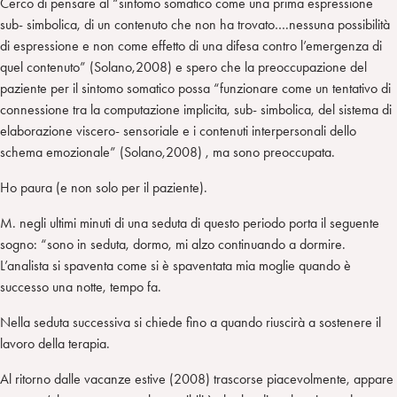
Cerco di pensare al “sintomo somatico come una prima espressione
sub- simbolica, di un contenuto che non ha trovato….nessuna possibilità
di espressione e non come effetto di una difesa contro l’emergenza di
quel contenuto” (Solano,2008) e spero che la preoccupazione del
paziente per il sintomo somatico possa “funzionare come un tentativo di
connessione tra la computazione implicita, sub- simbolica, del sistema di
elaborazione viscero- sensoriale e i contenuti interpersonali dello
schema emozionale” (Solano,2008) , ma sono preoccupata.
Ho paura (e non solo per il paziente).
M. negli ultimi minuti di una seduta di questo periodo porta il seguente
sogno: “sono in seduta, dormo, mi alzo continuando a dormire.
L’analista si spaventa come si è spaventata mia moglie quando è
successo una notte, tempo fa.
Nella seduta successiva si chiede fino a quando riuscirà a sostenere il
lavoro della terapia.
Al ritorno dalle vacanze estive (2008) trascorse piacevolmente, appare