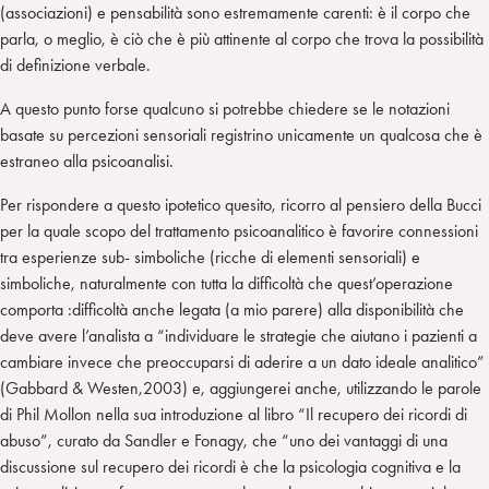
(associazioni) e pensabilità sono estremamente carenti: è il corpo che
parla, o meglio, è ciò che è più attinente al corpo che trova la possibilità
di definizione verbale.
A questo punto forse qualcuno si potrebbe chiedere se le notazioni
basate su percezioni sensoriali registrino unicamente un qualcosa che è
estraneo alla psicoanalisi.
Per rispondere a questo ipotetico quesito, ricorro al pensiero della Bucci
per la quale scopo del trattamento psicoanalitico è favorire connessioni
tra esperienze sub- simboliche (ricche di elementi sensoriali) e
simboliche, naturalmente con tutta la difficoltà che quest’operazione
comporta :difficoltà anche legata (a mio parere) alla disponibilità che
deve avere l’analista a “individuare le strategie che aiutano i pazienti a
cambiare invece che preoccuparsi di aderire a un dato ideale analitico”
(Gabbard & Westen,2003) e, aggiungerei anche, utilizzando le parole
di Phil Mollon nella sua introduzione al libro “Il recupero dei ricordi di
abuso”, curato da Sandler e Fonagy, che “uno dei vantaggi di una
discussione sul recupero dei ricordi è che la psicologia cognitiva e la