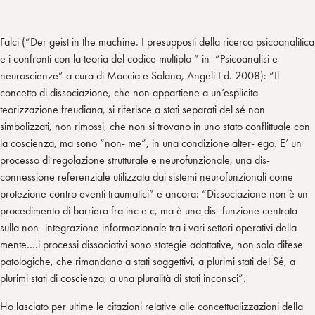
Falci (“Der geist in the machine. I presupposti della ricerca psicoanalitica
e i confronti con la teoria del codice multiplo ” in “Psicoanalisi e
neuroscienze” a cura di Moccia e Solano, Angeli Ed. 2008): “Il
concetto di dissociazione, che non appartiene a un’esplicita
teorizzazione freudiana, si riferisce a stati separati del sé non
simbolizzati, non rimossi, che non si trovano in uno stato conflittuale con
la coscienza, ma sono “non- me”, in una condizione alter- ego. E’ un
processo di regolazione strutturale e neurofunzionale, una dis-
connessione referenziale utilizzata dai sistemi neurofunzionali come
protezione contro eventi traumatici” e ancora: “Dissociazione non è un
procedimento di barriera fra inc e c, ma è una dis- funzione centrata
sulla non- integrazione informazionale tra i vari settori operativi della
mente….i processi dissociativi sono stategie adattative, non solo difese
patologiche, che rimandano a stati soggettivi, a plurimi stati del Sé, a
plurimi stati di coscienza, a una pluralità di stati inconsci”.
Ho lasciato per ultime le citazioni relative alle concettualizzazioni della