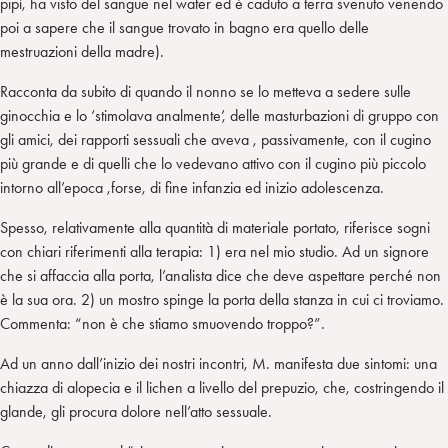
pipì, ha visto del sangue nel water ed è caduto a terra svenuto venendo
poi a sapere che il sangue trovato in bagno era quello delle
mestruazioni della madre).
Racconta da subito di quando il nonno se lo metteva a sedere sulle
ginocchia e lo ‘stimolava analmente’, delle masturbazioni di gruppo con
gli amici, dei rapporti sessuali che aveva , passivamente, con il cugino
più grande e di quelli che lo vedevano attivo con il cugino più piccolo
intorno all’epoca ,forse, di fine infanzia ed inizio adolescenza.
Spesso, relativamente alla quantità di materiale portato, riferisce sogni
con chiari riferimenti alla terapia: 1) era nel mio studio. Ad un signore
che si affaccia alla porta, l’analista dice che deve aspettare perché non
è la sua ora. 2) un mostro spinge la porta della stanza in cui ci troviamo.
Commenta: “non è che stiamo smuovendo troppo?”.
Ad un anno dall’inizio dei nostri incontri, M. manifesta due sintomi: una
chiazza di alopecia e il lichen a livello del prepuzio, che, costringendo il
glande, gli procura dolore nell’atto sessuale.