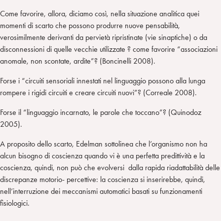
Come favorire, allora, diciamo così, nella situazione analitica quei
momenti di scarto che possono produrre nuove pensabilità,
verosimilmente derivanti da pervietà ripristinate (vie sinaptiche) o da
disconnessioni di quelle vecchie utilizzate ? come favorire “associazioni
anomale, non scontate, ardite”? (Boncinelli 2008).
Forse i “circuiti sensoriali innestati nel linguaggio possono alla lunga
rompere i rigidi circuiti e creare circuiti nuovi”? (Correale 2008).
Forse il “linguaggio incarnato, le parole che toccano”? (Quinodoz
2005).
A proposito dello scarto, Edelman sottolinea che l’organismo non ha
alcun bisogno di coscienza quando vi è una perfetta predittività e la
coscienza, quindi, non può che evolversi dalla rapida riadattabilità delle
discrepanze motorio- percettive: la coscienza si inserirebbe, quindi,
nell’interruzione dei meccanismi automatici basati su funzionamenti
fisiologici.