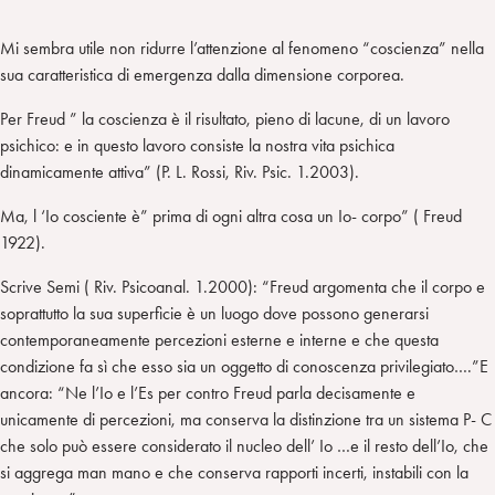
Mi sembra utile non ridurre l’attenzione al fenomeno “coscienza” nella
sua caratteristica di emergenza dalla dimensione corporea.
Per Freud ” la coscienza è il risultato, pieno di lacune, di un lavoro
psichico: e in questo lavoro consiste la nostra vita psichica
dinamicamente attiva” (P. L. Rossi, Riv. Psic. 1.2003).
Ma, l ‘Io cosciente è” prima di ogni altra cosa un Io- corpo” ( Freud
1922).
Scrive Semi ( Riv. Psicoanal. 1.2000): “Freud argomenta che il corpo e
soprattutto la sua superficie è un luogo dove possono generarsi
contemporaneamente percezioni esterne e interne e che questa
condizione fa sì che esso sia un oggetto di conoscenza privilegiato….”E
ancora: “Ne l’Io e l’Es per contro Freud parla decisamente e
unicamente di percezioni, ma conserva la distinzione tra un sistema P- C
che solo può essere considerato il nucleo dell’ Io …e il resto dell’Io, che
si aggrega man mano e che conserva rapporti incerti, instabili con la