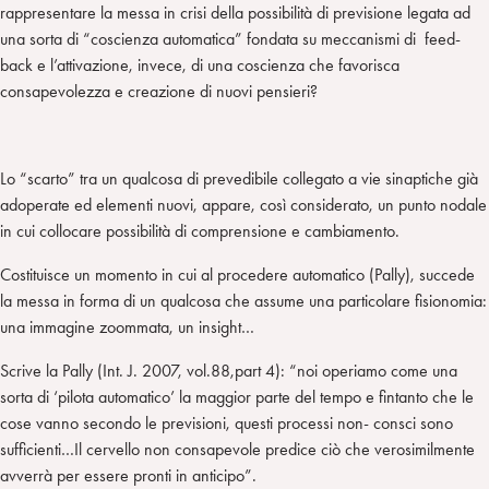
rappresentare la messa in crisi della possibilità di previsione legata ad
una sorta di “coscienza automatica” fondata su meccanismi di feed-
back e l’attivazione, invece, di una coscienza che favorisca
consapevolezza e creazione di nuovi pensieri?
Lo “scarto” tra un qualcosa di prevedibile collegato a vie sinaptiche già
adoperate ed elementi nuovi, appare, così considerato, un punto nodale
in cui collocare possibilità di comprensione e cambiamento.
Costituisce un momento in cui al procedere automatico (Pally), succede
la messa in forma di un qualcosa che assume una particolare fisionomia:
una immagine zoommata, un insight…
Scrive la Pally (Int. J. 2007, vol.88,part 4): “noi operiamo come una
sorta di ‘pilota automatico’ la maggior parte del tempo e fintanto che le
cose vanno secondo le previsioni, questi processi non- consci sono
sufficienti…Il cervello non consapevole predice ciò che verosimilmente
avverrà per essere pronti in anticipo”.