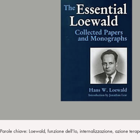
i
t
a
n
e
m
r
Parole chiave: Loewald, funzione dell’Io, internalizzazione, azione terap