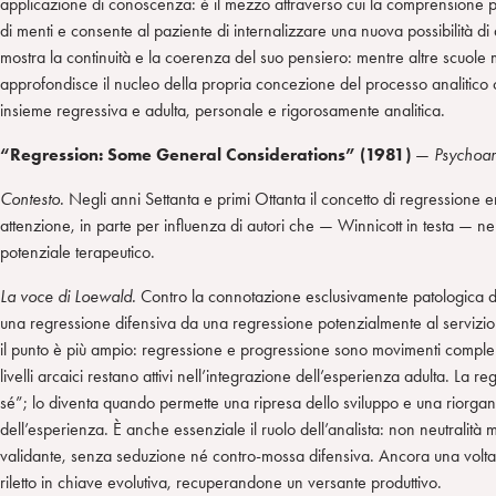
applicazione di conoscenza: è il mezzo attraverso cui la comprensione 
di menti e consente al paziente di internalizzare una nuova possibilità d
mostra la continuità e la coerenza del suo pensiero: mentre altre scuole 
approfondisce il nucleo della propria concezione del processo analitico
insieme regressiva e adulta, personale e rigorosamente analitica.
“Regression: Some General Considerations” (1981)
—
Psychoa
Contesto.
Negli anni Settanta e primi Ottanta il concetto di regressione e
attenzione, in parte per influenza di autori che — Winnicott in testa — ne
potenziale terapeutico.
La voce di Loewald.
Contro la connotazione esclusivamente patologica d
una regressione difensiva da una regressione potenzialmente al servizi
il punto è più ampio: regressione e progressione sono movimenti compleme
livelli arcaici restano attivi nell’integrazione dell’esperienza adulta. La 
sé”; lo diventa quando permette una ripresa dello sviluppo e una riorga
dell’esperienza. È anche essenziale il ruolo dell’analista: non neutralità
validante, senza seduzione né contro-mossa difensiva. Ancora una volta
riletto in chiave evolutiva, recuperandone un versante produttivo.