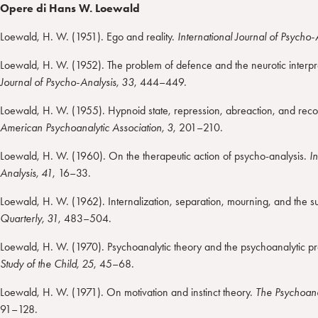
Opere di Hans W. Loewald
Loewald, H. W. (1951). Ego and reality.
International Journal of Psycho-
Loewald, H. W. (1952). The problem of defence and the neurotic interpret
Journal of Psycho-Analysis, 33
, 444–449.
Loewald, H. W. (1955). Hypnoid state, repression, abreaction, and reco
American Psychoanalytic Association, 3
, 201–210.
Loewald, H. W. (1960). On the therapeutic action of psycho-analysis.
I
Analysis, 41
, 16–33.
Loewald, H. W. (1962). Internalization, separation, mourning, and the 
Quarterly, 31
, 483–504.
Loewald, H. W. (1970). Psychoanalytic theory and the psychoanalytic p
Study of the Child, 25
, 45–68.
Loewald, H. W. (1971). On motivation and instinct theory.
The Psychoanal
91–128.