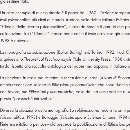
già sedimentato.
Un altro esempio di questo ritardo è il paper del 1960 “L’azione terapeuti
testi psicoanalitici più citati al mondo, tradotto nella rivista italiana
Psicote
“Classici della ricerca psicoanalitica”, curata da Bassi e Rigon) in due part
collocazione fra i “Classici” mostra bene come il testo arrivasse già can
1993 è notevole.
La monografia
La sublimazione
(Bollati Boringhieri, Torino, 1992, trad. G
Inquiries into Theoretical Psychoanalysis
(Yale University Press, 1988), s
tardo rispetto alla raccolta antologica dei paper, ma apparso in italiano pr
La ricezione fu reale ma ristretta: la recensione di Rossi (
Rivista di Psicoan
ampia recensione italiana di
Riflessioni psicoanalitiche
che sono riuscito 
con favore, ma
Riflessioni psicoanalitiche
, edito da una casa editrice di 
presto “pressoché introvabile”.
Diversa la situazione della monografia
La sublimazione
, recensita anni p
Psicoanalitica
, 1993) e Battaggia (
Psicoterapia e Scienze Umane
, 1994).
l’interesse italiano per Loewald precede la pubblicazione di
Riflessioni p