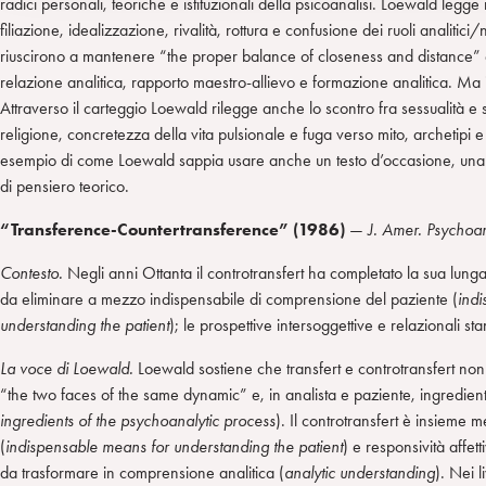
radici personali, teoriche e istituzionali della psicoanalisi. Loewald leg
filiazione, idealizzazione, rivalità, rottura e confusione dei ruoli analitici
riuscirono a mantenere “the proper balance of closeness and distance” 
relazione analitica, rapporto maestro-allievo e formazione analitica. Ma 
Attraverso il carteggio Loewald rilegge anche lo scontro fra sessualità e spi
religione, concretezza della vita pulsionale e fuga verso mito, archetipi e 
esempio di come Loewald sappia usare anche un testo d’occasione, un
di pensiero teorico.
“Transference-Countertransference” (1986)
—
J. Amer. Psychoa
Contesto.
Negli anni Ottanta il controtransfert ha completato la sua lung
da eliminare a mezzo indispensabile di comprensione del paziente (
ind
understanding the patient
); le prospettive intersoggettive e relazionali 
La voce di Loewald.
Loewald sostiene che transfert e controtransfert no
“the two faces of the same dynamic” e, in analista e paziente, ingredient
ingredients of the psychoanalytic process
). Il controtransfert è insieme
(
indispensable means for understanding the patient
) e responsività affett
da trasformare in comprensione analitica (
analytic understanding
). Nei li