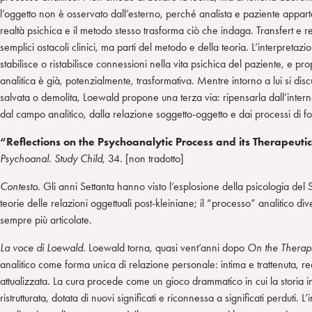
l’oggetto non è osservato dall’esterno, perché analista e paziente appar
realtà psichica e il metodo stesso trasforma ciò che indaga. Transfert e 
semplici ostacoli clinici, ma parti del metodo e della teoria. L’interpretazi
stabilisce o ristabilisce connessioni nella vita psichica del paziente, e pr
analitica è già, potenzialmente, trasformativa. Mentre intorno a lui si di
salvata o demolita, Loewald propone una terza via: ripensarla dall’interno
dal campo analitico, dalla relazione soggetto-oggetto e dai processi di f
“Reflections on the Psychoanalytic Process and its Therapeutic
Psychoanal.
Study Child
, 34. [non tradotto]
Contesto.
Gli anni Settanta hanno visto l’esplosione della psicologia del S
teorie delle relazioni oggettuali post-kleiniane; il “processo” analitico di
sempre più articolate.
La voce di Loewald.
Loewald torna, quasi vent’anni dopo
On the Therape
analitico come forma unica di relazione personale: intima e trattenuta, 
attualizzata. La cura procede come un gioco drammatico in cui la storia in
ristrutturata, dotata di nuovi significati e riconnessa a significati perduti.