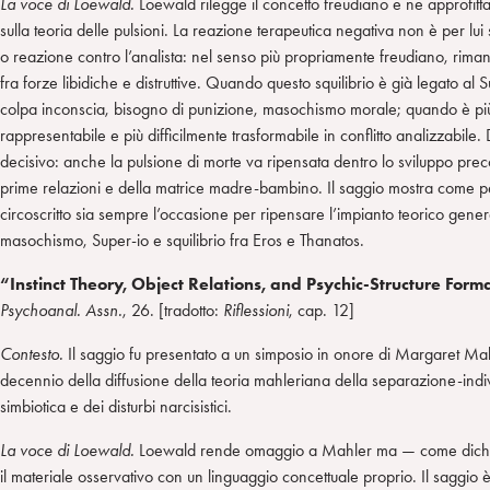
La voce di Loewald.
Loewald rilegge il concetto freudiano e ne approfitt
sulla teoria delle pulsioni. La reazione terapeutica negativa non è per lui
o reazione contro l’analista: nel senso più propriamente freudiano, rima
fra forze libidiche e distruttive. Quando questo squilibrio è già legato a
colpa inconscia, bisogno di punizione, masochismo morale; quando è più
rappresentabile e più difficilmente trasformabile in conflitto analizzabile.
decisivo: anche la pulsione di morte va ripensata dentro lo sviluppo preco
prime relazioni e della matrice madre-bambino. Il saggio mostra come p
circoscritto sia sempre l’occasione per ripensare l’impianto teorico genera
masochismo, Super-io e squilibrio fra Eros e Thanatos.
“Instinct Theory, Object Relations, and Psychic-Structure Form
Psychoanal. Assn.
, 26. [tradotto:
Riflessioni
, cap. 12]
Contesto.
Il saggio fu presentato a un simposio in onore di Margaret Mahl
decennio della diffusione della teoria mahleriana della separazione-indi
simbiotica e dei disturbi narcisistici.
La voce di Loewald.
Loewald rende omaggio a Mahler ma — come dichi
il materiale osservativo con un linguaggio concettuale proprio. Il saggio è