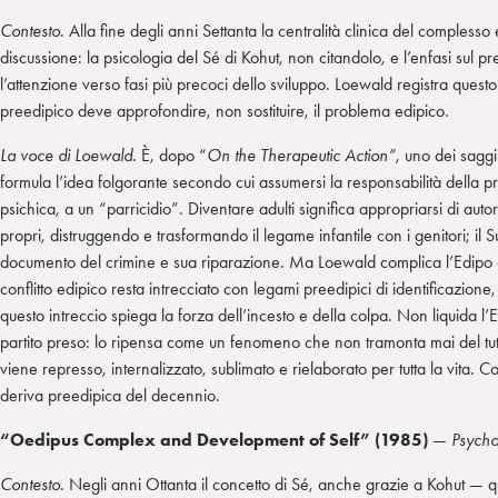
Contesto.
Alla fine degli anni Settanta la centralità clinica del complesso
discussione: la psicologia del Sé di Kohut, non citandolo, e l’enfasi sul 
l’attenzione verso fasi più precoci dello sviluppo. Loewald registra quest
preedipico deve approfondire, non sostituire, il problema edipico.
La voce di Loewald.
È, dopo “
On the Therapeutic Action”
, uno dei saggi
formula l’idea folgorante secondo cui assumersi la responsabilità della pro
psichica, a un “parricidio”. Diventare adulti significa appropriarsi di auto
propri, distruggendo e trasformando il legame infantile con i genitori; il 
documento del crimine e sua riparazione. Ma Loewald complica l’Edipo da
conflitto edipico resta intrecciato con legami preedipici di identificazione
questo intreccio spiega la forza dell’incesto e della colpa. Non liquida l
partito preso: lo ripensa come un fenomeno che non tramonta mai del tutt
viene represso, internalizzato, sublimato e rielaborato per tutta la vita. Co
deriva preedipica del decennio.
“Oedipus Complex and Development of Self” (1985)
—
Psycho
Contesto.
Negli anni Ottanta il concetto di Sé, anche grazie a Kohut — qu