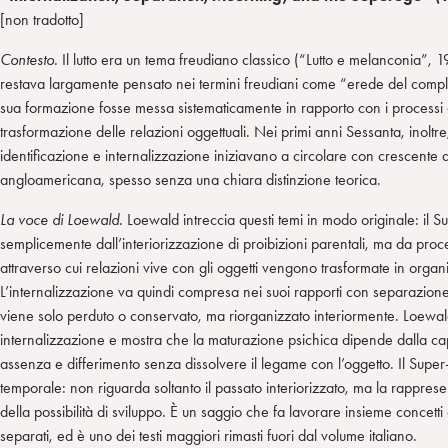
[non tradotto]
Contesto.
Il lutto era un tema freudiano classico (“Lutto e melanconia”, 19
restava largamente pensato nei termini freudiani come “erede del compl
sua formazione fosse messa sistematicamente in rapporto con i processi 
trasformazione delle relazioni oggettuali. Nei primi anni Sessanta, inoltre, 
identificazione e internalizzazione iniziavano a circolare con crescente 
angloamericana, spesso senza una chiara distinzione teorica.
La voce di Loewald.
Loewald intreccia questi temi in modo originale: il 
semplicemente dall’interiorizzazione di proibizioni parentali, ma da proce
attraverso cui relazioni vive con gli oggetti vengono trasformate in organ
L’internalizzazione va quindi compresa nei suoi rapporti con separazione, 
viene solo perduto o conservato, ma riorganizzato interiormente. Loewald
internalizzazione e mostra che la maturazione psichica dipende dalla capa
assenza e differimento senza dissolvere il legame con l’oggetto. Il Sup
temporale: non riguarda soltanto il passato interiorizzato, ma la rapprese
della possibilità di sviluppo. È un saggio che fa lavorare insieme concetti
separati, ed è uno dei testi maggiori rimasti fuori dal volume italiano.