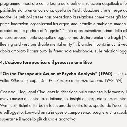
programma: mostrare come teoria delle pulsioni, relazioni oggettuali e fo
psichiche siano un’unica storia, quella dell’individuazione che emerge da
madre. Le pulsioni stesse non precedono la relazione come forze già f
prime interazioni organizzanti fra organismo infantile e ambiente umano. P
arcaici, anche parlare di “oggetto” è solo approssimativo: prima della d
ancora propriamente soggetto e oggetto, ma strutture unitarie e fragili (“
fleeting and very perishable mental entity”). È anche il punto in cui si 
abbia ampliato il contributo, in Freud solo embrionale, sulle relazioni ogge
4. L’azione terapeutica e il processo analitico
“On the Therapeutic Action of Psycho-Analysis” (1960)
—
Int. 
volte:
Riflessioni
, cap. 13; e
Psicoterapia e Scienze Umane
, 1993–94]
Contesto.
Negli anni Cinquanta la riflessione sulla cura era in fermento
aveva messo al centro Io, adattamento, insight e interpretazione, mentre 
Winnicott, Balint e Fairbairn facevano da contraltare, spostando l’accento
e sull’oggetto. Loewald entra in questo campo senza scegliere una scuola:
superarne il modello più chiuso e adattativo.