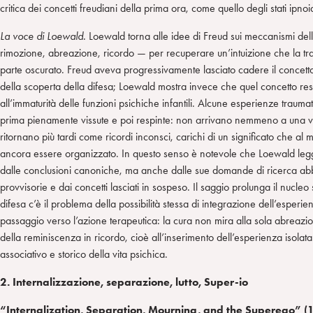
critica dei concetti freudiani della prima ora, come quello degli stati ipnoid
La voce di Loewald.
Loewald torna alle idee di Freud sui meccanismi dell’
rimozione, abreazione, ricordo — per recuperare un’intuizione che la tr
parte oscurato. Freud aveva progressivamente lasciato cadere il concetto d
della scoperta della difesa; Loewald mostra invece che quel concetto rest
all’immaturità delle funzioni psichiche infantili. Alcune esperienze trau
prima pienamente vissute e poi respinte: non arrivano nemmeno a una v
ritornano più tardi come ricordi inconsci, carichi di un significato che a
ancora essere organizzato. In questo senso è notevole che Loewald legg
dalle conclusioni canoniche, ma anche dalle sue domande di ricerca abb
provvisorie e dai concetti lasciati in sospeso. Il saggio prolunga il nucleo 
difesa c’è il problema della possibilità stessa di integrazione dell’esperi
passaggio verso l’azione terapeutica: la cura non mira alla sola abreazi
della reminiscenza in ricordo, cioè all’inserimento dell’esperienza isolata
associativo e storico della vita psichica.
2. Internalizzazione, separazione, lutto, Super-io
“Internalization, Separation, Mourning, and the Superego” (