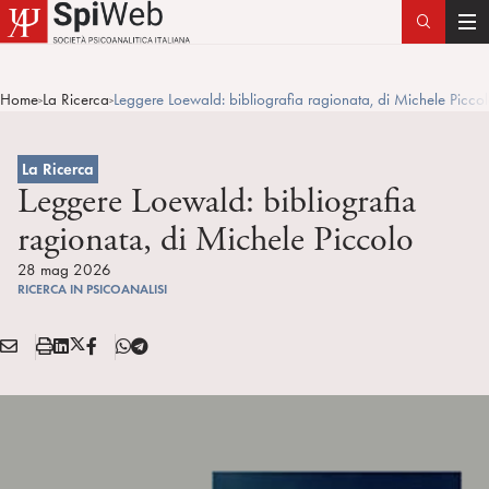
T
o
g
Home
La Ricerca
Leggere Loewald: bibliografia ragionata, di Michele Picco
>
>
g
l
e
La Ricerca
n
Leggere Loewald: bibliografia
a
ragionata, di Michele Piccolo
v
i
28 mag 2026
RICERCA IN PSICOANALISI
g
a
E
S
L
X
F
T
t
Condividi:
M
t
i
/
B
e
i
A
a
n
T
l
o
I
m
k
w
e
n
L
p
e
i
g
a
d
t
r