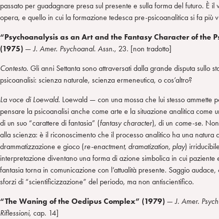
passato per guadagnare presa sul presente e sulla forma del futuro. È il v
opera, e quello in cui la formazione tedesca pre-psicoanalitica si fa più vi
“Psychoanalysis as an Art and the Fantasy Character of the P
(1975)
—
J. Amer.
Psychoanal. Assn.
, 23. [non tradotto]
Contesto.
Gli anni Settanta sono attraversati dalla grande disputa sullo stat
psicoanalisi: scienza naturale, scienza ermeneutica, o cos’altro?
La voce di Loewald.
Loewald — con una mossa che lui stesso ammette p
pensare la psicoanalisi anche come arte e la situazione analitica come 
di un suo “carattere di fantasia” (
fantasy character
), di un
come-se
. Non
alla scienza: è il riconoscimento che il processo analitico ha una natura 
drammatizzazione e gioco (
re-enactment, dramatization, play
) irriducibi
interpretazione diventano una forma di azione simbolica in cui paziente e
fantasia torna in comunicazione con l’attualità presente. Saggio audace, c
sforzi di “scientificizzazione” del periodo, ma non antiscientifico.
“The Waning of the Oedipus Complex” (1979)
—
J. Amer.
Psych
Riflessioni
, cap. 14]