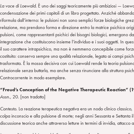
La voce di Loewald.
È uno dei saggi teoricamente più ambiziosi — Loewa
condensazione dei primi capitoli di un libro progettato. Anziché abbandona
riformula dall’interno: le pulsioni non sono semplici forze biologiche gre
relazione, ma prendono forma e direzione entro la matrice psichica ori
pulsioni, come rappresentanti psichici dei bisogni biologici, emergono da
integrazione che costituiscono insieme l’individuo e i suoi oggetti. In qu
il suo carattere intrapsichico, ma non è nemmeno concepibile come forza
costituito: conserva sempre una qualità relazionale, legata ai campi psichi
trasformata. È la mossa decisiva con cui Loewald rende la teoria pulsion
relazionale senza buttarla, ma anche senza rinunciare alla struttura psichic
Controcorrente in modo esemplare.
“Freud’s Conception of the Negative Therapeutic Reaction” (
Assn.
, 20. [non tradotto]
Contesto.
La reazione terapeutica negativa era un nodo clinico classico, 
colpa inconscio e alla pulsione di morte; negli anni Sessanta e Settanta i
discussione teorica anche attraverso letture in termini di invidia, attacco a