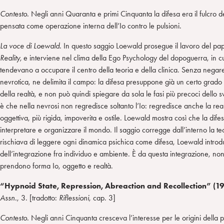
Contesto.
Negli anni Quaranta e primi Cinquanta la difesa era il fulcro del
pensata come operazione interna dell’Io contro le pulsioni.
La voce di Loewald.
In questo saggio Loewald prosegue il lavoro del p
Reality,
e interviene nel clima della Ego Psychology del dopoguerra, in cui
tendevano a occupare il centro della teoria e della clinica. Senza negare
nevrotica, ne delimita il campo: la difesa presuppone già un certo grado 
della realtà, e non può quindi spiegare da sola le fasi più precoci dello s
è che nella nevrosi non regredisce soltanto l’Io: regredisce anche la re
oggettiva, più rigida, impoverita e ostile. Loewald mostra così che la di
interpretare e organizzare il mondo. Il saggio corregge dall’interno la t
rischiava di leggere ogni dinamica psichica come difesa, Loewald introd
dell’integrazione fra individuo e ambiente. È da questa integrazione, non 
prendono forma Io, oggetto e realtà.
“Hypnoid State, Repression, Abreaction and Recollection” (1
Assn.
, 3. [tradotto:
Riflessioni
, cap. 3]
Contesto.
Negli anni Cinquanta cresceva l’interesse per le origini della ps