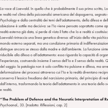
La voce di Loewald.
In quello che è probabilmente il suo primo scritto, Lo
e realtà nel clima della psicoanalisi americana del dopoguerra, segnato
Psychology
e dalla centralità dei temi dell’adattamento, della difesa e dell
obiezione è sottile ma decisiva: se l’Io viene pensato soprattutto come 
realtà esterna già data, si perde di vista il fatto che Io e realtà si costitu
Loewald rintraccia una linea genetica diversa: all’inizio della vita psich
mondo esterno separati, ma una condizione primaria di indifferenziazion
distingue ancora se stesso dalla madre e dall’ambiente. La funzione sinte
riducibile alla difesa o all’adattamento: essa riguarda la capacità di orga
l’esperienza, costruendo insieme il senso dell’Io e il senso della realtà. Q
del saggio: la patologia non è solo conflitto tra pulsione e difesa, ma ar
deformazione dei processi attraverso cui l’Io e la realtà diventano reci
conserva il lessico freudiano del narcisismo primario, del principio di real
dall’interno, trasformando la teoria dell’adattamento in una teoria dello s
e realtà.
“The Problem of Defence and the Neurotic Interpretation of R
Psychoanal.
, 33. [tradotto:
Riflessioni
, cap. 2]