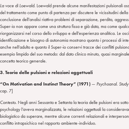
La voce di Loewald.
Loewald prende alcune manifestazioni pulsionali osse
del trattamento come punto di partenza per discutere le vicissitudini dell
conclusione dell’analisi riattiva problemi di separazione, perdita, aggressi
Super-io non appare come una struttura fissa e già data, ma come qualc
riorganizzarsi nel corso dello sviluppo e dell’esperienza analitica. Le oscil
identificazione e bisogno di autonomia mostrano quanto i processi di inte
anche nell’adulto e quanto il Super-io conservi tracce dei conflitti pulsiona
esempio limpido del suo metodo: dal dato clinico minuto, quasi marginale
concetto teorico generale.
3. Teoria delle pulsioni e relazioni oggettuali
“On Motivation and Instinct Theory” (1971)
—
Psychoanal.
Study
cap. 7]
Contesto.
Negli anni Sessanta e Settanta la teoria delle pulsioni era sotto
psychology l’aveva marginalizzata, le relazioni oggettuali la considerav
biologistico da superare, mentre alcune correnti relazionali e interperson
conflitto intrapsichico nel rapporto ambiente-individuo.