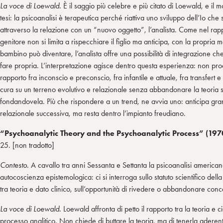
La voce di Loewald.
È il saggio più celebre e più citato di Loewald, e il m
tesi: la psicoanalisi è terapeutica perché riattiva uno sviluppo dell’Io che s
attraverso la relazione con un “nuovo oggetto”, l’analista. Come nel rapp
genitore non si limita a rispecchiare il figlio ma anticipa, con la propria 
bambino può diventare, l’analista offre una possibilità di integrazione c
fare propria. L’interpretazione agisce dentro questa esperienza: non prod
rapporto fra inconscio e preconscio, fra infantile e attuale, fra transfert e
cura su un terreno evolutivo e relazionale senza abbandonare la teoria st
fondandovela. Più che rispondere a un trend, ne avvia uno: anticipa gran
relazionale successiva, ma resta dentro l’impianto freudiano.
“Psychoanalytic Theory and the Psychoanalytic Process” (197
25. [non tradotto]
Contesto.
A cavallo tra anni Sessanta e Settanta la psicoanalisi americana
autocoscienza epistemologica: ci si interroga sullo statuto scientifico dell
tra teoria e dato clinico, sull’opportunità di rivedere o abbandonare concet
La voce di Loewald.
Loewald affronta di petto il rapporto tra la teoria e
processo analitico. Non chiede di buttare la teoria, ma di tenerla aderent