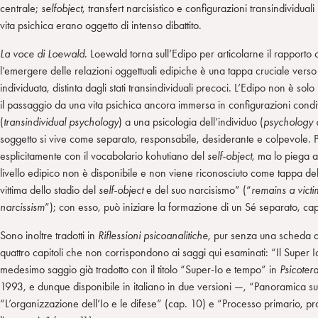
centrale;
selfobject
, transfert narcisistico e configurazioni transindividuali 
vita psichica erano oggetto di intenso dibattito.
La voce di Loewald.
Loewald torna sull’Edipo per articolarne il rapporto 
l’emergere delle relazioni oggettuali edipiche è una tappa cruciale verso
individuata, distinta dagli stati transindividuali precoci. L’Edipo non è solo 
il passaggio da una vita psichica ancora immersa in configurazioni condivi
(
transindividual psychology
) a una psicologia dell’individuo (
psychology o
soggetto si vive come separato, responsabile, desiderante e colpevole. 
esplicitamente con il vocabolario kohutiano del
self-object
, ma lo piega al
livello edipico non è disponibile e non viene riconosciuto come tappa dell
vittima dello stadio del
self-object
e del suo narcisismo” (“
remains a victim
narcissism
”); con esso, può iniziare la formazione di un Sé separato, cap
Sono inoltre tradotti in
Riflessioni psicoanalitiche
, pur senza una scheda d
quattro capitoli che non corrispondono ai saggi qui esaminati: “Il Super I
medesimo saggio già tradotto con il titolo “Super-Io e tempo” in
Psicoter
1993, e dunque disponibile in italiano in due versioni —, “Panoramica s
“L’organizzazione dell’Io e le difese” (cap. 10) e “Processo primario, p