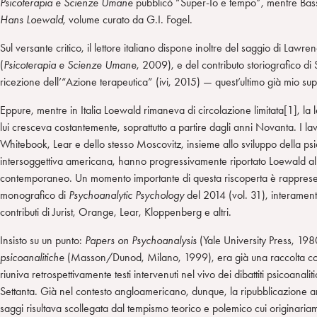
Psicoterapia e Scienze Umane
pubblicò “Super-Io e tempo”, mentre Bas
Hans Loewald
, volume curato da G.I. Fogel.
Sul versante critico, il lettore italiano dispone inoltre del saggio di Law
(
Psicoterapia e Scienze Umane
, 2009), e del contributo storiografico d
ricezione dell’“Azione terapeutica” (ivi, 2015) — quest’ultimo già mio su
Eppure, mentre in Italia Loewald rimaneva di circolazione limitata[1], la l
lui cresceva costantemente, soprattutto a partire dagli anni Novanta. I 
Whitebook, Lear e dello stesso Moscovitz, insieme allo sviluppo della psi
intersoggettiva americana, hanno progressivamente riportato Loewald al c
contemporaneo. Un momento importante di questa riscoperta è rappresen
monografico di
Psychoanalytic Psychology
del 2014 (vol. 31), interament
contributi di Jurist, Orange, Lear, Kloppenberg e altri.
Insisto su un punto:
Papers on Psychoanalysis
(Yale University Press, 198
psicoanalitiche
(Masson/Dunod, Milano, 1999), era già una raccolta cost
riuniva retrospettivamente testi intervenuti nel vivo dei dibattiti psicoanali
Settanta. Già nel contesto angloamericano, dunque, la ripubblicazione a
saggi risultava scollegata dal tempismo teorico e polemico cui originari