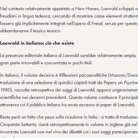
Nel contesto relativamente appartato a New Haven, Loewald sviluppò un
freudiani in lingua tedesca, cercando di mostrare come elementi strutturali
fossero già implicitamente integrati nell’opera di Freud, senza per ques
abbandonarne il lessico teorico.
Loewald in italiano: ciò che esiste
La presenza editoriale italiana di Loewald sarebbe relativamente ampia, 
gran parte introvabili e concentrata in pochi titoli.
In italiano, il volume decisivo è
Riflessioni psicoanalitiche
(Masson/Dunod,
traduzione di una selezione di quindici capitoli tratti da
Papers on Psychoa
1980), raccolta retrospettiva dei saggi di Loewald, apparsi originariamente
scientifiche nei decenni precedenti. Questo volume costituisce il principal
attraverso cui il pubblico italiano ha avuto accesso ai paper di Loewald.
Resta però un fatto che pesa sulla ricezione in Italia : si tratta di traduzion
Cinquanta-Settanta, riuniti retrospettivamente in volume in inglese già nel 
incontrato Loewald non nel vivo dei dibattiti cui i suoi saggi partecipava