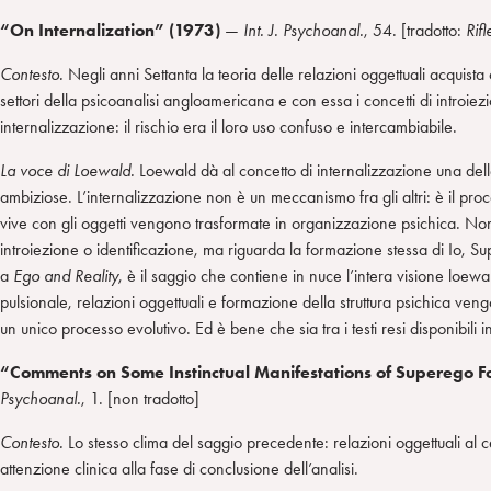
“On Internalization” (1973)
—
Int. J. Psychoanal.
, 54. [tradotto:
Rifl
Contesto.
Negli anni Settanta la teoria delle relazioni oggettuali acquista
settori della psicoanalisi angloamericana e con essa i concetti di introiezi
internalizzazione: il rischio era il loro uso confuso e intercambiabile.
La voce di Loewald.
Loewald dà al concetto di internalizzazione una dell
ambiziose. L’internalizzazione non è un meccanismo fra gli altri: è il proc
vive con gli oggetti vengono trasformate in organizzazione psichica. No
introiezione o identificazione, ma riguarda la formazione stessa di Io, Su
a
Ego and Reality
, è il saggio che contiene in nuce l’intera visione loewa
pulsionale, relazioni oggettuali e formazione della struttura psichica ven
un unico processo evolutivo. Ed è bene che sia tra i testi resi disponibili 
“Comments on Some Instinctual Manifestations of Superego F
Psychoanal.
, 1. [non tradotto]
Contesto.
Lo stesso clima del saggio precedente: relazioni oggettuali al 
attenzione clinica alla fase di conclusione dell’analisi.