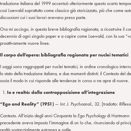
traduzione italiana del 1999 accentuò ulteriormente questo scarto temporal
così Loewald soprattutto come classico già storicizzato, più che come a
discussioni cui i suoi lavori avevano preso parte.
Ora mi accingo, in questa breve bibliografia ragionata, a ricostruire il cont
decennio di ogni singolo paper e a capire come Loewald, con la sua “
proattivamente nuove linee.
Il corpo dell’opera: bibliografia ragionata per nuclei tematici
I saggi sono raggruppati per nuclei tematici, in ordine cronologico interno
lo stato della traduzione italiana, e due momenti distinti: il
Contesto
del de
ossia il modo in cui risponde alle tendenze in corso o ne apre di nuove.
Io e realtà: dalla contrapposizione all’integrazione
“Ego and Reality” (1951)
—
Int. J. Psychoanal.
, 32. [tradotto:
Rifless
Contesto.
All’inizio degli anni Cinquanta la
Ego Psychology
di Hartmann 
precedente aveva imposto l’immagine di un Io che, rinunciando al princip
realtà sostanzialmente estranea e ostile.