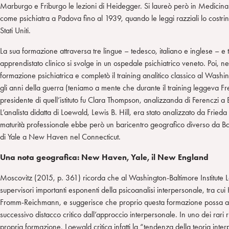
Marburgo e Friburgo le lezioni di Heidegger. Si laureò però in Medicin
come psichiatra a Padova fino al 1939, quando le leggi razziali lo costrinse
Stati Uniti.
La sua formazione attraversa tre lingue – tedesco, italiano e inglese – e tre
apprendistato clinico si svolge in un ospedale psichiatrico veneto. Poi, negl
formazione psichiatrica e completò il training analitico classico al Washin
gli anni della guerra (teniamo a mente che durante il training leggeva Fr
presidente di quell’istituto fu Clara Thompson, analizzanda di Ferenczi a 
L’analista didatta di Loewald, Lewis B. Hill, era stato analizzato da Fri
maturità professionale ebbe però un baricentro geografico diverso da Baltim
di Yale a New Haven nel Connecticut.
Una nota geografica: New Haven, Yale, il New England
Moscovitz (2015, p. 361) ricorda che al Washington-Baltimore Institute 
supervisori importanti esponenti della psicoanalisi interpersonale, tra cui
Fromm-Reichmann, e suggerisce che proprio questa formazione possa ave
successivo distacco critico dall’approccio interpersonale. In uno dei rari ri
propria formazione, Loewald critica infatti la “tendenza della teoria inter