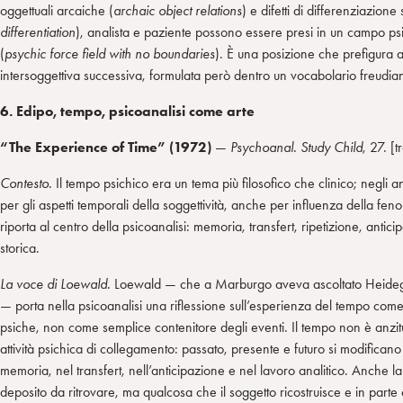
oggettuali arcaiche (
archaic object relations
) e difetti di differenziazione
differentiation
), analista e paziente possono essere presi in un campo psi
(
psychic force field with no boundaries
). È una posizione che prefigura as
intersoggettiva successiva, formulata però dentro un vocabolario freudia
6. Edipo, tempo, psicoanalisi come arte
“The Experience of Time” (1972)
—
Psychoanal.
Study Child
, 27. [t
Contesto.
Il tempo psichico era un tema più filosofico che clinico; negli a
per gli aspetti temporali della soggettività, anche per influenza della f
riporta al centro della psicoanalisi: memoria, transfert, ripetizione, antic
storica.
La voce di Loewald.
Loewald — che a Marburgo aveva ascoltato Heidegg
— porta nella psicoanalisi una riflessione sull’esperienza del tempo come
psiche, non come semplice contenitore degli eventi. Il tempo non è anzit
attività psichica di collegamento: passato, presente e futuro si modifican
memoria, nel transfert, nell’anticipazione e nel lavoro analitico. Anche l
deposito da ritrovare, ma qualcosa che il soggetto ricostruisce e in parte