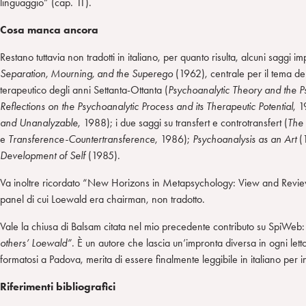
linguaggio” (cap. 11).
Cosa manca ancora
Restano tuttavia non tradotti in italiano, per quanto risulta, alcuni saggi im
Separation, Mourning, and the Superego
(1962), centrale per il tema del 
terapeutico degli anni Settanta-Ottanta (
Psychoanalytic Theory and the P
Reflections on the Psychoanalytic Process and its Therapeutic Potential
, 
and Unanalyzable
, 1988); i due saggi su transfert e controtransfert (
The 
e
Transference-Countertransference
, 1986);
Psychoanalysis as an Art
(
Development of Self
(1985).
Va inoltre ricordato “New Horizons in Metapsychology: View and Revie
panel di cui Loewald era chairman, non tradotto.
Vale la chiusa di Balsam citata nel mio precedente contributo su SpiWeb
others’ Loewald”
. È un autore che lascia un’impronta diversa in ogni let
formatosi a Padova, merita di essere finalmente leggibile in italiano per i
Riferimenti bibliografici