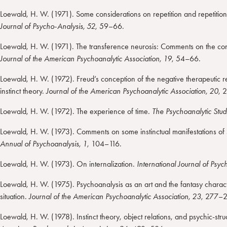
Loewald, H. W. (1971). Some considerations on repetition and repetitio
Journal of Psycho-Analysis, 52
, 59–66.
Loewald, H. W. (1971). The transference neurosis: Comments on the c
Journal of the American Psychoanalytic Association, 19
, 54–66.
Loewald, H. W. (1972). Freud’s conception of the negative therapeutic 
instinct theory.
Journal of the American Psychoanalytic Association, 20
, 
Loewald, H. W. (1972). The experience of time.
The Psychoanalytic Stud
Loewald, H. W. (1973). Comments on some instinctual manifestations of
Annual of Psychoanalysis, 1
, 104–116.
Loewald, H. W. (1973). On internalization.
International Journal of Psyc
Loewald, H. W. (1975). Psychoanalysis as an art and the fantasy charact
situation.
Journal of the American Psychoanalytic Association, 23
, 277–2
Loewald, H. W. (1978). Instinct theory, object relations, and psychic-str