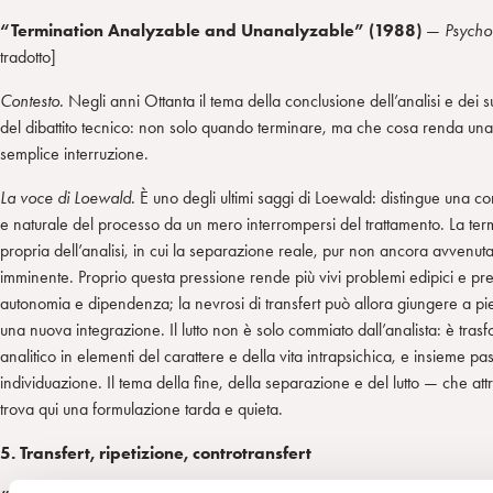
“Termination Analyzable and Unanalyzable” (1988)
—
Psycho
tradotto]
Contesto.
Negli anni Ottanta il tema della conclusione dell’analisi e dei su
del dibattito tecnico: non solo quando terminare, ma che cosa renda una
semplice interruzione.
La voce di Loewald.
È uno degli ultimi saggi di Loewald: distingue una c
e naturale del processo da un mero interrompersi del trattamento. La te
propria dell’analisi, in cui la separazione reale, pur non ancora avvenu
imminente. Proprio questa pressione rende più vivi problemi edipici e preed
autonomia e dipendenza; la nevrosi di transfert può allora giungere a pi
una nuova integrazione. Il lutto non è solo commiato dall’analista: è tra
analitico in elementi del carattere e della vita intrapsichica, e insieme
individuazione. Il tema della fine, della separazione e del lutto — che at
trova qui una formulazione tarda e quieta.
5. Transfert, ripetizione, controtransfert