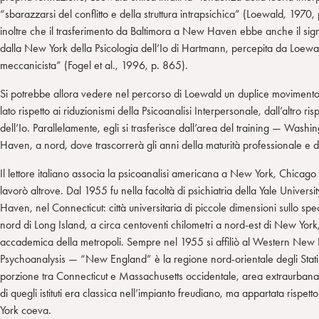
“sbarazzarsi del conflitto e della struttura intrapsichica” (Loewald, 1970
inoltre che il trasferimento da Baltimora a New Haven ebbe anche il sign
dalla New York della Psicologia dell’Io di Hartmann, percepita da Loewa
meccanicista” (Fogel et al., 1996, p. 865).
Si potrebbe allora vedere nel percorso di Loewald un duplice movimento 
lato rispetto ai riduzionismi della Psicoanalisi Interpersonale, dall’altro ris
dell’Io. Parallelamente, egli si trasferisce dall’area del training — Was
Haven, a nord, dove trascorrerà gli anni della maturità professionale e
Il lettore italiano associa la psicoanalisi americana a New York, Chicago 
lavorò altrove. Dal 1955 fu nella facoltà di psichiatria della Yale Univer
Haven, nel Connecticut: città universitaria di piccole dimensioni sullo spe
nord di Long Island, a circa centoventi chilometri a nord-est di New York,
accademica della metropoli. Sempre nel 1955 si affiliò al Western New E
Psychoanalysis — “New England” è la regione nord-orientale degli Stati 
porzione tra Connecticut e Massachusetts occidentale, area extraurbana di
di quegli istituti era classica nell’impianto freudiano, ma appartata rispet
York coeva.