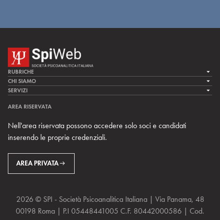
RUBRICHE
LA CURA
CHI SIAMO
LA SPI
SERVIZI
LA RICERCA
SPIPEDIA
TEAM DI SPIWEB
AREA RISERVATA
CULTURA E SOCIETÀ
CERCA UNO PSICOANALISTA
CONTATTI
Nell'area riservata possono accedere solo soci e candidati
MULTIMEDIA
ARCHIVIO STORICO
inserendo le proprie credenziali.
RIVISTE
AREA INTERNAZIONALE
CENTRI LOCALI DELLA SPI
PROSSIMI EVENTI
AREA PRIVATA
2026 © SPI - Società Psicoanalitica Italiana | Via Panama, 48
00198 Roma | P.I 05448441005 C.F. 80442000586 | Cod.