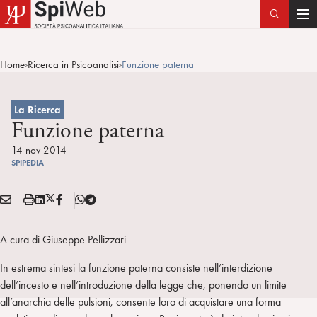
T
o
g
Home
Ricerca in Psicoanalisi
Funzione paterna
>
>
g
l
e
La Ricerca
n
Funzione paterna
a
14 nov 2014
v
SPIPEDIA
i
g
E
S
L
X
F
T
Condividi:
a
M
t
i
/
B
e
t
A
a
n
T
l
A cura di Giuseppe Pellizzari
i
I
m
k
w
e
o
L
p
e
i
g
In estrema sintesi la funzione paterna consiste nell’interdizione
n
a
d
t
r
dell’incesto e nell’introduzione della legge che, ponendo un limite
i
t
a
all’anarchia delle pulsioni, consente loro di acquistare una forma