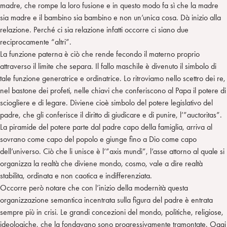
madre, che rompe la loro fusione e in questo modo fa sì che la madre
sia madre e il bambino sia bambino e non un’unica cosa. Dà inizio alla
relazione. Perché ci sia relazione infatti occorre ci siano due
reciprocamente “altri”.
La funzione paterna è ciò che rende fecondo il materno proprio
attraverso il limite che separa. Il fallo maschile è divenuto il simbolo di
tale funzione generatrice e ordinatrice. Lo ritroviamo nello scettro dei re,
nel bastone dei profeti, nelle chiavi che conferiscono al Papa il potere di
sciogliere e di legare. Diviene cioè simbolo del potere legislativo del
padre, che gli conferisce il diritto di giudicare e di punire, l’”auctoritas”.
La piramide del potere parte dal padre capo della famiglia, arriva al
sovrano come capo del popolo e giunge fino a Dio come capo
dell’universo. Ciò che li unisce è l’”axis mundi”, l’asse attorno al quale si
organizza la realtà che diviene mondo, cosmo, vale a dire realtà
stabilita, ordinata e non caotica e indifferenziata.
Occorre però notare che con l’inizio della modernità questa
organizzazione semantica incentrata sulla figura del padre è entrata
sempre più in crisi. Le grandi concezioni del mondo, politiche, religiose,
ideologiche, che la fondavano sono progressivamente tramontate. Oggi