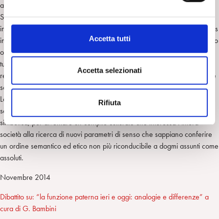
attendibile e riconoscibile.
e
Se la funzione paterna resta sempre la medesima nel suo compito di
l
introdurre una separazione fondante, senza la quale vi sarebbe un caos
c
Accetta tutti
informe ed infecondo, un trionfo della pulsione di morte, come possiamo
o
osservare in tante patologie legate alle varie forme di dipendenza,
n
tuttavia il suo esercizio non può più essere appannaggio dei soli padri
s
Accetta selezionati
reali, deve diventare una tensione condivisa, sia in ambito familiare che
e
sociale.
n
La funzione paterna è oggi una funzione che astrae dalla concretezza
Rifiuta
s
sessuale del maschile, che pur ne rappresenta la testimonianza
o
simbolica, per diventare un compito culturale che interessa l’intera
società alla ricerca di nuovi parametri di senso che sappiano conferire
un ordine semantico ed etico non più riconducibile a dogmi assunti come
assoluti.
Novembre 2014
Dibattito su: “la funzione paterna ieri e oggi: analogie e differenze” a
cura di G. Bambini