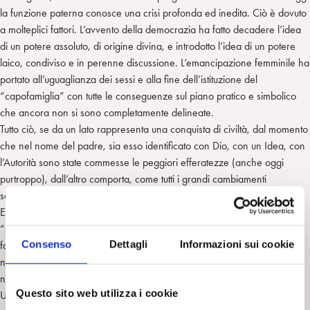
la funzione paterna conosce una crisi profonda ed inedita. Ciò è dovuto
a molteplici fattori. L’avvento della democrazia ha fatto decadere l’idea
di un potere assoluto, di origine divina, e introdotto l’idea di un potere
laico, condiviso e in perenne discussione. L’emancipazione femminile ha
portato all’uguaglianza dei sessi e alla fine dell’istituzione del
“capofamiglia” con tutte le conseguenze sul piano pratico e simbolico
che ancora non si sono completamente delineate.
Tutto ciò, se da un lato rappresenta una conquista di civiltà, dal momento
che nel nome del padre, sia esso identificato con Dio, con un Idea, con
l’Autorità sono state commesse le peggiori efferatezze (anche oggi
purtroppo), dall’altro comporta, come tutti i grandi cambiamenti
socioculturali, confusione, ansia e disorientamento.
E’ significativo che tutti i dittatori si siano sempre fregiati del titolo di
“padre” e fatti ritrarre, sorridenti e benevoli, circondati da un popolo di
Consenso
Dettagli
Informazioni sui cookie
facce felici e devote, a sottolineare che la loro autorità era una autorità
naturale, come quella del padre appunto, e non poteva dipendere da
nessuna delega elettiva reversibile.
Questo sito web utilizza i cookie
Un tempo il padre era percepito come rappresentante di un potere che