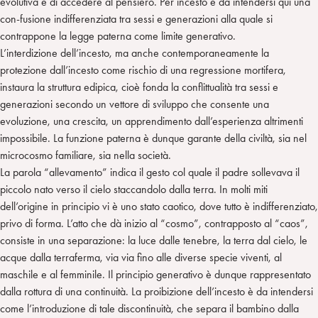
n
e
m
evolutiva e di accedere al pensiero. Per incesto è da intendersi qui una
r
con-fusione indifferenziata tra sessi e generazioni alla quale si
contrappone la legge paterna come limite generativo.
L’interdizione dell’incesto, ma anche contemporaneamente la
protezione dall’incesto come rischio di una regressione mortifera,
instaura la struttura edipica, cioè fonda la conflittualità tra sessi e
generazioni secondo un vettore di sviluppo che consente una
evoluzione, una crescita, un apprendimento dall’esperienza altrimenti
impossibile. La funzione paterna è dunque garante della civiltà, sia nel
microcosmo familiare, sia nella società.
La parola “allevamento” indica il gesto col quale il padre sollevava il
piccolo nato verso il cielo staccandolo dalla terra. In molti miti
dell’origine in principio vi è uno stato caotico, dove tutto è indifferenziato,
privo di forma. L’atto che dà inizio al “cosmo”, contrapposto al “caos”,
consiste in una separazione: la luce dalle tenebre, la terra dal cielo, le
acque dalla terraferma, via via fino alle diverse specie viventi, al
maschile e al femminile. Il principio generativo è dunque rappresentato
dalla rottura di una continuità. La proibizione dell’incesto è da intendersi
come l’introduzione di tale discontinuità, che separa il bambino dalla