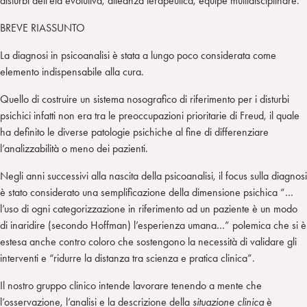
disturbi dell’età evolutiva, alleanza terapeutica, equipé multidisciplinare.
BREVE RIASSUNTO
La diagnosi in psicoanalisi è stata a lungo poco considerata come
elemento indispensabile alla cura.
Quello di costruire un sistema nosografico di riferimento per i disturbi
psichici infatti non era tra le preoccupazioni prioritarie di Freud, il quale
ha definito le diverse patologie psichiche al fine di differenziare
l’analizzabilità o meno dei pazienti.
Negli anni successivi alla nascita della psicoanalisi, il focus sulla diagnosi
è stato considerato una semplificazione della dimensione psichica “…
l’uso di ogni categorizzazione in riferimento ad un paziente è un modo
di inaridire (secondo Hoffman) l’esperienza umana…” polemica che si è
estesa anche contro coloro che sostengono la necessità di validare gli
interventi e “ridurre la distanza tra scienza e pratica clinica”.
Il nostro gruppo clinico intende lavorare tenendo a mente che
l’osservazione, l’analisi e la descrizione della
situazione clinica
è