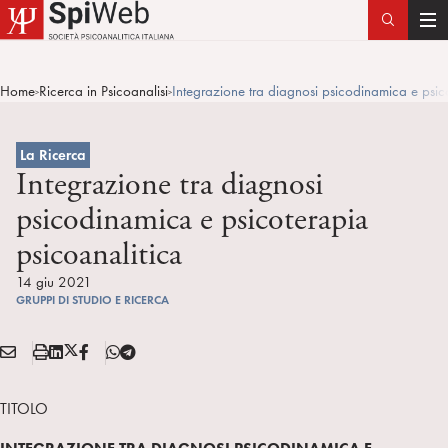
T
o
g
Home
Ricerca in Psicoanalisi
Integrazione tra diagnosi psicodinamica e psic
>
>
g
l
e
La Ricerca
n
Integrazione tra diagnosi
a
psicodinamica e psicoterapia
v
psicoanalitica
i
g
14 giu 2021
a
GRUPPI DI STUDIO E RICERCA
t
i
E
S
L
X
F
T
Condividi:
o
M
t
i
/
B
e
n
A
a
n
T
l
TITOLO
I
m
k
w
e
L
p
e
i
g