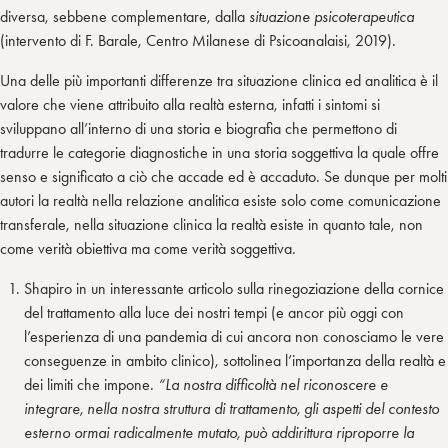
diversa, sebbene complementare, dalla
situazione psicoterapeutica
(intervento di F. Barale, Centro Milanese di Psicoanalaisi, 2019)
.
Una delle più importanti differenze tra situazione clinica ed analitica è il
valore che viene attribuito alla realtà esterna, infatti i sintomi si
sviluppano all’interno di una storia e biografia che permettono di
tradurre le categorie diagnostiche in una storia soggettiva la quale offre
senso e significato a ciò che accade ed è accaduto. Se dunque per molti
autori la realtà nella relazione analitica esiste solo come comunicazione
transferale, nella situazione clinica la realtà esiste in quanto tale, non
come verità obiettiva ma come verità soggettiva.
Shapiro in un interessante articolo sulla rinegoziazione della cornice
del trattamento alla luce dei nostri tempi (e ancor più oggi con
l’esperienza di una pandemia di cui ancora non conosciamo le vere
conseguenze in ambito clinico), sottolinea l’importanza della realtà e
dei limiti che impone
. “La nostra difficoltà nel riconoscere e
integrare, nella nostra struttura di trattamento, gli aspetti del contesto
esterno ormai radicalmente mutato, può addirittura riproporre la