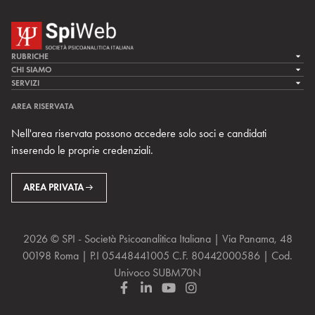
RUBRICHE
LA CURA
CHI SIAMO
LA SPI
SERVIZI
LA RICERCA
SPIPEDIA
TEAM DI SPIWEB
AREA RISERVATA
CULTURA E SOCIETÀ
CERCA UNO PSICOANALISTA
CONTATTI
Nell'area riservata possono accedere solo soci e candidati
MULTIMEDIA
ARCHIVIO STORICO
inserendo le proprie credenziali.
RIVISTE
AREA INTERNAZIONALE
CENTRI LOCALI DELLA SPI
PROSSIMI EVENTI
AREA PRIVATA
2026 © SPI - Società Psicoanalitica Italiana | Via Panama, 48
00198 Roma | P.I 05448441005 C.F. 80442000586 | Cod.
Univoco SUBM70N
F
L
Y
I
a
i
o
n