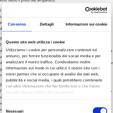
esso stesso il primo atto terapeutico.
L’obiettivo della ricerca consiste nel valutare l’impatto emotivo che ha la
comunicazione della diagnosi psicodinamica sulla compliance alla cura
e sul processo terapeutico; i soggetti coinvolti sono i genitori e i bambini
Consenso
Dettagli
Informazioni sui cookie
dagli 0 ai 12 anni.
Il nostro riferimento diagnostico è il PDM-2 (Lingiardi V., Mc Williams
Questo sito web utilizza i cookie
N., 2020) il quale si presta all’analisi di molteplici aspetti ricavati
Utilizziamo i cookie per personalizzare contenuti ed
dall’osservazione clinica e verificabili empiricamente. Infatti consente da
annunci, per fornire funzionalità dei social media e per
una parte di standardizzare l’assessment diagnostico (asse P, M, S) e
analizzare il nostro traffico. Condividiamo inoltre
dall’altro di integrare nella valutazione aspetti relazionali e soggettivi per
informazioni sul modo in cui utilizzi il nostro sito con i
giungere ad una comprensione e conoscenza del paziente non solo
nostri partner che si occupano di analisi dei dati web,
razionale ma anche affettiva (G. Civitarese, 2017).
pubblicità e social media, i quali potrebbero combinarle
Il modello di intervento che vogliamo applicare e verificare prevede
con altre informazioni che hai fornito loro o che hanno
l’impegno di diversi terapeuti coinvolti sulla stessa situazione clinica: uno
raccolto dal tuo utilizzo dei loro servizi.
si occupa di analizzare la domanda e raccogliere l’anamnesi, un altro
somministra i test psicodiagnostici, un ultimo psicoterapeuta compie
S
un’osservazione madre-bambino o, a seconda dell’età del paziente, lo
Necessari
e