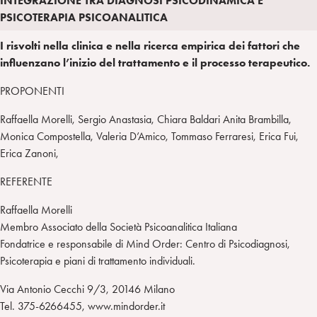
INTEGRAZIONE TRA DIAGNOSI PSICODINAMICA E
a
d
t
r
PSICOTERAPIA PSICOANALITICA
i
t
a
I risvolti nella clinica e nella ricerca empirica dei fattori che
n
e
m
influenzano l’inizio del trattamento e il processo terapeutico.
r
PROPONENTI
Raffaella Morelli, Sergio Anastasia, Chiara Baldari Anita Brambilla,
Monica Compostella, Valeria D’Amico, Tommaso Ferraresi, Erica Fui,
Erica Zanoni,
REFERENTE
Raffaella Morelli
Membro Associato della Società Psicoanalitica Italiana
Fondatrice e responsabile di Mind Order: Centro di Psicodiagnosi,
Psicoterapia e piani di trattamento individuali.
Via Antonio Cecchi 9/3, 20146 Milano
Tel. 375-6266455, www.mindorder.it