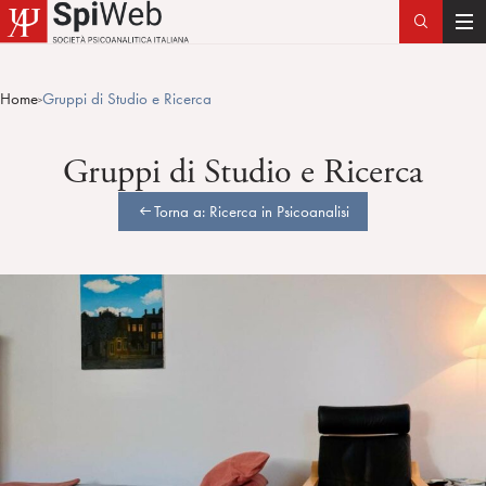
T
o
g
Home
Gruppi di Studio e Ricerca
>
g
l
Gruppi di Studio e Ricerca
e
n
Torna a: Ricerca in Psicoanalisi
a
v
i
g
a
t
i
o
n