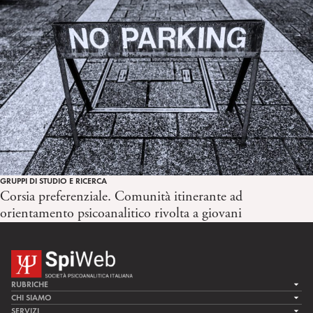
GRUPPI DI STUDIO E RICERCA
Corsia preferenziale. Comunità itinerante ad
orientamento psicoanalitico rivolta a giovani
RUBRICHE
LA CURA
CHI SIAMO
LA SPI
SERVIZI