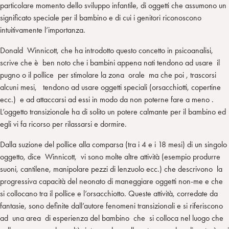
particolare momento dello sviluppo infantile, di oggetti che assumono un
significato speciale per il bambino e di cui i genitori riconoscono
intuitivamente l’importanza.
Donald Winnicott, che ha introdotto questo concetto in psicoanalisi,
scrive che è ben noto che i bambini appena nati tendono ad usare il
pugno o il pollice per stimolare la zona orale ma che poi , trascorsi
alcuni mesi, tendono ad usare oggetti speciali (orsacchiotti, copertine
ecc.) e ad attaccarsi ad essi in modo da non poterne fare a meno .
L’oggetto transizionale ha di solito un potere calmante per il bambino ed
egli vi fa ricorso per rilassarsi e dormire.
Dalla suzione del pollice alla comparsa (tra i 4 e i 18 mesi) di un singolo
oggetto, dice Winnicott, vi sono molte altre attività (esempio produrre
suoni, cantilene, manipolare pezzi di lenzuolo ecc.) che descrivono la
progressiva capacità del neonato di maneggiare oggetti non-me e che
si collocano tra il pollice e l’orsacchiotto. Queste attività, corredate da
fantasie, sono definite dall’autore fenomeni transizionali e si riferiscono
ad una area di esperienza del bambino che si colloca nel luogo che