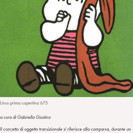
n
e
m
r
Linus prima copertina 675
a cura di Gabriella Giustino
Il concetto di oggetto transizionale si riferisce alla comparsa, durante un