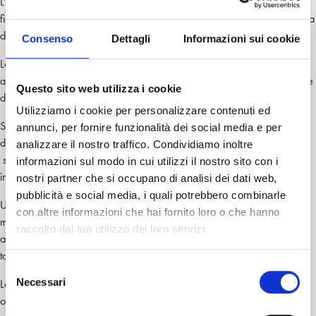
L’autore scrive che non esiste un bambino senza una madre (o un’altra
figura) che si prende cura di lui per cui lo sviluppo infantile avviene nella
diade madre-bambino.
Consenso
Dettagli
Informazioni sui cookie
La madre sufficientemente buona (o devota) tende intuitivamente ad
adattarsi ai bisogni del bambino ponendo l’oggetto (il seno) esattamente
Questo sito web utilizza i cookie
dove e quando il piccolo ha creativamente immaginato di trovarlo.
Utilizziamo i cookie per personalizzare contenuti ed
Se le cose vanno abbastanza bene il bambino deve avere l’illusione
annunci, per fornire funzionalità dei social media e per
di sentire che il seno è anche una sua creazione soggettiva
analizzare il nostro traffico. Condividiamo inoltre
sperimentando una felice sovrapposizione tra oggetto creato e oggetto
informazioni sul modo in cui utilizzi il nostro sito con i
incontrato.
nostri partner che si occupano di analisi dei dati web,
pubblicità e social media, i quali potrebbero combinarle
Una volta stabilita l’illusione necessaria allo sviluppo, la funzione della
con altre informazioni che hai fornito loro o che hanno
madre però è anche quella di disilludere il bambino. La madre dà
raccolto dal tuo utilizzo dei loro servizi.
anche misurate e tollerabili frustrazioni dettate dalla realtà facendo di
tanto in tanto mancare il seno.
S
Necessari
La comparsa dell’ oggetto transizionale è la manifestazione
e
osservabile di questo processo di sviluppo e testimonia perciò la
l