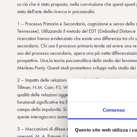
su ciò che è stato proposto, nella convinzione che questi spunti 
m
stato dell’arte della ricerca in psicoanalisi.
1 – Processo Primario e Secondario, cognizione e senso dello s
Tennessee). Utilizzando il metodo del EDT (
Embodied Distance 
ricercatori hanno evidenziato che esiste una differenza tra chi u
secondario. Chi usa il processo primario tende ad avere una rela
uso del processo secondario, opera una più netta differenziazione
prospettive. Una,la teoria psicoanalitica dello studio dei fenome
Merleau-Ponty. Questi studi promettono sviluppi nello studio dei
2 – Impatto delle relazioni oggettuali e dell’impulsività in pazi
Tillman; N.M. Cain; P.S. Wong. (
Long Island University, Brookl
qualità delle relazioni oggettuali e del tasso di impulsività nel 
funzionali significative tra il tipo di relazioni oggettuali e qu
campo della impulsività. Si è evidenziata, invece, una interazio
Consenso
queste interagiscono aumenta il numero (frequenza) degli attegg
3 – Meccanismi di difesa e espressioni di deficit riguardo la sfera
Questo sito web utilizza i c
operanti. M. A. Putnam; L.A. Tiersky; B.D. Freer; M.A. Pievsky (