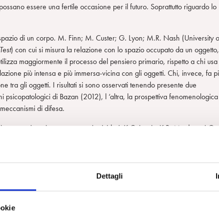
possano essere una fertile occasione per il futuro. Soprattutto riguardo lo
pazio di un corpo. M. Finn; M. Custer; G. Lyon; M.R. Nash (University o
Test
) con cui si misura la relazione con lo spazio occupato da un oggetto,
tilizza maggiormente il processo del pensiero primario, rispetto a chi usa 
zione più intensa e più immersa-vicina con gli oggetti. Chi, invece, fa p
 tra gli oggetti. I risultati si sono osservati tenendo presente due
ni psicopatologici di Bazan (2012), l ‘altra, la prospettiva fenomenologica
 meccanismi di difesa.
enti con persistenti comportamenti suicidari. K.C. Lewis; K.B. Meehan; J.G.
yn
). Questo studio ha come ipotesi la valutazione della rilevanza della
persistente comportamento suicidario. Non si sono riscontrate correlazioni
esto comportamento, così come non si sono evidenziate differenze neppure n
ne che coinvolge le relazioni oggettuali assieme all’impulsività. Quando
Dettagli
iamenti suicidari.
 cognitiva: valutare i disagi cognitivi, rispetto ai meccanismi di difesa
ookie
Fairleigh Dickinson University
). In questo studio si è approfondito il rappo