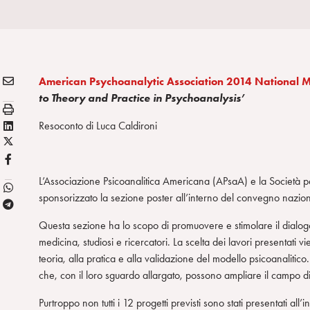
E
Condividi:
American Psychoanalytic Association 2014 National 
M
to Theory and Practice in Psychoanalysis’
S
A
t
L
Resoconto di Luca Caldironi
I
a
X
i
L
m
/
n
F
p
T
k
B
L’Associazione Psicoanalitica Americana (APsaA) e la Società p
a
w
e
sponsorizzato la sezione poster all’interno del convegno nazio
T
i
d
e
t
i
Questa sezione ha lo scopo di promuovere e stimolare il dialogo 
l
t
n
medicina, studiosi e ricercatori. La scelta dei lavori presentati v
e
e
teoria, alla pratica e alla validazione del modello psicoanalitico
g
r
che, con il loro sguardo allargato, possono ampliare il campo d
r
Purtroppo non tutti i 12 progetti previsti sono stati presentati al
a