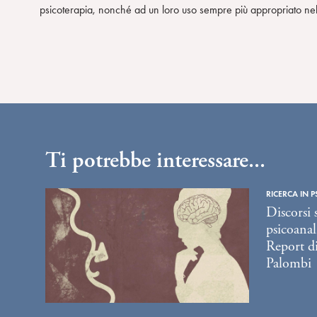
psicoterapia, nonché ad un loro uso sempre più appropriato nelle 
n
s
e
n
s
o
Ti potrebbe interessare...
RICERCA IN P
Discorsi 
psicoanali
Report di
Palombi