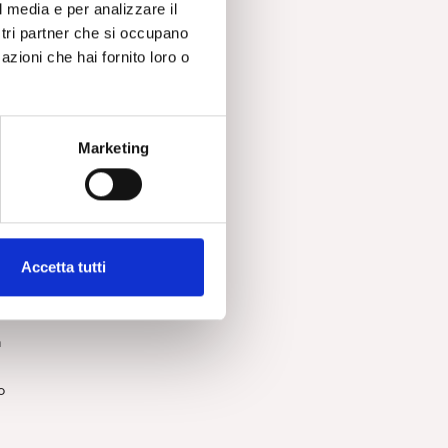
l media e per analizzare il
ostri partner che si occupano
ve.
azioni che hai fornito loro o
,
K.
Marketing
ne
i
pi
Accetta tutti
n
o