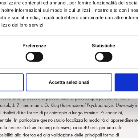
nalizzare contenuti ed annunci, per fornire funzionalità dei socia
. Si è evidenziato che pazienti che soffrivano di disturbi affettivi erano più
inoltre informazioni sul modo in cui utilizzi il nostro sito con i n
 era, inoltre, relativamente modificabile dalle reali performances cogniti
icità e social media, i quali potrebbero combinarle con altre inform
bili disagi all’interno di un particolare tipo di popolazione.
lizzo dei loro servizi.
sa, in pazienti con disturbi di origine psicologica senza attacchi epilettici
ia dei disturbi da conversione. M.J. Kaplan; A.K. Dwivedi; M.D. Privitera; 
Preferenze
Statistiche
udio parte considerando che i disturbi di conversione sono il risultato di
nalmente. Si è cercato di caratterizzare i soggetti con disturbi di conversio
 epilettici rispetto a quelli con epilessia. Si sono indagati, inoltre, i traum
difesa impiegati. Si è evidenziata una significativa differenza tra i due grup
ilevanza riguardo l’ evoluzione dei meccanismi di difesa. Questo apre
Accetta selezionati
.
l’esito di un processo di psicoanalisi, di psicoterapia psicodinamica e
Ratzek; J. Zimmermann; G. Klug (
International Psychoanalytic University
i
 risultati di tre forme di psicoterapia a lungo termine. Psicoanalisi,
tale. In particolare questo studio focalizza la modalità di apprendiment
la necessità di un training estensivo, circa 40 ore, per una utile
bilità alla ricerca ed alla validazione delle principali forma di