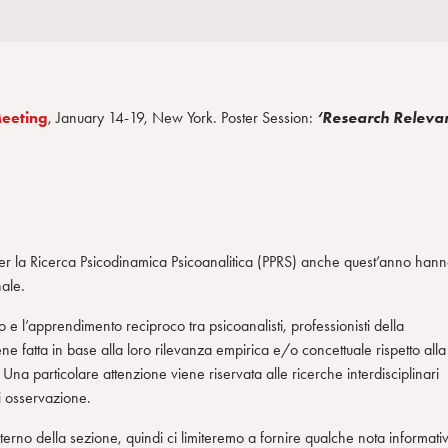
Meeting
, January 14-19, New York. Poster Session:
‘Research Releva
er la Ricerca Psicodinamica Psicoanalitica (PPRS) anche quest’anno han
nale.
e l’apprendimento reciproco tra psicoanalisti, professionisti della
iene fatta in base alla loro rilevanza empirica e/o concettuale rispetto alla
. Una particolare attenzione viene riservata alle ricerche interdisciplinari
i osservazione.
l’interno della sezione, quindi ci limiteremo a fornire qualche nota informati