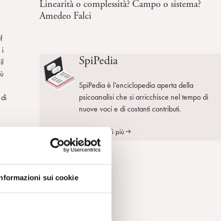
Linearità o complessità? Campo o sistema?
Amedeo Falci
f
 i
SpiPedia
il
iù
SpiPedia è l’enciclopedia aperta della
psicoanalisi che si arricchisce nel tempo di
 di
nuove voci e di costanti contributi.
Scopri di più
el
Informazioni sui cookie
rto