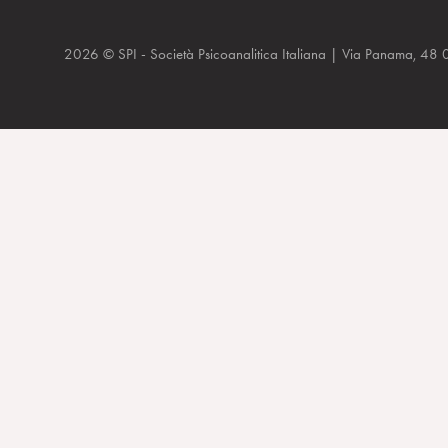
2026 © SPI - Società Psicoanalitica Italiana | Via Panam
14-19 Genn 2014 – Research Relevant to Theory and Practice in P