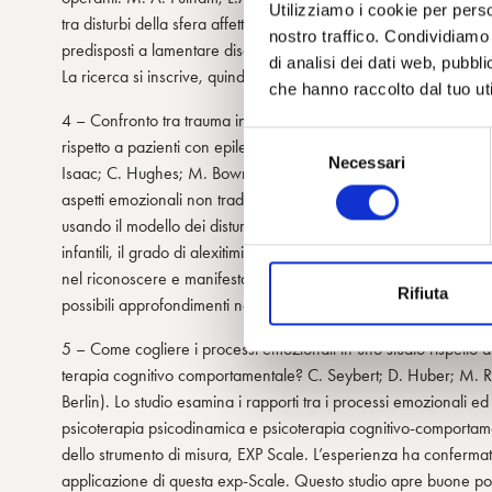
Utilizziamo i cookie per perso
tra disturbi della sfera affettiva ed esperienza di deficit cognitivi
nostro traffico. Condividiamo 
predisposti a lamentare disagi nella sfera cognitiva. Questo dato
di analisi dei dati web, pubbl
La ricerca si inscrive, quindi, nella possibilità di prevedere possi
che hanno raccolto dal tuo uti
4 – Confronto tra trauma infantili, Alexitimia e meccanismi di dife
S
rispetto a pazienti con epilessia: implicazioni riguardo l’eziolog
Necessari
e
Isaac; C. Hughes; M. Bowman (
University of Cincinnati
). Lo st
l
aspetti emozionali non traducibili in parole o riconoscibili razio
e
usando il modello dei disturbi di origine psicologica senza attacchi
z
infantili, il grado di alexitimia e l’evoluzione dei meccanismi di 
i
nel riconoscere e manifestare i sentimenti, ma non vi è stata r
Rifiuta
o
possibili approfondimenti nello studio dei disturbi di conversione
n
5 – Come cogliere i processi emozionali in uno studio rispetto al
e
terapia cognitivo comportamentale? C. Seybert; D. Huber; M. 
d
Berlin). Lo studio esamina i rapporti tra i processi emozionali ed i
e
psicoterapia psicodinamica e psicoterapia cognitivo-comportamen
l
dello strumento di misura, EXP Scale. L’esperienza ha confermato 
c
applicazione di questa exp-Scale. Questo studio apre buone possi
o