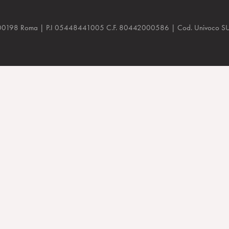
a, 48 00198 Roma | P.I 05448441005 C.F. 80442000586 | Cod. Univoco
sychoanalysis – Poster Session, APsaA National Meeting 2014. Res