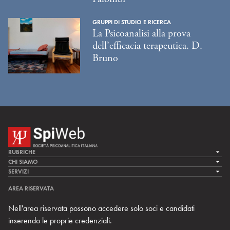
GRUPPI DI STUDIO E RICERCA
La Psicoanalisi alla prova
dell’efficacia terapeutica. D.
Bruno
RUBRICHE
LA CURA
CHI SIAMO
LA SPI
SERVIZI
LA RICERCA
SPIPEDIA
TEAM DI SPIWEB
AREA RISERVATA
CULTURA E SOCIETÀ
CERCA UNO PSICOANALISTA
CONTATTI
Nell'area riservata possono accedere solo soci e candidati
MULTIMEDIA
ARCHIVIO STORICO
inserendo le proprie credenziali.
RIVISTE