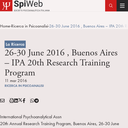
T
o
g
Home
Ricerca in Psicoanalisi
26-30 June 2016 , Buenos Aires – IPA 20th Re
>
>
g
l
e
La Ricerca
n
26-30 June 2016 , Buenos Aires
a
– IPA 20th Research Training
v
Program
i
g
11 mar 2016
a
RICERCA IN PSICOANALISI
t
i
E
S
L
X
F
T
Condividi:
o
M
t
i
/
B
e
n
A
a
n
T
l
International Psychoanalytical Assn
I
m
k
w
e
20th Annual Research Training Program, Buenos Aires, 26-30 June
L
p
e
i
g