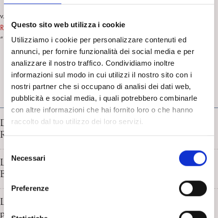
v. anche Buenos Aires, 1-3 July –
The Joseph Sandler Psychoanalytic
Questo sito web utilizza i cookie
Research Conference
“
The relationship between psychoanalytic research and clinica work
”
Utilizziamo i cookie per personalizzare contenuti ed
annunci, per fornire funzionalità dei social media e per
analizzare il nostro traffico. Condividiamo inoltre
informazioni sul modo in cui utilizzi il nostro sito con i
nostri partner che si occupano di analisi dei dati web,
pubblicità e social media, i quali potrebbero combinarle
RICERCA IN PSICOANALISI
con altre informazioni che hai fornito loro o che hanno
Discorsi sui metodi e sulla psicoanalisi: una scuola estiva.
raccolto dal tuo utilizzo dei loro servizi.
Report di G. Mattana e F. Palombi
S
Necessari
e
La Psicoanalisi alla prova dell’efficacia terapeutica. D.
l
Bruno
e
Preferenze
z
L’intersoggettività incarnata: dalla neurobiologia delle
i
prime relazioni alla clinica psicoanalitica. Anna Ferruta e