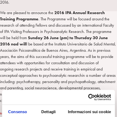
2016.
a
d
t
r
i
t
a
We are pleased to announce the
2016 IPA Annual Research
n
e
m
Training Programme
. The Programme will be focused around the
r
research of attending Fellows and discussed by an international Faculty
of IPA Visiting Professors in Psychoanalytic Research. The programme
will be held from
Sunday 26 June (pm) to Thursday 30 June
2016 nad will
l be based at the Instituto Universitario de Salud Mental,
Asociación Psicoanalítica de Buenos Aires, Argentina. As in previous
years, the aims of this successful training programme will be to provide
attendees with opportunities for consultation and discussion of
ongoing research projects and receive training in empirical and
conceptual approaches to psychoanalytic researchin a number of areas
including: psychotherapy, personality and psychopathology, attachment
and parenting, social neuroscience, developmental processes,
neurocognitive functioning, psychoanalytic process and outcome and
clinical/conceptual research.
Consenso
Dettagli
Informazioni sui cookie
leggi tutto