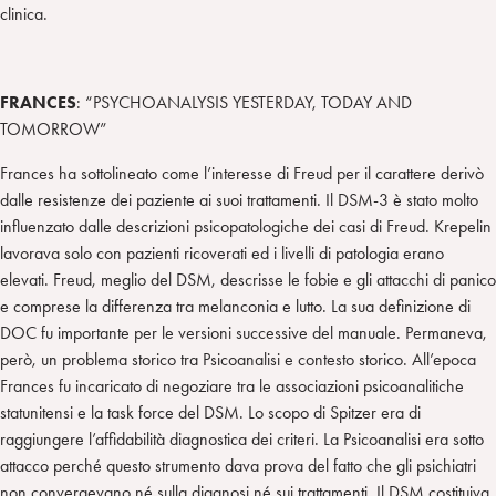
clinica.
FRANCES
: “PSYCHOANALYSIS YESTERDAY, TODAY AND
TOMORROW”
Frances ha sottolineato come l’interesse di Freud per il carattere derivò
dalle resistenze dei paziente ai suoi trattamenti. Il DSM-3 è stato molto
influenzato dalle descrizioni psicopatologiche dei casi di Freud. Krepelin
lavorava solo con pazienti ricoverati ed i livelli di patologia erano
elevati. Freud, meglio del DSM, descrisse le fobie e gli attacchi di panico
e comprese la differenza tra melanconia e lutto. La sua definizione di
DOC fu importante per le versioni successive del manuale. Permaneva,
però, un problema storico tra Psicoanalisi e contesto storico. All’epoca
Frances fu incaricato di negoziare tra le associazioni psicoanalitiche
statunitensi e la task force del DSM. Lo scopo di Spitzer era di
raggiungere l’affidabilità diagnostica dei criteri. La Psicoanalisi era sotto
attacco perché questo strumento dava prova del fatto che gli psichiatri
non convergevano né sulla diagnosi né sui trattamenti. Il DSM costituiva