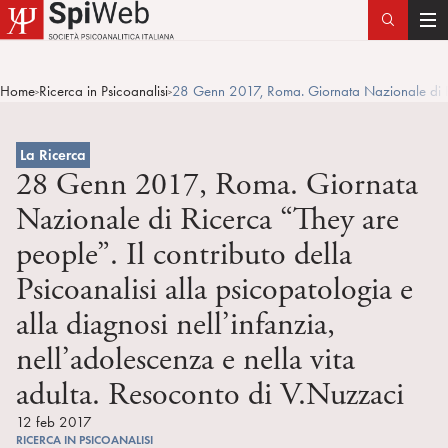
T
o
g
Home
Ricerca in Psicoanalisi
28 Genn 2017, Roma. Giornata Nazionale di Rice
>
>
g
l
e
La Ricerca
n
28 Genn 2017, Roma. Giornata
a
Nazionale di Ricerca “They are
v
people”. Il contributo della
i
g
Psicoanalisi alla psicopatologia e
a
alla diagnosi nell’infanzia,
t
i
nell’adolescenza e nella vita
o
adulta. Resoconto di V.Nuzzaci
n
12 feb 2017
RICERCA IN PSICOANALISI