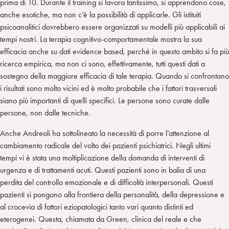
prima di 10. Durante il training si lavora tantissimo, si apprendono cose,
anche esotiche, ma non c’è la possibilità di applicarle. Gli istituiti
psicoanalitici dovrebbero essere organizzati su modelli più applicabili ai
tempi nostri. La terapia cognitivo-comportamentale mostra la sua
efficacia anche su dati evidence based, perché in questo ambito si fa più
ricerca empirica, ma non ci sono, effettivamente, tutti questi dati a
sostegno della maggiore efficacia di tale terapia. Quando si confrontano
i risultati sono molto vicini ed è molto probabile che i fattori trasversali
siano più importanti di quelli specifici. Le persone sono curate dalle
persone, non dalle tecniche.
Anche Andreoli ha sottolineato la necessità di porre l’attenzione al
cambiamento radicale del volto dei pazienti psichiatrici. Negli ultimi
tempi vi è stata una moltiplicazione della domanda di interventi di
urgenza e di trattamenti acuti. Questi pazienti sono in balia di una
perdita del controllo emozionale e di difficoltà interpersonali. Questi
pazienti si pongono alla frontiera della personalità, della depressione e
al crocevia di fattori eziopatologici tanto vari quanto distinti ed
eterogenei. Questa, chiamata da Green, clinica del reale e che