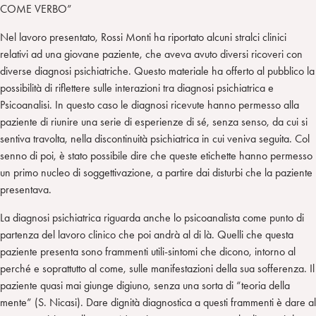
COME VERBO”
Nel lavoro presentato, Rossi Monti ha riportato alcuni stralci clinici
relativi ad una giovane paziente, che aveva avuto diversi ricoveri con
diverse diagnosi psichiatriche. Questo materiale ha offerto al pubblico la
possibilità di riflettere sulle interazioni tra diagnosi psichiatrica e
Psicoanalisi. In questo caso le diagnosi ricevute hanno permesso alla
paziente di riunire una serie di esperienze di sé, senza senso, da cui si
sentiva travolta, nella discontinuità psichiatrica in cui veniva seguita. Col
senno di poi, è stato possibile dire che queste etichette hanno permesso
un primo nucleo di soggettivazione, a partire dai disturbi che la paziente
presentava.
La diagnosi psichiatrica riguarda anche lo psicoanalista come punto di
partenza del lavoro clinico che poi andrà al di là. Quelli che questa
paziente presenta sono frammenti utili-sintomi che dicono, intorno al
perché e soprattutto al come, sulle manifestazioni della sua sofferenza. Il
paziente quasi mai giunge digiuno, senza una sorta di “teoria della
mente” (S. Nicasi). Dare dignità diagnostica a questi frammenti è dare al