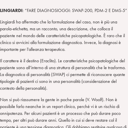
LINGIARDI
: “FARE DIAGNOSIOGGI: SWAP-200, PDM-2 E DMS-5”
Lingiardi ha affermato che la formulazione del caso, non è più una
parola-etichetta, ma un racconto, una descrizione, che colloca il
paziente nel mondo delle caratteristiche psicopatologiche. È raro che il
clinico si avvicini alla formulazione diagnostica. Invece, la diagnosi è
importante per l’alleanza terapeutica.
Il carattere è il destino (Eraclito). Le caratteristiche psicopatologiche del
paziente sono all’interno di una struttura di personalità che le trasforma.
La diagnostica di personalità (SWAP) ci permette di riconoscere quante
tipologie di pazienti ci sono in una personalità (considerazione del
contesto della personalità).
Non si può riassumere la gente in poche parole (V. Woolf). Non è
possibile farlo neanche in un report clinico, perché vi è un rischio di
onnipotenza. Per alcuni pazienti è un processo che può durare poco
tempo, per altri può durare anni. Quello in cui si deve restare col il
paziente è una tensione diagnostica. Gli dobbiamo restituire qualcosa di