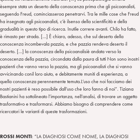
èsempre stata un deserto della conoscenza prima che gli psicoanalisti,
seguendo Freud, cominciasseroa penetrarvi. Tra le mille cose che Freud
ha insegnato agli psicoanalisti, c’è ilsenso della scientificità e della
gradualità in questo tipo di ricerca. Inutile correre avanti. Chilo ha fatto,
è rimasto per strada. […] È chiaro, adesso, che sul deserto della
conoscenza incombevala pazzia, e che pazzia rendeva deserto il
deserto. […] la conoscenza della psicoanalisiè andata verso la
conoscenza della pazzia, circondata dalla paura di tutti Non sono inostri
pazienti che vanno verso la pazzia, ma gli psicoanalisti che si vanno
avvicinando conil loro aiuto, e debitamente muniti di esperienza, a
quella conoscenza perennemente temuta.L’uso che noi facciamo dei
nostri pazienti è reso possibile dall’uso che loro fanno di noi”. Tiziana
Bastianini ha sottolineato l’importanza, nell’analisi, di trovare un oggetto
trasformativo e trasformarsi. Abbiamo bisogno di comprendere come
ricercatori le varianti di queste trasformazioni.
ROSSI MONTI
: “LA DIAGNOSI COME NOME, LA DIAGNOSI