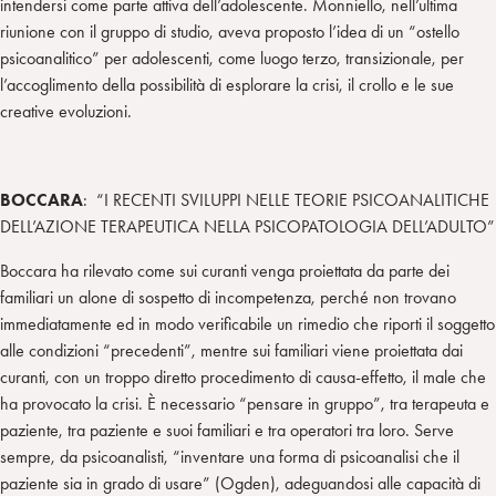
intendersi come parte attiva dell’adolescente. Monniello, nell’ultima
riunione con il gruppo di studio, aveva proposto l’idea di un “ostello
psicoanalitico” per adolescenti, come luogo terzo, transizionale, per
l’accoglimento della possibilità di esplorare la crisi, il crollo e le sue
creative evoluzioni.
BOCCARA
: “I RECENTI SVILUPPI NELLE TEORIE PSICOANALITICHE
DELL’AZIONE TERAPEUTICA NELLA PSICOPATOLOGIA DELL’ADULTO”
Boccara ha rilevato come sui curanti venga proiettata da parte dei
familiari un alone di sospetto di incompetenza, perché non trovano
immediatamente ed in modo verificabile un rimedio che riporti il soggetto
alle condizioni “precedenti”, mentre sui familiari viene proiettata dai
curanti, con un troppo diretto procedimento di causa-effetto, il male che
ha provocato la crisi. È necessario “pensare in gruppo”, tra terapeuta e
paziente, tra paziente e suoi familiari e tra operatori tra loro. Serve
sempre, da psicoanalisti, “inventare una forma di psicoanalisi che il
paziente sia in grado di usare” (Ogden), adeguandosi alle capacità di