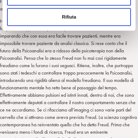
Frances ha posto in evidenza quali sono le questioni che deve
e
affrontare la Psicoanalisi italiana.
n
Rifiuta
s
Ha portato la sua esperienza personale. Con l’esperienza nella pratica,
o
ha preferito applicare la psicoterapia ad orientamento dinamico,
imparando che con essa era facile trovare pazienti, mentre era
impossibile trovare paziente da analisi classica. Si rese conto che il
futuro della Psicoanalisi era a ridosso della psicoterapia non della
Psicoanalisi. Pensa che lo stesso Freud non fu mai così rigidamente
freudiano come lo furono i suoi seguaci. Ritiene, inoltre, che purtroppo
sono stati i tedeschi a controllare troppo precocemente la Psicoanalisi,
introducendo una rigidità aliena al modello freudiano. Il suo modello di
funzionamento mentale ha retto bene al passaggio del tempo.
Effettivamente abbiamo pulsioni ed istinti innati, dentro di noi, che sono
effettivamente deputati a controllare il nostro comportamento senza che
ce ne accordiamo. Se ci rifacciamo all’imaging ci sono varie parti del
cervello che si attivano come aveva previsto Freud. La scienza cognitiva
contemporanea ha reinventato quello che ha detto Freud. Prima che
venissero meno i fondi di ricerca, Freud era un eminente