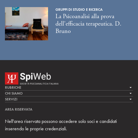
GRUPPI DI STUDIO E RICERCA
La Psicoanalisi alla prova
dell’efficacia terapeutica. D.
Bruno
RUBRICHE
LA CURA
CHI SIAMO
LA SPI
SERVIZI
LA RICERCA
SPIPEDIA
TEAM DI SPIWEB
AREA RISERVATA
CULTURA E SOCIETÀ
CERCA UNO PSICOANALISTA
CONTATTI
Nell'area riservata possono accedere solo soci e candidati
MULTIMEDIA
ARCHIVIO STORICO
inserendo le proprie credenziali.
RIVISTE
AREA INTERNAZIONALE
CENTRI LOCALI DELLA SPI