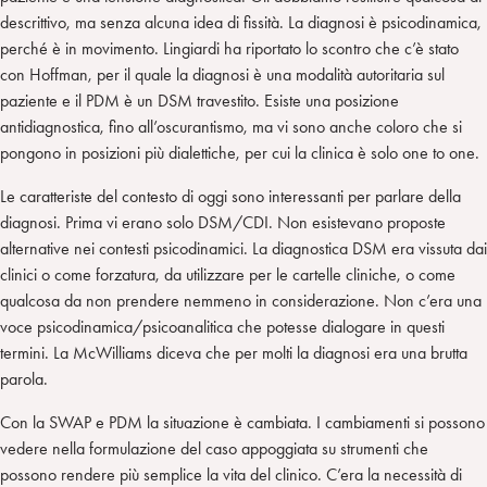
descrittivo, ma senza alcuna idea di fissità. La diagnosi è psicodinamica,
perché è in movimento. Lingiardi ha riportato lo scontro che c’è stato
con Hoffman, per il quale la diagnosi è una modalità autoritaria sul
paziente e il PDM è un DSM travestito. Esiste una posizione
antidiagnostica, fino all’oscurantismo, ma vi sono anche coloro che si
pongono in posizioni più dialettiche, per cui la clinica è solo one to one.
Le caratteriste del contesto di oggi sono interessanti per parlare della
diagnosi. Prima vi erano solo DSM/CDI. Non esistevano proposte
alternative nei contesti psicodinamici. La diagnostica DSM era vissuta dai
clinici o come forzatura, da utilizzare per le cartelle cliniche, o come
qualcosa da non prendere nemmeno in considerazione. Non c’era una
voce psicodinamica/psicoanalitica che potesse dialogare in questi
termini. La McWilliams diceva che per molti la diagnosi era una brutta
parola.
Con la SWAP e PDM la situazione è cambiata. I cambiamenti si possono
vedere nella formulazione del caso appoggiata su strumenti che
possono rendere più semplice la vita del clinico. C’era la necessità di