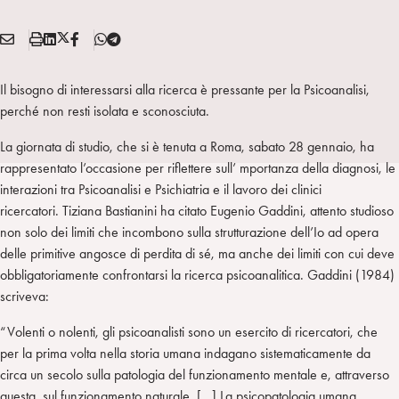
E
S
L
X
F
T
Condividi:
M
t
i
/
B
e
A
a
n
T
l
Il bisogno di interessarsi alla ricerca è pressante per la Psicoanalisi,
I
m
k
w
e
perché non resti isolata e sconosciuta.
L
p
e
i
g
a
d
t
r
La giornata di studio, che si è tenuta a Roma, sabato 28 gennaio, ha
i
t
a
rappresentato l’occasione per riflettere sull’ mportanza della diagnosi, le
n
e
m
interazioni tra Psicoanalisi e Psichiatria e il lavoro dei clinici
r
ricercatori. Tiziana Bastianini ha citato Eugenio Gaddini, attento studioso
non solo dei limiti che incombono sulla strutturazione dell’Io ad opera
delle primitive angosce di perdita di sé, ma anche dei limiti con cui deve
obbligatoriamente confrontarsi la ricerca psicoanalitica. Gaddini (1984)
scriveva:
“Volenti o nolenti, gli psicoanalisti sono un esercito di ricercatori, che
per la prima volta nella storia umana indagano sistematicamente da
circa un secolo sulla patologia del funzionamento mentale e, attraverso
questa, sul funzionamento naturale. […] La psicopatologia umana