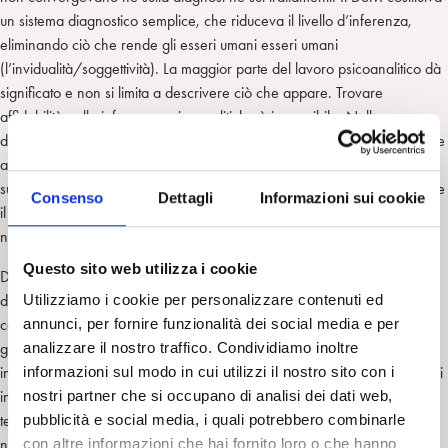
un sistema diagnostico semplice, che riduceva il livello d’inferenza,
eliminando ciò che rende gli esseri umani esseri umani
(l’invidualità/soggettività). La maggior parte del lavoro psicoanalitico dà
significato e non si limita a descrivere ciò che appare. Trovare
affidabilità nelle inferenze psicoanalitiche è impossibile. Nelle
discussione di un caso clinico, ogni scuola è convinta di avere ragione e
avere la verità. Il dibattito psicoanalitico sul DSM era molto concentrato
sui termini simbolici, si poneva su cose marginali (mantenere o eliminare
Consenso
Dettagli
Informazioni sui cookie
il termine nevrosi). Per altro nevrosi non è un termine psicoanalitico. Le
nevrosi erano trattate dai neurologi.
Questo sito web utilizza i cookie
Dopo la seconda guerra mondiale ci furono i dipartimenti di psichiatria,
diretti o influenzati da psicoanalisti. La Psicoanalisi dominò anche in altri
Utilizziamo i cookie per personalizzare contenuti ed
campi (Antropologia, Storia dell’arte, Psicologia). Era un movimento di
annunci, per fornire funzionalità dei social media e per
grande forza negli Stati Uniti. Dopo l’uscita del DSM le persone
analizzare il nostro traffico. Condividiamo inoltre
iniziarono a parlare dei loro sintomi e non dei loro sogni. La Psicoanalisi
informazioni sul modo in cui utilizzi il nostro sito con i
iniziò ad essere messa in crisi dalle neuroscienze e da altri approcci o
nostri partner che si occupano di analisi dei dati web,
teorie. Non c’è dubbio che la Psicoanalisi era praticamente scomparsa
pubblicità e social media, i quali potrebbero combinarle
negli Stati Uniti. All’inizio del secolo scorso, la Psicoanalisi era un
con altre informazioni che hai fornito loro o che hanno