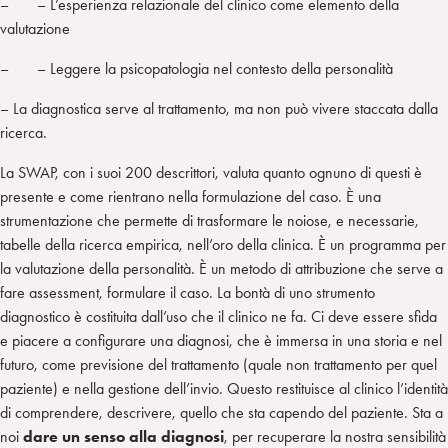
– – L’esperienza relazionale del clinico come elemento della
valutazione
– – Leggere la psicopatologia nel contesto della personalità
– La diagnostica serve al trattamento, ma non può vivere staccata dalla
ricerca.
La SWAP, con i suoi 200 descrittori, valuta quanto ognuno di questi è
presente e come rientrano nella formulazione del caso. È una
strumentazione che permette di trasformare le noiose, e necessarie,
tabelle della ricerca empirica, nell’oro della clinica. È un programma per
la valutazione della personalità. È un metodo di attribuzione che serve a
fare assessment, formulare il caso. La bontà di uno strumento
diagnostico è costituita dall’uso che il clinico ne fa. Ci deve essere sfida
e piacere a configurare una diagnosi, che è immersa in una storia e nel
futuro, come previsione del trattamento (quale non trattamento per quel
paziente) e nella gestione dell’invio. Questo restituisce al clinico l’identità
di comprendere, descrivere, quello che sta capendo del paziente. Sta a
noi
dare un senso alla diagnosi
, per recuperare la nostra sensibilità