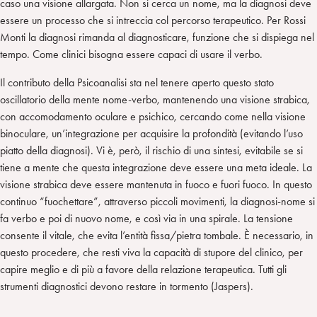
caso una visione allargata. Non si cerca un nome, ma la diagnosi deve
essere un processo che si intreccia col percorso terapeutico. Per Rossi
Monti la diagnosi rimanda al diagnosticare, funzione che si dispiega nel
tempo. Come clinici bisogna essere capaci di usare il verbo.
Il contributo della Psicoanalisi sta nel tenere aperto questo stato
oscillatorio della mente nome-verbo, mantenendo una visione strabica,
con accomodamento oculare e psichico, cercando come nella visione
binoculare, un’integrazione per acquisire la profondità (evitando l’uso
piatto della diagnosi). Vi è, però, il rischio di una sintesi, evitabile se si
tiene a mente che questa integrazione deve essere una meta ideale. La
visione strabica deve essere mantenuta in fuoco e fuori fuoco. In questo
continuo “fuochettare”, attraverso piccoli movimenti, la diagnosi-nome si
fa verbo e poi di nuovo nome, e così via in una spirale. La tensione
consente il vitale, che evita l’entità fissa/pietra tombale. È necessario, in
questo procedere, che resti viva la capacità di stupore del clinico, per
capire meglio e di più a favore della relazione terapeutica. Tutti gli
strumenti diagnostici devono restare in tormento (Jaspers).