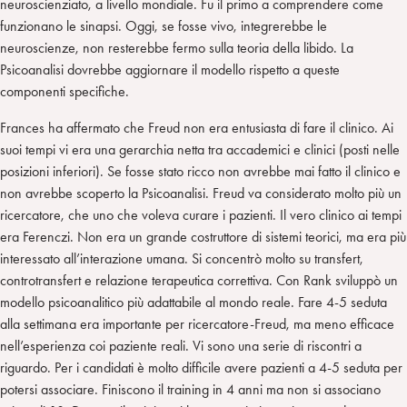
neuroscienziato, a livello mondiale. Fu il primo a comprendere come
funzionano le sinapsi. Oggi, se fosse vivo, integrerebbe le
neuroscienze, non resterebbe fermo sulla teoria della libido. La
Psicoanalisi dovrebbe aggiornare il modello rispetto a queste
componenti specifiche.
Frances ha affermato che Freud non era entusiasta di fare il clinico. Ai
suoi tempi vi era una gerarchia netta tra accademici e clinici (posti nelle
posizioni inferiori). Se fosse stato ricco non avrebbe mai fatto il clinico e
non avrebbe scoperto la Psicoanalisi. Freud va considerato molto più un
ricercatore, che uno che voleva curare i pazienti. Il vero clinico ai tempi
era Ferenczi. Non era un grande costruttore di sistemi teorici, ma era più
interessato all’interazione umana. Si concentrò molto su transfert,
controtransfert e relazione terapeutica correttiva. Con Rank sviluppò un
modello psicoanalitico più adattabile al mondo reale. Fare 4-5 seduta
alla settimana era importante per ricercatore-Freud, ma meno efficace
nell’esperienza coi paziente reali. Vi sono una serie di riscontri a
riguardo. Per i candidati è molto difficile avere pazienti a 4-5 seduta per
potersi associare. Finiscono il training in 4 anni ma non si associano