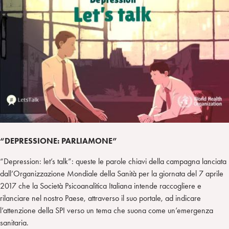
a
d
t
r
i
t
a
n
e
m
r
“DEPRESSIONE: PARLIAMONE”
“Depression: let’s talk”: queste le parole chiavi della campagna lanciata
dall’Organizzazione Mondiale della Sanità per la giornata del 7 aprile
2017 che la Società Psicoanalitica Italiana intende raccogliere e
rilanciare nel nostro Paese, attraverso il suo portale, ad indicare
l’attenzione della SPI verso un tema che suona come un’emergenza
sanitaria.