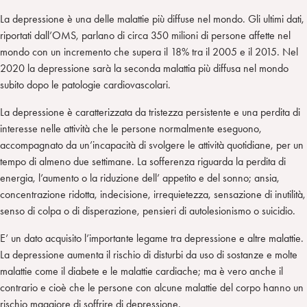
La depressione è una delle malattie più diffuse nel mondo. Gli ultimi dati,
riportati dall’OMS, parlano di circa 350 milioni di persone affette nel
mondo con un incremento che supera il 18% tra il 2005 e il 2015. Nel
2020 la depressione sarà la seconda malattia più diffusa nel mondo
subito dopo le patologie cardiovascolari.
La depressione è caratterizzata da tristezza persistente e una perdita di
interesse nelle attività che le persone normalmente eseguono,
accompagnato da un’incapacità di svolgere le attività quotidiane, per un
tempo di almeno due settimane. La sofferenza riguarda la perdita di
energia, l’aumento o la riduzione dell’ appetito e del sonno; ansia,
concentrazione ridotta, indecisione, irrequietezza, sensazione di inutilità,
senso di colpa o di disperazione, pensieri di autolesionismo o suicidio.
E’ un dato acquisito l’importante legame tra depressione e altre malattie.
La depressione aumenta il rischio di disturbi da uso di sostanze e molte
malattie come il diabete e le malattie cardiache; ma è vero anche il
contrario e cioè che le persone con alcune malattie del corpo hanno un
rischio maggiore di soffrire di depressione.