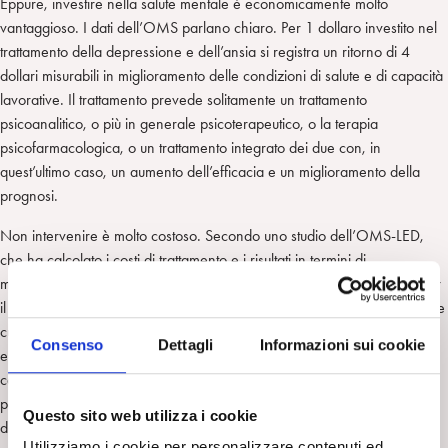
Eppure, investire nella salute mentale è economicamente molto
vantaggioso. I dati dell’OMS parlano chiaro. Per 1 dollaro investito nel
trattamento della depressione e dell’ansia si registra un ritorno di 4
dollari misurabili in miglioramento delle condizioni di salute e di capacità
lavorative. Il trattamento prevede solitamente un trattamento
psicoanalitico, o più in generale psicoterapeutico, o la terapia
psicofarmacologica, o un trattamento integrato dei due con, in
quest’ultimo caso, un aumento dell’efficacia e un miglioramento della
prognosi.
Non intervenire è molto costoso. Secondo uno studio dell’OMS-LED,
che ha calcolato i costi di trattamento e i risultati in termini di
miglioramento della salute in 36 Paesi a basso, medio e alto reddito per
il di 15 anni, 2016-2030, bassi livelli di riconoscimento e di accesso alle
cure per la depressione e per l’ansia, si traduce in una perdita
Consenso
Dettagli
Informazioni sui cookie
economica globale di un trilione di dollari ogni anno. Le perdite sono a
carico delle famiglie, dei datori di lavoro e dei governi. Le famiglie
perdono finanziariamente quando le persone non possono lavorare. I
Questo sito web utilizza i cookie
datori di lavoro soffrono quando i dipendenti diventano meno produttivi
Utilizziamo i cookie per personalizzare contenuti ed