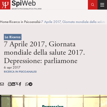
T
o
g
Home
Ricerca in Psicoanalisi
7 Aprile 2017, Giornata mondiale della salute
>
>
g
l
e
La Ricerca
n
7 Aprile 2017, Giornata
a
mondiale della salute 2017.
v
Depressione: parliamone
i
g
6 apr 2017
a
RICERCA IN PSICOANALISI
t
i
E
S
L
X
F
T
Condividi:
o
M
t
i
/
B
e
n
A
a
n
T
l
I
m
k
w
e
L
p
e
i
g