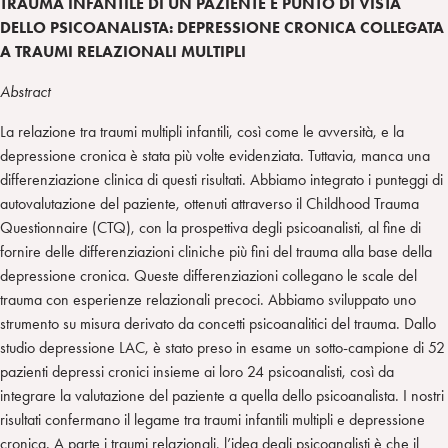
TRAUMA INFANTILE DI UN PAZIENTE E PUNTO DI VISTA
DELLO PSICOANALISTA: DEPRESSIONE CRONICA COLLEGATA
A TRAUMI RELAZIONALI MULTIPLI
Abstract
La relazione tra traumi multipli infantili, così come le avversità, e la
depressione cronica è stata più volte evidenziata. Tuttavia, manca una
differenziazione clinica di questi risultati. Abbiamo integrato i punteggi di
autovalutazione del paziente, ottenuti attraverso il Childhood Trauma
Questionnaire (CTQ), con la prospettiva degli psicoanalisti, al fine di
fornire delle differenziazioni cliniche più fini del trauma alla base della
depressione cronica. Queste differenziazioni collegano le scale del
trauma con esperienze relazionali precoci. Abbiamo sviluppato uno
strumento su misura derivato da concetti psicoanalitici del trauma. Dallo
studio depressione LAC, è stato preso in esame un sotto-campione di 52
pazienti depressi cronici insieme ai loro 24 psicoanalisti, così da
integrare la valutazione del paziente a quella dello psicoanalista. I nostri
risultati confermano il legame tra traumi infantili multipli e depressione
cronica. A parte i traumi relazionali, l’idea degli psicoanalisti è che il