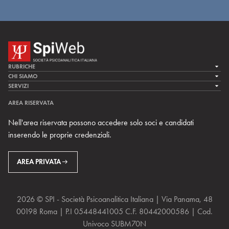
RUBRICHE
LA CURA
CHI SIAMO
LA SPI
SERVIZI
LA RICERCA
SPIPEDIA
TEAM DI SPIWEB
AREA RISERVATA
CULTURA E SOCIETÀ
CERCA UNO PSICOANALISTA
CONTATTI
Nell'area riservata possono accedere solo soci e candidati
MULTIMEDIA
ARCHIVIO STORICO
inserendo le proprie credenziali.
RIVISTE
AREA INTERNAZIONALE
CENTRI LOCALI DELLA SPI
PROSSIMI EVENTI
AREA PRIVATA
2026 © SPI - Società Psicoanalitica Italiana | Via Panama, 48
00198 Roma | P.I 05448441005 C.F. 80442000586 | Cod.
Univoco SUBM70N