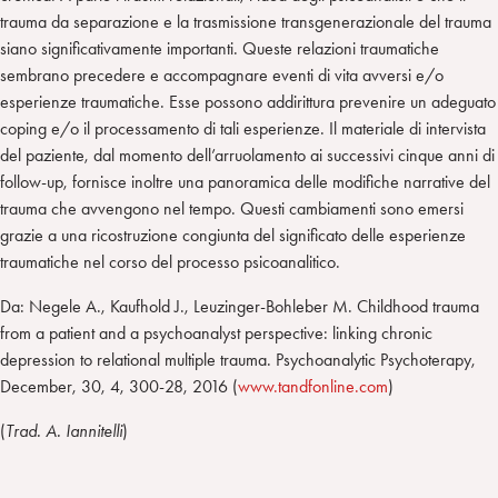
trauma da separazione e la trasmissione transgenerazionale del trauma
siano significativamente importanti. Queste relazioni traumatiche
sembrano precedere e accompagnare eventi di vita avversi e/o
esperienze traumatiche. Esse possono addirittura prevenire un adeguato
coping e/o il processamento di tali esperienze. Il materiale di intervista
del paziente, dal momento dell’arruolamento ai successivi cinque anni di
follow-up, fornisce inoltre una panoramica delle modifiche narrative del
trauma che avvengono nel tempo. Questi cambiamenti sono emersi
grazie a una ricostruzione congiunta del significato delle esperienze
traumatiche nel corso del processo psicoanalitico.
Da: Negele A., Kaufhold J., Leuzinger-Bohleber M. Childhood trauma
from a patient and a psychoanalyst perspective: linking chronic
depression to relational multiple trauma. Psychoanalytic Psychoterapy,
December, 30, 4, 300-28, 2016 (
www.tandfonline.com
)
(
Trad. A. Iannitelli
)