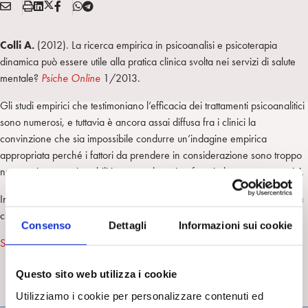
E
S
L
X
F
T
Condividi:
M
t
i
/
B
e
A
a
n
T
l
Colli A.
(2012). La ricerca empirica in psicoanalisi e psicoterapia
I
m
k
w
e
dinamica può essere utile alla pratica clinica svolta nei servizi di salute
L
p
e
i
g
mentale?
Psiche Online
1/2013.
a
d
t
r
i
t
a
Gli studi empirici che testimoniano l’efficacia dei trattamenti psicoanalitici
n
e
m
sono numerosi, e tuttavia è ancora assai diffusa fra i clinici la
r
convinzione che sia impossibile condurre un’indagine empirica
appropriata perché i fattori da prendere in considerazione sono troppo
numerosi o non misurabili in quanto basati su fattori altamente soggettivi.
In questo articolo l’A. discute questa opinione, che è diffusa non solo fra
chi critica l’utilità delle terapie dinamiche, ma anche fra chi le pratica.
Consenso
Dettagli
Informazioni sui cookie
Scarica l’articolo
Questo sito web utilizza i cookie
RICERCA IN PSICOANALISI
Utilizziamo i cookie per personalizzare contenuti ed