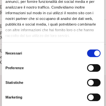
annunci, per fornire funzionalità dei social media e per
Discorsi sui metodi e sulla psicoanalisi: una scuola estiva.
analizzare il nostro traffico. Condividiamo inoltre
Report di G. Mattana e F. Palombi
informazioni sul modo in cui utilizzi il nostro sito con i
nostri partner che si occupano di analisi dei dati web,
pubblicità e social media, i quali potrebbero combinarle
L’intersoggettività incarnata: dalla neurobiologia delle
con altre informazioni che hai fornito loro o che hanno
prime relazioni alla clinica psicoanalitica. Anna Ferruta e
raccolto dal tuo utilizzo dei loro servizi.
Maurizio Stangalino
S
Un ricordo di Edgar Morin. Per una rinnovata
Necessari
e
epistemologia psicoanalitica. Linearità o complessità?
l
Campo o sistema? Amedeo Falci
e
Preferenze
z
SpiPedia
i
o
Statistiche
n
SpiPedia è l’enciclopedia aperta della psicoanalisi che si
e
arricchisce nel tempo di nuove voci e di costanti contributi.
Marketing
d
e
Scopri di più