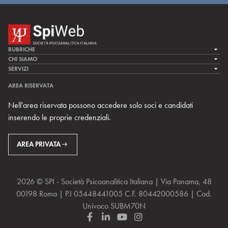
RUBRICHE
LA CURA
CHI SIAMO
LA SPI
SERVIZI
LA RICERCA
SPIPEDIA
TEAM DI SPIWEB
AREA RISERVATA
CULTURA E SOCIETÀ
CERCA UNO PSICOANALISTA
CONTATTI
Nell'area riservata possono accedere solo soci e candidati
MULTIMEDIA
ARCHIVIO STORICO
inserendo le proprie credenziali.
RIVISTE
AREA INTERNAZIONALE
CENTRI LOCALI DELLA SPI
PROSSIMI EVENTI
AREA PRIVATA
2026 © SPI - Società Psicoanalitica Italiana | Via Panama, 48
00198 Roma | P.I 05448441005 C.F. 80442000586 | Cod.
Univoco SUBM70N
F
L
Y
I