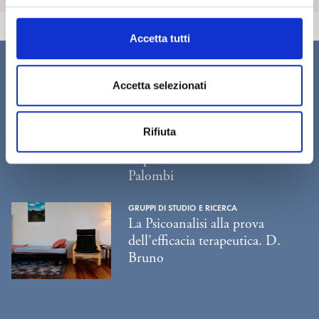
l
c
Accetta tutti
o
n
Ti potrebbe interessare...
s
Accetta selezionati
e
RICERCA IN PSICOANALISI
n
Discorsi sui metodi e sulla
Rifiuta
s
psicoanalisi: una scuola estiva.
o
Report di G. Mattana e F.
Palombi
GRUPPI DI STUDIO E RICERCA
La Psicoanalisi alla prova
dell’efficacia terapeutica. D.
Bruno