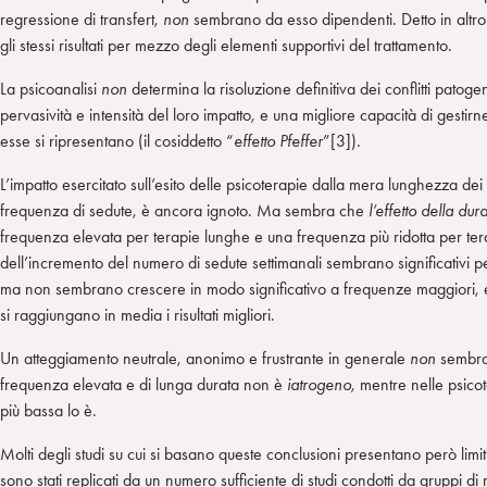
regressione di transfert,
non
sembrano da esso dipendenti. Detto in altr
gli stessi risultati per mezzo degli elementi supportivi del trattamento.
La psicoanalisi
non
determina la risoluzione definitiva dei conflitti patoge
pervasività e intensità del loro impatto, e una migliore capacità di gesti
esse si ripresentano (il cosiddetto “
effetto Pfeffer
”[3]).
L’impatto esercitato sull’esito delle psicoterapie dalla mera lunghezza dei 
frequenza di sedute, è ancora ignoto. Ma sembra che
l’effetto della du
frequenza elevata per terapie lunghe e una frequenza più ridotta per terap
dell’incremento del numero di sedute settimanali sembrano significativi p
ma non sembrano crescere in modo significativo a frequenze maggiori,
si raggiungano in media i risultati migliori.
Un atteggiamento neutrale, anonimo e frustrante in generale
non
sembra 
frequenza elevata e di lunga durata non è
iatrogeno
, mentre nelle psic
più bassa lo è.
Molti degli studi su cui si basano queste conclusioni presentano però limiti
sono stati replicati da un numero sufficiente di studi condotti da gruppi di