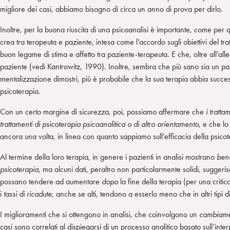
migliore dei casi, abbiamo bisogno di circa un anno di prova per dirlo.
Inoltre, per la buona riuscita di una psicoanalisi è importante, come per qua
crea tra terapeuta e paziente, intesa come l’accordo sugli obiettivi del tr
buon legame di stima e affetto tra paziente-terapeuta. E che, oltre all’a
paziente (vedi Kantrowitz, 1990). Inoltre, sembra che più sano sia un pa
mentalizzazione dimostri, più è probabile che la sua terapia abbia succes
psicoterapia.
Con un certo margine di sicurezza, poi, possiamo affermare che
i tratta
trattamenti di psicoterapia psicoanalitica o di altro orientamento
, e che lo
ancora una volta, in linea con quanto sappiamo sull’efficacia della psic
Al termine della loro terapia, in genere i pazienti in analisi mostrano
bene
psicoterapia
, ma alcuni dati, peraltro non particolarmente solidi, suggeris
possano tendere ad aumentare
dopo
la fine della terapia (per una critica
i
tassi di ricadute
, anche se alti, tendono a esserlo meno che in altri tipi di
I miglioramenti che si ottengono in analisi, che coinvolgono un
cambiamen
casi sono correlati al dispiegarsi di un processo analitico basato sull’int