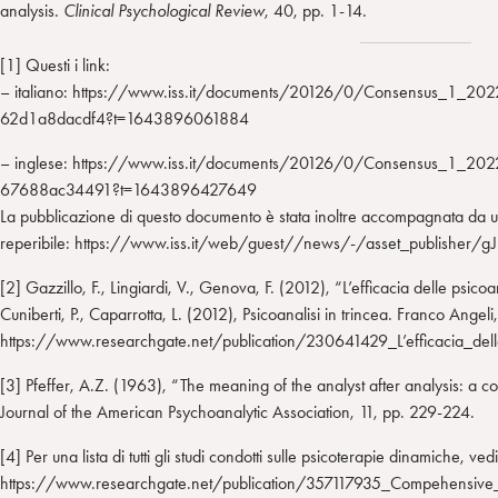
analysis.
Clinical Psychological Review
, 40, pp. 1-14.
[1] Questi i link:
– italiano: https://www.iss.it/documents/20126/0/Consensus_1_20
62d1a8dacdf4?t=1643896061884
– inglese: https://www.iss.it/documents/20126/0/Consensus_1_2
67688ac34491?t=1643896427649
La pubblicazione di questo documento è stata inoltre accompagnata da 
reperibile: https://www.iss.it/web/guest//news/-/asset_publishe
[2] Gazzillo, F., Lingiardi, V., Genova, F. (2012), “L’efficacia delle psicoa
Cuniberti, P., Caparrotta, L. (2012), Psicoanalisi in trincea. Franco Ange
https://www.researchgate.net/publication/230641429_L’efficacia_delle
[3] Pfeffer, A.Z. (1963), “The meaning of the analyst after analysis: a cont
Journal of the American Psychoanalytic Association, 11, pp. 229-224.
[4] Per una lista di tutti gli studi condotti sulle psicoterapie dinamiche, vedi
https://www.researchgate.net/publication/357117935_Compehensive_