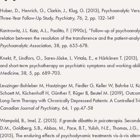
Huber, D., Henrich, G., Clarkin, J., Klug, G. (2013), Psychoanalytic V
Three-Year Follow-Up Study.
Psychiatry
, 76, 2, pp. 132-149
Kantrowitz, J.L. Katz, A.L., Paolitto, F. (1990c), “Follow-up of psychoanalys
relation between the resolution of the transference and the patient-analy
Psychoanalytic Association
, 38, pp. 655-678.
Knekt, P., Lindfors, O., Sares-Jäske, L. Virtala, E., e Härkänen T. (2013)
and short-term psychotherapy on psychiatric symptoms and working abili
Medicine
, 38, 5, pp. 689-703.
Leuzinger-Bohleber M, Hautzinger M, Fiedler G, Keller W, Bahrke U, Ka
Schoett M, Küchenhoff H, Günther F, Rüger B, Beutel M. (2019), Outcom
Long-Term Therapy with Chronically Depressed Patients: A Controlled Tri
Canadian Journal of Psychiatry
, 64, 1 pp.47-58
Wampold, B., Imel, Z. (2015).
Il grande dibattito in psicoterapia
. Seconda
D.M., Goldberg, S.B., Abbas, M., Pace, B.T., Yulish, N.E., Thomas, J.G.
(2015), The enduring effects of psychodynamic treatments vis-à-vis alterna