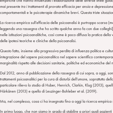
empiriche che hanno influenzato l’elaborazione delle diverse linee gui
mai presente tra i trattamenti di provata efficacia per ansia e depression
comportamentali e le psicoterapie dinamiche brevi. Questa triste situazio
La ricerca empirica sull’efficacia delle psicoanalisi è purtroppo scarsa (
leggendo una rassegna che ho scritto qualche anno fa con due colleghi[
nelle istituzioni psicoanalitiche, così come è poco diffusa la pratica della v
delle ipotesi teoriche e cliniche della psicoanalisi.
Questo fatto, insieme alla progressiva perdita di influenza politica e cultura
integrazione del sapere psicoanalitico nel sapere scientifico contempor
marginalità rispetto alle decisioni sanitarie, politiche ed economiche del
Dal 2012, anno di pubblicazione della rassegna di cui sopra, a oggi, sono sta
trattamenti psicoanalitici per la cura di disturbi dell’umore, soprattutto del
particolare rilievo lo studio di Huber, Henrich, Clarkin, Klug (2013), quell
Härkänen (2013) e quello di Leuzinger-Bohleber et al. (2019).
Ma, nel complesso, cosa ci ha insegnato fino a oggi la ricerca empirica sul
In primo luogo, che
non
siamo in grado di stabilire a priori quali pazient