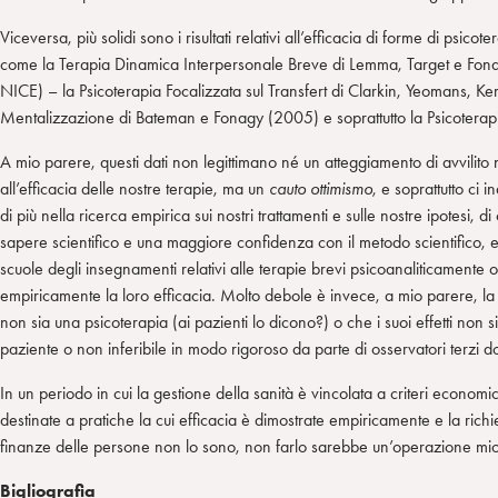
Viceversa, più solidi sono i risultati relativi all’efficacia di forme di psic
come la Terapia Dinamica Interpersonale Breve di Lemma, Target e Fonag
NICE) – la Psicoterapia Focalizzata sul Transfert di Clarkin, Yeomans, Ke
Mentalizzazione di Bateman e Fonagy (2005) e soprattutto la Psicoterap
A mio parere, questi dati non legittimano né un atteggiamento di avvilito n
all’efficacia delle nostre terapie, ma un
cauto ottimismo
, e soprattutto ci 
di più nella ricerca empirica sui nostri trattamenti e sulle nostre ipotesi, d
sapere scientifico e una maggiore confidenza con il metodo scientifico, e di
scuole degli insegnamenti relativi alle terapie brevi psicoanaliticamente
empiricamente la loro efficacia. Molto debole è invece, a mio parere, la 
non sia una psicoterapia (ai pazienti lo dicono?) o che i suoi effetti non s
paziente o non inferibile in modo rigoroso da parte di osservatori terz
In un periodo in cui la gestione della sanità è vincolata a criteri economici
destinate a pratiche la cui efficacia è dimostrate empiricamente e la richie
finanze delle persone non lo sono, non farlo sarebbe un’operazione miope
Bigliografia