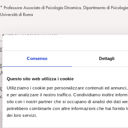
* Professore Associato di Psicologia Dinamica, Dipartimento di Psicologi
Università di Roma
RICERCA IN PSICOANALISI
Discorsi sui metodi e sulla psicoanalisi: una scuola estiva
Consenso
Dettagli
L’intersoggettività incarnata: dalla neurobiologia delle prim
Anna Ferruta e Maurizio Stangalino
Questo sito web utilizza i cookie
Utilizziamo i cookie per personalizzare contenuti ed annunci, 
Un ricordo di Edgar Morin. Per una rinnovata epistemolog
e per analizzare il nostro traffico. Condividiamo inoltre informa
complessità? Campo o sistema? Amedeo Falci
sito con i nostri partner che si occupano di analisi dei dati we
potrebbero combinarle con altre informazioni che hai fornito l
SpiPedia
dei loro servizi.