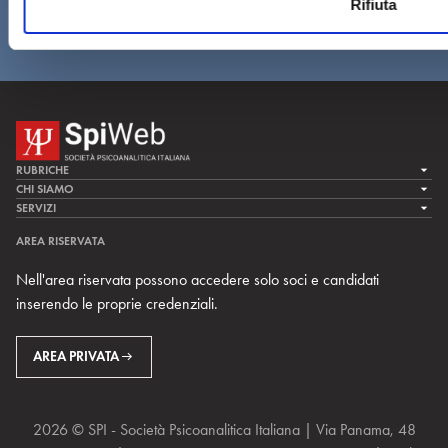
Rifiuta
s
o
RUBRICHE
LA CURA
CHI SIAMO
LA SPI
SERVIZI
LA RICERCA
SPIPEDIA
TEAM DI SPIWEB
AREA RISERVATA
CULTURA E SOCIETÀ
CERCA UNO PSICOANALISTA
CONTATTI
Nell'area riservata possono accedere solo soci e candidati
MULTIMEDIA
ARCHIVIO STORICO
inserendo le proprie credenziali.
RIVISTE
AREA INTERNAZIONALE
CENTRI LOCALI DELLA SPI
PROSSIMI EVENTI
AREA PRIVATA
2026 © SPI - Società Psicoanalitica Italiana | Via Panama, 48