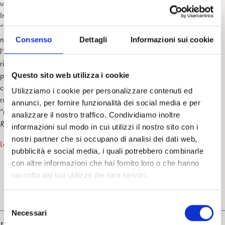
usati per determinarlo come anche per concettualizzarlo.
In questo ambito di riflessione una impostazione dicotomica
“interpretazione contro relazione” si rivela debole e insufficiente. E’
necessario invece pensare in termini di azione sinergica e riconoscere
Consenso
Dettagli
Informazioni sui cookie
l’importanza del processo di “negoziazione del clima terapeutico”. Nel
riformulare il “che cosa cambia” nel corso di un trattamento
Questo sito web utilizza i cookie
psicoanalitico i due autori tengono conto dei contributi delle scienze
cognitive sulla memoria implicita, sulle reti associative inconsce e sul
Utilizziamo i cookie per personalizzare contenuti ed
ruolo svolto da una coscienza che ha il compito (paradossale) di
annunci, per fornire funzionalità dei social media e per
“reimpostare” il funzionamento delle reti associative implicite. (
Mario
analizzare il nostro traffico. Condividiamo inoltre
Rossi Monti
)
informazioni sul modo in cui utilizzi il nostro sito con i
nostri partner che si occupano di analisi dei dati web,
Leggi l’articolo di Westen e Gabbard
pubblicità e social media, i quali potrebbero combinarle
con altre informazioni che hai fornito loro o che hanno
raccolto dal tuo utilizzo dei loro servizi.
RICERCA IN PSICOANALISI
S
Necessari
e