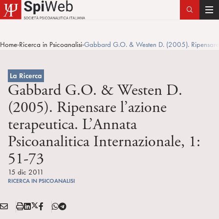
T
o
g
Home
Ricerca in Psicoanalisi
Gabbard G.O. & Westen D. (2005). Ripensare l’
>
>
g
l
e
La Ricerca
n
Gabbard G.O. & Westen D.
a
(2005). Ripensare l’azione
v
terapeutica. L’Annata
i
g
Psicoanalitica Internazionale, 1:
a
51-73
t
i
15 dic 2011
o
RICERCA IN PSICOANALISI
n
E
S
L
X
F
T
Condividi:
M
t
i
/
B
e