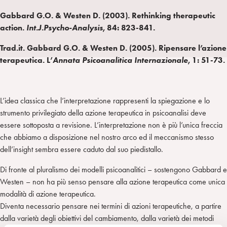
A
a
n
T
l
Gabbard G.O. & Westen D. (2003). Rethinking therapeutic
I
m
k
w
e
action.
Int.J.Psycho-Analysis
, 84: 823-841.
L
p
e
i
g
a
d
t
r
Trad.it.
Gabbard G.O. & Westen D. (200
5). Ripensare l’azione
i
t
a
terapeutica. L’
Annata Psicoanalitica Internazionale
, 1: 51-73.
n
e
m
r
L’idea classica che l’interpretazione rappresenti la spiegazione e lo
strumento privilegiato della azione terapeutica in psicoanalisi deve
essere sottoposta a revisione. L’interpretazione non è più l’unica freccia
che abbiamo a disposizione nel nostro arco ed il meccanismo stesso
dell’insight sembra essere caduto dal suo piedistallo.
Di fronte al pluralismo dei modelli psicoanalitici – sostengono Gabbard e
Westen – non ha più senso pensare alla azione terapeutica come unica
modalità di azione terapeutica.
Diventa necessario pensare nei termini di azioni terapeutiche, a partire
dalla varietà degli obiettivi del cambiamento, dalla varietà dei metodi