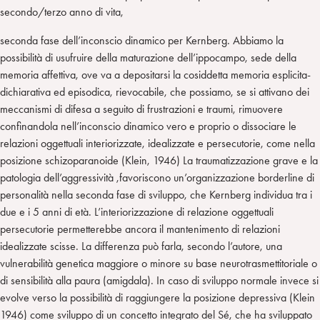
secondo/terzo anno di vita,
seconda fase dell’inconscio dinamico per Kernberg. Abbiamo la
possibilità di usufruire della maturazione dell’ippocampo, sede della
memoria affettiva, ove va a depositarsi la cosiddetta memoria esplicita-
dichiarativa ed episodica, rievocabile, che possiamo, se si attivano dei
meccanismi di difesa a seguito di frustrazioni e traumi, rimuovere
confinandola nell’inconscio dinamico vero e proprio o dissociare le
relazioni oggettuali interiorizzate, idealizzate e persecutorie, come nella
posizione schizoparanoide (Klein, 1946) La traumatizzazione grave e la
patologia dell’aggressività ,favoriscono un’organizzazione borderline di
personalità nella seconda fase di sviluppo, che Kernberg individua tra i
due e i 5 anni di età. L’interiorizzazione di relazione oggettuali
persecutorie permetterebbe ancora il mantenimento di relazioni
idealizzate scisse. La differenza può farla, secondo l’autore, una
vulnerabilità genetica maggiore o minore su base neurotrasmettitoriale o
di sensibilità alla paura (amigdala). In caso di sviluppo normale invece si
evolve verso la possibilità di raggiungere la posizione depressiva (Klein
1946) come sviluppo di un concetto integrato del Sé, che ha sviluppato