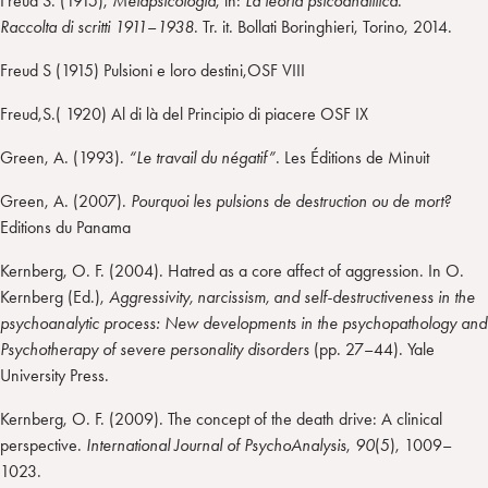
Freud S. (1915),
Metapsicologia
, in:
La teoria psicoanalitica
.
Raccolta di scritti 1911
–
1938
. Tr. it. Bollati Boringhieri, Torino, 2014.
Freud S (1915) Pulsioni e loro destini,OSF VIII
Freud,S.( 1920) Al di là del Principio di piacere OSF IX
Green, A. (1993).
“Le travail du négatif”
. Les Éditions de Minuit
Green, A. (2007).
Pourquoi les pulsions de destruction ou de mort?
Editions du Panama
Kernberg, O. F. (2004). Hatred as a core affect of aggression. In O.
Kernberg (Ed.),
Aggressivity, narcissism, and self-destructiveness in the
psychoanalytic process: New developments in the psychopathology and
Psychotherapy of severe personality disorders
(pp. 27–44). Yale
University Press.
Kernberg, O. F. (2009). The concept of the death drive: A clinical
perspective.
International Journal of PsychoAnalysis
,
90
(5), 1009–
1023.