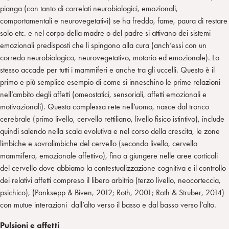
pianga (con tanto di correlati neurobiologici, emozionali,
comportamentali e neurovegetativi) se ha freddo, fame, paura di restare
solo etc. e nel corpo della madre o del padre si attivano dei sistemi
emozionali predisposti che li spingono alla cura (anch’essi con un
corredo neurobiologico, neurovegetativo, motorio ed emozionale). Lo
stesso accade per tutti i mammiferi e anche tra gli uccelli. Questo è il
primo e più semplice esempio di come si inneschino le prime relazioni
nell’ambito degli affetti (omeostatici, sensoriali, affetti emozionali e
motivazionali). Questa complessa rete nell’uomo, nasce dal tronco
cerebrale (primo livello, cervello rettiliano, livello fisico istintivo), include
quindi salendo nella scala evolutiva e nel corso della crescita, le zone
limbiche e sovralimbiche del cervello (secondo livello, cervello
mammifero, emozionale affettivo), fino a giungere nelle aree corticali
del cervello dove abbiamo la contestualizzazione cognitiva e il controllo
dei relativi affetti compreso il libero arbitrio (terzo livello, neocorteccia,
psichico), (Panksepp & Biven, 2012; Roth, 2001; Roth & Struber, 2014)
con mutue interazioni dall’alto verso il basso e dal basso verso l’alto.
Pulsioni e affetti