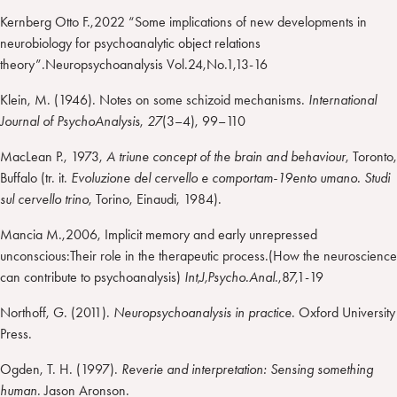
Kernberg Otto F.,2022 “Some implications of new developments in
neurobiology for psychoanalytic object relations
theory”.Neuropsychoanalysis Vol.24,No.1,13-16
Klein, M. (1946). Notes on some schizoid mechanisms.
International
Journal of PsychoAnalysis
,
27
(3–4), 99–110
MacLean P., 1973,
A triune concept of the brain and behaviour
, Toronto,
Buffalo (tr. it.
Evoluzione del cervello e comportam-19ento umano. Studi
sul cervello trino
, Torino, Einaudi, 1984).
Mancia M.,2006, Implicit memory and early unrepressed
unconscious:Their role in the therapeutic process.(How the neuroscience
can contribute to psychoanalysis)
Int,J,Psycho.Anal
.,87,1-19
Northoff, G. (2011).
Neuropsychoanalysis in practice
. Oxford University
Press.
Ogden, T. H. (1997).
Reverie and interpretation: Sensing something
human
. Jason Aronson.