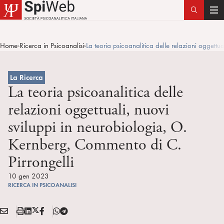
T
o
g
Home
Ricerca in Psicoanalisi
La teoria psicoanalitica delle relazioni oggettu
>
>
g
l
e
La Ricerca
n
La teoria psicoanalitica delle
a
relazioni oggettuali, nuovi
v
sviluppi in neurobiologia, O.
i
g
Kernberg, Commento di C.
a
Pirrongelli
t
i
10 gen 2023
o
RICERCA IN PSICOANALISI
n
E
S
L
X
F
T
Condividi:
M
t
i
/
B
e