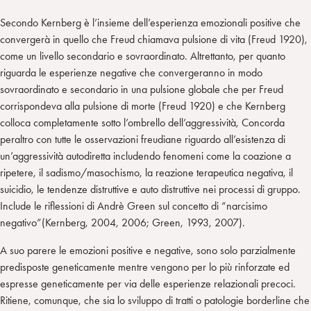
Secondo Kernberg è l’insieme dell’esperienza emozionali positive che
convergerà in quello che Freud chiamava pulsione di vita (Freud 1920),
come un livello secondario e sovraordinato. Altrettanto, per quanto
riguarda le esperienze negative che convergeranno in modo
sovraordinato e secondario in una pulsione globale che per Freud
corrispondeva alla pulsione di morte (Freud 1920) e che Kernberg
colloca completamente sotto l’ombrello dell’aggressività, Concorda
peraltro con tutte le osservazioni freudiane riguardo all’esistenza di
un’aggressività autodiretta includendo fenomeni come la coazione a
ripetere, il sadismo/masochismo, la reazione terapeutica negativa, il
suicidio, le tendenze distruttive e auto distruttive nei processi di gruppo.
Include le riflessioni di Andrè Green sul concetto di “narcisimo
negativo”(Kernberg, 2004, 2006; Green, 1993, 2007).
A suo parere le emozioni positive e negative, sono solo parzialmente
predisposte geneticamente mentre vengono per lo più rinforzate ed
espresse geneticamente per via delle esperienze relazionali precoci.
Ritiene, comunque, che sia lo sviluppo di tratti o patologie borderline che