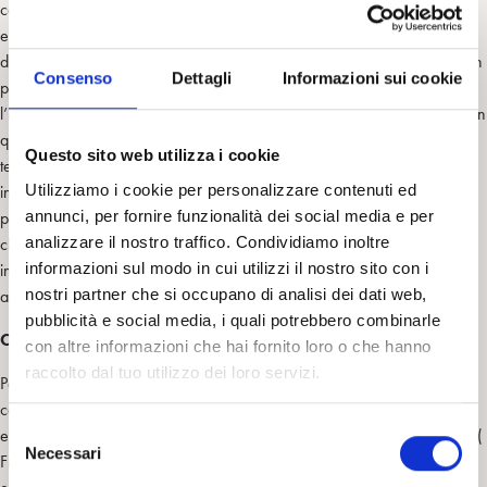
contenere e/o integrare le relazioni oggettuali intollerabili,
estremamente desiderate o temute e che vanno a costituire parte
dell’inconscio dinamico. Più o meno dissociate, più o meno integrabili, in
Consenso
Dettagli
Informazioni sui cookie
presenza di diverse variabili genetiche e relazionali, non ultima
l’interpretazione di transfert ove possono essere rilevate e interpretate in
quanto unità diadiche dominanti (in una visione triangolare, legata al
Questo sito web utilizza i cookie
terzo analitico). Kernberg riconosce quindi, in queste conflittuali e
Utilizziamo i cookie per personalizzare contenuti ed
intollerabili relazioni Sé oggetto incorporate, una base neurobiologica
annunci, per fornire funzionalità dei social media e per
per la teoria kleiniana e per i processi identificatori proiettivi e introiettivi
analizzare il nostro traffico. Condividiamo inoltre
che avvengono nella relazione transferale. Clinicamente, il conflitto
informazioni sul modo in cui utilizzi il nostro sito con i
inconscio è principalmente, per Kernberg, ancora tra amore e
nostri partner che si occupano di analisi dei dati web,
aggressività.
pubblicità e social media, i quali potrebbero combinarle
Coscienza, inconscio, inconscio dinamico
con altre informazioni che hai fornito loro o che hanno
raccolto dal tuo utilizzo dei loro servizi.
Per molto tempo i contemporanei di Freud, furono convinti che la
coscienza fosse legata alle percezioni che provenivano dal mondo
S
esterno. Freud stesso aderì a questa idea anche se fu il primo, a intuire (
Necessari
e
Freud 1915a ) la contemporanea esistenza di una coscienza affettiva o
l