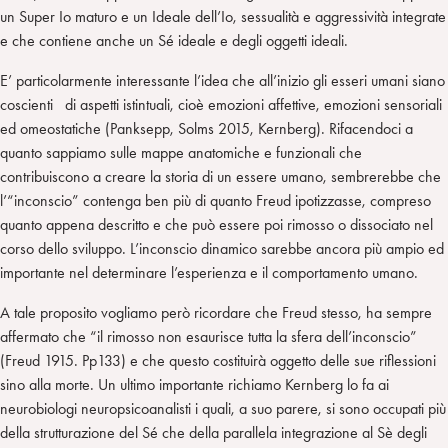
un Super Io maturo e un Ideale dell’Io, sessualità e aggressività integrate
e che contiene anche un Sé ideale e degli oggetti ideali.
E’ particolarmente interessante l’idea che all’inizio gli esseri umani siano
coscienti di aspetti istintuali, cioè emozioni affettive, emozioni sensoriali
ed omeostatiche (Panksepp, Solms 2015, Kernberg). Rifacendoci a
quanto sappiamo sulle mappe anatomiche e funzionali che
contribuiscono a creare la storia di un essere umano, sembrerebbe che
l’“inconscio” contenga ben più di quanto Freud ipotizzasse, compreso
quanto appena descritto e che può essere poi rimosso o dissociato nel
corso dello sviluppo. L’inconscio dinamico sarebbe ancora più ampio ed
importante nel determinare l’esperienza e il comportamento umano.
A tale proposito vogliamo però ricordare che Freud stesso, ha sempre
affermato che “il rimosso non esaurisce tutta la sfera dell’inconscio”
(Freud 1915. Pp133) e che questo costituirà oggetto delle sue riflessioni
sino alla morte. Un ultimo importante richiamo Kernberg lo fa ai
neurobiologi neuropsicoanalisti i quali, a suo parere, si sono occupati più
della strutturazione del Sé che della parallela integrazione al Sè degli