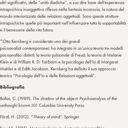
altri significativi, delle “unità diadiche”, a suo dire base dell’esperienza
intrapsichica insoggettiva riflessa nella fantasia inconscia, la natura del
mondo interiorizzato delle relazioni oggettuali. Sono queste strutture
intrapsichiche quelle più importanti nell’influenzare tutta la sopportabilità
e il benessere della vita futura.
*Otto Kernberg è considerato uno dei grandi
psicoanalisti contemporanei; ha integrato in un’unica teoria tre modelli
psicoanalitici distinti: la teoria pulsionale di Freud, la teoria di Melanie
Klein e di William R. D. Fairbairn e la psicologia dell’Io di Margaret
Mahler e di Edith Jacobson. Kernberg ha definito il suo approccio
teorico “Psicologia dell’Io e delle Relazioni oggettuali”.
Bibliografia
Bollas, C. (1989).
The shadow of the object: Psychoanalysis of the
unthought known
.101 Columbia University Press.
Förstl, H. (2012).
“Theory of mind”
. Springer.