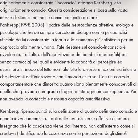
originariamente considerato “inconscio” afferma Kernberg, era
originariamente conscio. Questa considerazione si basa sulla vasta
messe di studi su animali e uomini compiuta da Jaak
Panksepp(1998,2005) il padre delle neuroscienze affettive, etologo e
psicologo che ha da sempre cercato un dialogo con la psicoanalisi
ufficiale da lui considerata la teoria e lo strumento più sofisticato per un
approccio alla mente umana. Tale riesame sul conscio-inconscio è
avvalorato, tra l’altro, dall’osservazione dei bambini anencefali(nati
senza corteccia) nei quali è evidente la capacità di percepire ed
esprimere in modo del tutto normale tutte le diverse emozioni sia interne
che derivanti dell’interazione con il mondo esterno. Con un corredo
comportamentale che dimostra quanto siano pienamente consapevoli di
quello che provano e in grado di agire e interagire in conseguenza. Pur
non avendo la corteccia e nessuna capacità autoriflessiva.
Kernberg, ripensa quindi sulla definizione di quanto definiamo conscio e
quanto invece inconscio. I dati delle neuroscienze affettive ci hanno
insegnato che la coscienza viene dall’interno, non dall’esterno come si
credeva (identificando la coscienza con la percezione degli stimoli