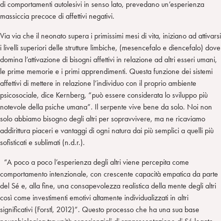
di comportamenti autolesivi in senso lato, prevedano un’esperienza
massiccia precoce di affettivi negativi.
Via via che il neonato supera i primissimi mesi di vita, iniziano ad attivarsi
i livelli superiori delle strutture limbiche, (mesencefalo e diencefalo) dove
domina l’attivazione di bisogni affettivi in relazione ad altri esseri umani,
le prime memorie e i primi apprendimenti. Questa funzione dei sistemi
affettivi di mettere in relazione l’individuo con il proprio ambiente
psicosociale, dice Kernberg, “può essere considerata lo sviluppo più
notevole della psiche umana”. Il serpente vive bene da solo. Noi non
solo abbiamo bisogno degli altri per sopravvivere, ma ne ricaviamo
addirittura piaceri e vantaggi di ogni natura dai più semplici a quelli più
sofisticati e sublimati (n.d.r.).
“A poco a poco l’esperienza degli altri viene percepita come
comportamento intenzionale, con crescente capacità empatica da parte
del Sé e, alla fine, una consapevolezza realistica della mente degli altri
così come investimenti emotivi altamente individualizzati in altri
significativi (Forstl, 2012)”. Questo processo che ha una sua base