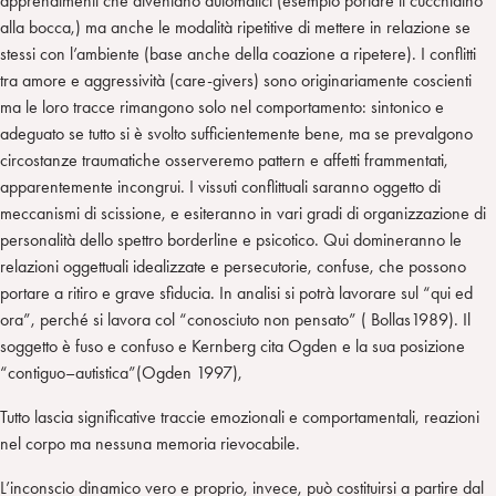
apprendimenti che diventano automatici (esempio portare il cucchiaino
alla bocca,) ma anche le modalità ripetitive di mettere in relazione se
stessi con l’ambiente (base anche della coazione a ripetere). I conflitti
tra amore e aggressività (care-givers) sono originariamente coscienti
ma le loro tracce rimangono solo nel comportamento: sintonico e
adeguato se tutto si è svolto sufficientemente bene, ma se prevalgono
circostanze traumatiche osserveremo pattern e affetti frammentati,
apparentemente incongrui. I vissuti conflittuali saranno oggetto di
meccanismi di scissione, e esiteranno in vari gradi di organizzazione di
personalità dello spettro borderline e psicotico. Qui domineranno le
relazioni oggettuali idealizzate e persecutorie, confuse, che possono
portare a ritiro e grave sfiducia. In analisi si potrà lavorare sul “qui ed
ora”, perché si lavora col “conosciuto non pensato” ( Bollas1989). Il
soggetto è fuso e confuso e Kernberg cita Ogden e la sua posizione
“contiguo–autistica”(Ogden 1997),
Tutto lascia significative traccie emozionali e comportamentali, reazioni
nel corpo ma nessuna memoria rievocabile.
L’inconscio dinamico vero e proprio, invece, può costituirsi a partire dal