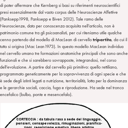
di poter affermare che Kernberg si basi su riferimenti neuroscientifici
presi essenzialmente dal vasto corpus delle Neuroscienze Affettive
(Panksepp1998, Panksepp e Biven 2012). Tale ramo delle
Neuroscienze, dato per conoscenza acquisita nell’articolo, non è
patrimonio comune tra gli psicoanalisti, per cui riteniamo utile qualche
cenno partendo dal modello di MacLean di cervello
tripartito
, da cui il
tutto si origina (Mac Lean1973). In questo modello MacLean individua
nel cervello umano tre formazioni anatomiche principali che sono anche
funzionali e che si sarebbero sovrapposte, integrandosi, nel corso
dell’evoluzione. A partire dal cervello più primitivo: quello rettiliano,
programmato geneticamente per la sopravvivenza di ogni specie e che
è sede degli istinti legati a nutrizione, territorialità, lotta per la dominanza
e le gerarchie sociali, caccia, fuga e riproduzione. Ha sede nel tronco
encefalico (bulbo, ponte e mesencefalo).