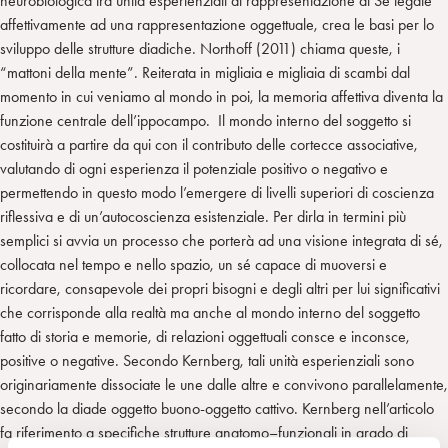
neurobiologica tra unità esperienziali di rappresentazione di Sé legate
affettivamente ad una rappresentazione oggettuale, crea le basi per lo
sviluppo delle strutture diadiche. Northoff (2011) chiama queste, i
“mattoni della mente”. Reiterata in migliaia e migliaia di scambi dal
momento in cui veniamo al mondo in poi, la memoria affettiva diventa la
funzione centrale dell’ippocampo. Il mondo interno del soggetto si
costituirà a partire da qui con il contributo delle cortecce associative,
valutando di ogni esperienza il potenziale positivo o negativo e
permettendo in questo modo l’emergere di livelli superiori di coscienza
riflessiva e di un’autocoscienza esistenziale. Per dirla in termini più
semplici si avvia un processo che porterà ad una visione integrata di sé,
collocata nel tempo e nello spazio, un sé capace di muoversi e
ricordare, consapevole dei propri bisogni e degli altri per lui significativi
che corrisponde alla realtà ma anche al mondo interno del soggetto
fatto di storia e memorie, di relazioni oggettuali consce e inconsce,
positive o negative. Secondo Kernberg, tali unità esperienziali sono
originariamente dissociate le une dalle altre e convivono parallelamente,
secondo la diade oggetto buono-oggetto cattivo. Kernberg nell’articolo
fa riferimento a specifiche strutture anatomo–funzionali in grado di