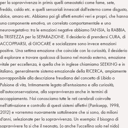
per la sopravvivenza in primis quelli omeostatici come fame, sete,
freddo, caldo etc. e quelli sensoriali innescati dall’esterno come disgusto,
dolce, amaro etc. Abbiamo poi gli affetti emotivi veri e propri, che hanno
una componente emotiva, un correlato comportamentale e uno
neurovegetativo: tra le emozioni negative abbiamo l’ANSIA, la RABBIA,
la TRISTEZZA per la SEPARAZIONE. Il desiderio di prendersi CURA, di
ACCOPPIARSI, di GIOCARE e socializzare sono invece emozioni
positive. Una settima emozione che coincide con la curiosità, il desiderio
di esplorare e trovare qualcosa di buono nel mondo esterno, emozione
vitale per eccellenza, è quella che in inglese chiamiamo SEEKING e in
italiano, generalmente sistema emozionale della RICERCA, ampiamente
sovrapponibile alla descrizione freudiana del concetto di Libido o
Pulsione di vita, Intimamente legata all’entusiasmo e alla curiosità,
all’autoconservazione, alla sopravvivenza anche in termini di
accoppiamento. Noi conosciamo tutte le reti cerebrali coinvolte
nell’attivazione e controllo di questi sistemi affettivi (Panksepp, 1998,
2012) e vorremmo nuovamente sottolineare che si sono, da milioni
d’anni, selezionate per la sopravvivenza. Un esempio: il bisogno di
sopravvivere fa si che il neonato, (o anche l’uccellino solo nel nido)