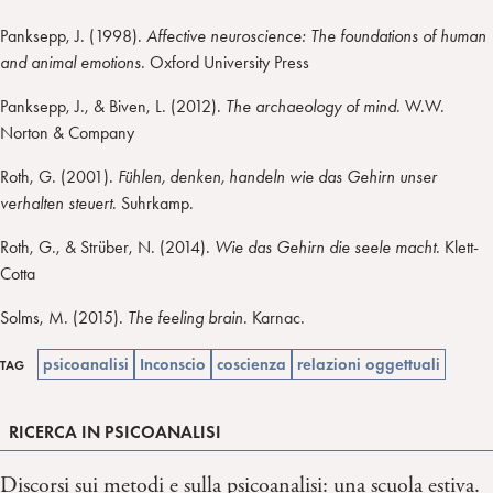
Panksepp, J. (1998).
Affective neuroscience: The foundations of human
and animal emotions
. Oxford University Press
Panksepp, J., & Biven, L. (2012).
The archaeology of mind
. W.W.
Norton & Company
Roth, G. (2001).
Fühlen, denken, handeln wie das Gehirn unser
verhalten steuert
. Suhrkamp.
Roth, G., & Strüber, N. (2014).
Wie das Gehirn die seele macht
. Klett-
Cotta
Solms, M. (2015).
The feeling brain
. Karnac.
psicoanalisi
Inconscio
coscienza
relazioni oggettuali
TAG
RICERCA IN PSICOANALISI
Discorsi sui metodi e sulla psicoanalisi: una scuola estiva.