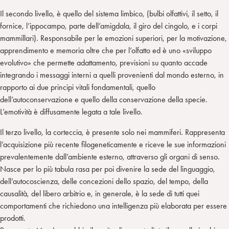
Il secondo livello, è quello del sistema limbico, (bulbi olfattivi, il setto, il
fornice, l’ippocampo, parte dell’amigdala, il giro del cingolo, e i corpi
mammillari). Responsabile per le emozioni superiori, per la motivazione,
apprendimento e memoria oltre che per l’olfatto ed è uno «sviluppo
evolutivo» che permette adattamento, previsioni su quanto accade
integrando i messaggi interni a quelli provenienti dal mondo esterno, in
rapporto ai due principi vitali fondamentali, quello
dell’autoconservazione e quello della conservazione della specie.
L’emotività è diffusamente legata a tale livello.
Il terzo livello, la corteccia, è presente solo nei mammiferi. Rappresenta
l’acquisizione più recente filogeneticamente e riceve le sue informazioni
prevalentemente dall’ambiente esterno, attraverso gli organi di senso.
Nasce per lo più tabula rasa per poi divenire la sede del linguaggio,
dell’autocoscienza, delle concezioni dello spazio, del tempo, della
causalità, del libero arbitrio e, in generale, è la sede di tutti quei
comportamenti che richiedono una intelligenza più elaborata per essere
prodotti.