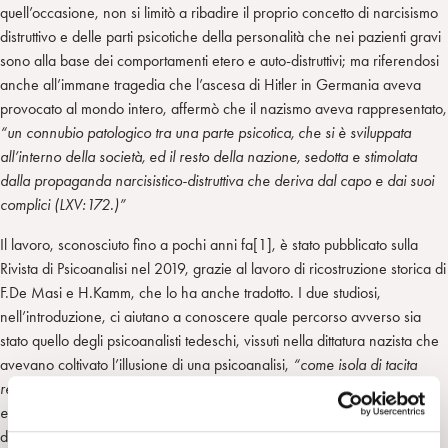
quell’occasione, non si limitò a ribadire il proprio concetto di narcisismo
distruttivo e delle parti psicotiche della personalità che nei pazienti gravi
sono alla base dei comportamenti etero e auto-distruttivi; ma riferendosi
anche all’immane tragedia che l’ascesa di Hitler in Germania aveva
provocato al mondo intero, affermò che il nazismo aveva rappresentato,
“un connubio patologico tra una parte psicotica, che si è sviluppata
all’interno della società, ed il resto della nazione, sedotta e stimolata
dalla propaganda narcisistico-distruttiva che deriva dal capo e dai suoi
complici (LXV:172.)”
Il lavoro, sconosciuto fino a pochi anni fa[1], è stato pubblicato sulla
Rivista di Psicoanalisi nel 2019, grazie al lavoro di ricostruzione storica di
F.De Masi e H.Kamm, che lo ha anche tradotto. I due studiosi,
nell’introduzione, ci aiutano a conoscere quale percorso avverso sia
stato quello degli psicoanalisti tedeschi, vissuti nella dittatura nazista che
avevano coltivato l’illusione di una psicoanalisi,
“come isola di tacita
resistenza a cui sarebbe bastato rimettersi in contatto con l’estero per
esserci di nuovo (Jappe, 1995,427).”
In verità, nel 1977, dopo il rifiuto
dell’IPA da parte dell’Associazione Psicoanalitica Tedesca ad