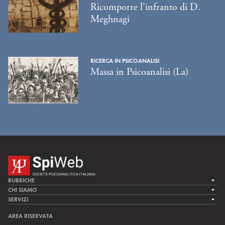
Ricomporre l’infranto di D.
Meghnagi
RICERCA IN PSICOANALISI
Massa in Psicoanalisi (La)
RUBRICHE
LA CURA
CHI SIAMO
LA SPI
SERVIZI
LA RICERCA
SPIPEDIA
TEAM DI SPIWEB
AREA RISERVATA
CULTURA E SOCIETÀ