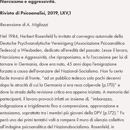
Narcisismo e aggressività.
Rivista di Psicoanalisi, 2019, LXV,1
Recensione di A. Migliozzi
Nel 1984, Herbert Rosenfeld fu invitato al convegno autunnale della
Deutsche Psychoanalytische Vereinigung (Associazione Psicoanalitica
Tedesca) a Wiesbaden, dedicato all’eredità del passato. Lesse il lavoro,
Narcisismo e Aggressività, che riproponiamo, e fu l’occasione per lui di
tornare in Germania, dove era nato, 45 anni dopo l’emigrazione
forzata a causa dell’avanzare del Nazional-Socialismo. Non fu certo
facile trovarsi di fronte, “ad un pubblico tedesco solo pochi decenni
dopo le atrocità di cui la Germania si era resa colpevole (p.170)” e
dove la strada della revisione critica era appena iniziata. A memoria dei
partecipanti, il lavoro provocò infatti un insieme di, “imbarazzo,
indignazione e irrigidimento fino a comprensione, approvazione e
entusiasmo, soprattutto tra i membri più giovani della DPV (p.172).” Fu
però uno dei primi tentativi volti a rompere il muro di silenzio collettivo
all’indagine psicoanalitica del Nazionalsocialismo. Rosenfeld, in