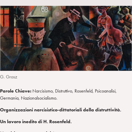
A
a
n
T
l
I
m
k
w
e
L
p
e
i
g
a
d
t
r
i
t
a
n
e
m
r
G. Grosz
Parole Chiave:
Narcisismo, Distruttivo, Rosenfeld, Psicoanalisi,
Germania, Nazionalsocialismo.
Organizzazioni narcisistico-dittatoriali della distruttività.
Un lavoro inedito di H. Rosenfeld.