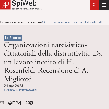
T
o
g
Home
Ricerca in Psicoanalisi
Organizzazioni narcisistico-dittatoriali della di
>
>
g
l
e
La Ricerca
n
Organizzazioni narcisistico-
a
dittatoriali della distruttività. Da
v
un lavoro inedito di H.
i
g
Rosenfeld. Recensione di A.
a
Migliozzi
t
i
24 apr 2023
o
RICERCA IN PSICOANALISI
n
E
S
L
X
F
T
Condividi:
M
t
i
/
B
e