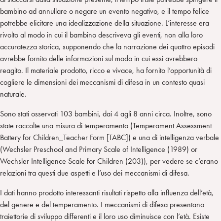
bambino ad annullare o negare un evento negativo, e il tempo felice
potrebbe elicitare una idealizzazione della situazione. L’interesse era
rivolto al modo in cui il bambino descriveva gli eventi, non alla loro
accuratezza storica, supponendo che la narrazione dei quattro episodi
avrebbe fornito delle informazioni sul modo in cui essi avrebbero
reagito. Il materiale prodotto, ricco e vivace, ha fornito l’opportunità di
cogliere le dimensioni dei meccanismi di difesa in un contesto quasi
naturale.
Sono stati osservati 103 bambini, dai 4 agli 8 anni circa. Inoltre, sono
state raccolte una misura di temperamento (Temperament Assessment
Battery for Children_Teacher Form [TABC]) e una di intelligenza verbale
(Wechsler Preschool and Primary Scale of Intelligence (1989) or
Wechsler Intelligence Scale for Children (203)), per vedere se c’erano
relazioni tra questi due aspetti e l’uso dei meccanismi di difesa.
I dati hanno prodotto interessanti risultati rispetto alla influenza dell’età,
del genere e del temperamento. I meccanismi di difesa presentano
traiettorie di sviluppo differenti e il loro uso diminuisce con l’età. Esiste