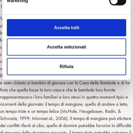
Marketing
d
1966/69
;
Fisher, Shaver & Camochan, 1990; Keil, 1989).
e
l
Tradizionalmente i meccanismi di difesa sono studiati all’interno della
c
situazione terapeutica dove il contesto è fornito dalla relazione tra il
Accetta tutti
o
bambino e il suo terapeuta. In tale situazione, all’interno del transfert il
n
bambino riproduce relazioni appartenenti alla sua esperienza. Per
s
condurre lo studio presentato nell’articolo, è stato sviluppato un metodo
Accetta selezionati
e
che permette di valutare i meccanismi di difesa sia attraverso il
n
comportamento che le espressioni verbali infantili. Nella ricerca è stato
Rifiuta
s
usato come setting il gioco della Casa delle Bambole in cui il bambino è
o
libero di immaginare situazioni differenti. Per evocare i contenuti emotivi
è stato chiesto ai bambini di giocare con la Casa delle Bambole e di far
finta che quella fosse la loro casa e che le bambole loro fornite
rappresentassero i loro familiari e loro stessi in quattro momenti tipici e
ricorrenti della giornata: il tempo di mangiare, quello di andare a letto,
un tempo triste e un tempo felice (McHale, Neugebauer, Radin, &
Schwartz, 1999; Minniset al., 2006). Il tempo di mangiare può elicitare
dei conflitti riferiti al cibo, quello di dormire potrebbe favorire la difficoltà
di staccarsi dalla situazione presente, il tempo triste potrebbe spingere il