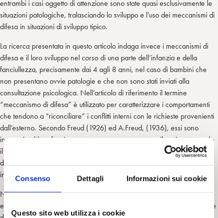
entrambi i casi oggetto di attenzione sono state quasi esclusivamente le
situazioni patologiche, tralasciando lo sviluppo e l’uso dei meccanismi di
difesa in situazioni di sviluppo tipico.
La ricerca presentata in questo articolo indaga invece i meccanismi di
difesa e il loro sviluppo nel corso di una parte dell’infanzia e della
fanciullezza, precisamente dai 4 agli 8 anni, nel caso di bambini che
non presentano ovvie patologie e che non sono stati inviati alla
consultazione psicologica. Nell’articolo di riferimento il termine
“meccanismo di difesa” è utilizzato per caratterizzare i comportamenti
che tendono a “riconciliare” i conflitti interni con le richieste provenienti
dall’esterno. Secondo Freud (1926) ed A.Freud, (1936), essi sono
inconsci nel loro funzionamento ma possono essere rilevati osservando
il comportamento verbale e motorio dell’individuo che è consapevole
della sua azione ma per il quale la ragione profonda dell’agire rimane
inconscia.
Consenso
Dettagli
Informazioni sui cookie
Nella letteratura moderna, Cramer (1991, 1996), sottolinea che non
esiste una tassonomia generale e condivisa delle difese cosa che rende
Questo sito web utilizza i cookie
difficile procedere alla loro analisi (Vaillant, 1992 a,b; Safyer & Hauser,