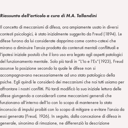
Riassunto dell’articolo a cura di M.A. Tallandini
Il concetto di meccanismi di difesa, ora ampiamente usato in diversi
contesti psicologici, è stato inizialmente suggerito da Freud (1894). Le
difese furono da lui considerate dapprima come contro-catexi che
mirano a diminuire l’ansia prodotta da contenuti mentali conflittuali e
l’ipotesi iniziale postulò che il loro uso era legato agli aspetti patologici
del funzionamento mentale. Solo più tardi in “L’Io e l’Es”(1923), Freud
assunse la posizione secondo la quale le difese non si
accompagnavano necessariamente ad uno stato patologico della
psiche. Egli quindi le considerò dei meccanismi che noi tutti usiamo per
affrontare i nostri conflitti. Più tardi modificò la sua iniziale lettura delle
difese giungendo a considerarli come meccanismi generali che
funzionano all’interno dell’Io con lo scopo di mantenere lo stato
inconscio di impulsi proibiti con lo scopo di mitigare o evitare l’ansia da
essi generata (Freud, 1926). In seguito, dalla concezione di difesa in
generale, sinonimo di rimozione, ne differenziò la descrizione