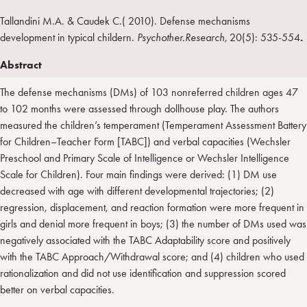
A
a
n
T
l
Tallandini M.A. & Caudek C.( 2010). Defense mechanisms
I
m
k
w
e
development in typical childern.
Psychother.Research,
20(5): 535-554
.
L
p
e
i
g
a
d
t
r
Abstract
i
t
a
The defense mechanisms (DMs) of 103 nonreferred children ages 47
n
e
m
to 102 months were assessed through dollhouse play. The authors
r
measured the children’s temperament (Temperament Assessment Battery
for Children–Teacher Form [TABC]) and verbal capacities (Wechsler
Preschool and Primary Scale of Intelligence or Wechsler Intelligence
Scale for Children). Four main findings were derived: (1) DM use
decreased with age with different developmental trajectories; (2)
regression, displacement, and reaction formation were more frequent in
girls and denial more frequent in boys; (3) the number of DMs used was
negatively associated with the TABC Adaptability score and positively
with the TABC Approach/Withdrawal score; and (4) children who used
rationalization and did not use identification and suppression scored
better on verbal capacities.