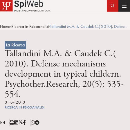
T
o
g
Home
Ricerca in Psicoanalisi
Tallandini M.A. & Caudek C.( 2010). Defense m
>
>
g
l
e
La Ricerca
n
Tallandini M.A. & Caudek C.(
a
2010). Defense mechanisms
v
development in typical childern.
i
g
Psychother.Research, 20(5): 535-
a
554.
t
i
3 nov 2013
o
RICERCA IN PSICOANALISI
n
E
S
L
X
F
T
Condividi:
M
t
i
/
B
e