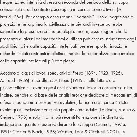
frequenza ed intensità diversa a seconda del periodo dello sviluppo
considerato e del contesto psicologico in cui essi sono attivati. (A.
Freud,1965). Per esempio essa ritenne “normale” l’uso di negazione e
proiezione nella prima fanciullezza che più tardi invece potrebbe
segnalare la presenza di una patologia. Inoltre, essa suggerì che la
presenza di alcuni dei meccanismi di difesa può essere influenzata dagli
stadi libidinali e dalle capacità intellettuali; per esempio la rimozione
richiede limitati contributi intellettuali mentre la razionalizzazione implica
delle capacità intellettuali più complesse.
Accanto ai classici lavori speculativi di Freud (1894, 1923, 1926),
A.Freud (1936) e Sandler & A.Freud (1985), nella letteratura
psicoanalitica si trovano quasi esclusivamente lavori a carattere clinico.
Inoltre, benché alla base delle analisi teoriche dedicate ai meccanismi di
difesa si ponga una prospettiva evolutiva, la ricerca empirica è stata
rivolta quasi esclusivamente alla popolazione adulta (Feldman, Araujo &
Steiner, 1996) e solo in anni più recenti l’attenzione si è diretta ad
indagare su quanto si osserva durante lo sviluppo (Cramer, 1997a,
1991; Cramer & Block, 1998; Wolmer, Laor & Cicchetti, 2001). In