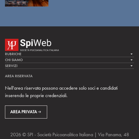
RUBRICHE
LA CURA
CHI SIAMO
LA SPI
SERVIZI
LA RICERCA
SPIPEDIA
TEAM DI SPIWEB
AREA RISERVATA
CULTURA E SOCIETÀ
CERCA UNO PSICOANALISTA
CONTATTI
Nell'area riservata possono accedere solo soci e candidati
MULTIMEDIA
ARCHIVIO STORICO
inserendo le proprie credenziali.
RIVISTE
AREA INTERNAZIONALE
CENTRI LOCALI DELLA SPI
PROSSIMI EVENTI
AREA PRIVATA
2026 © SPI - Società Psicoanalitica Italiana | Via Panama, 48