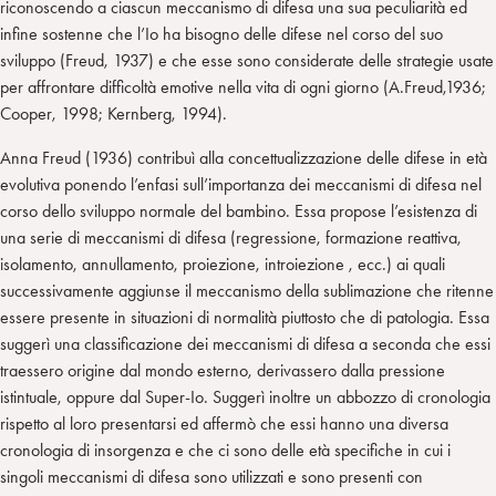
riconoscendo a ciascun meccanismo di difesa una sua peculiarità ed
infine sostenne che l’Io ha bisogno delle difese nel corso del suo
sviluppo (Freud, 1937) e che esse sono considerate delle strategie usate
per affrontare difficoltà emotive nella vita di ogni giorno (A.Freud,1936;
Cooper, 1998; Kernberg, 1994).
Anna Freud (1936) contribuì alla concettualizzazione delle difese in età
evolutiva ponendo l’enfasi sull’importanza dei meccanismi di difesa nel
corso dello sviluppo normale del bambino. Essa propose l’esistenza di
una serie di meccanismi di difesa (regressione, formazione reattiva,
isolamento, annullamento, proiezione, introiezione , ecc.) ai quali
successivamente aggiunse il meccanismo della sublimazione che ritenne
essere presente in situazioni di normalità piuttosto che di patologia. Essa
suggerì una classificazione dei meccanismi di difesa a seconda che essi
traessero origine dal mondo esterno, derivassero dalla pressione
istintuale, oppure dal Super-Io. Suggerì inoltre un abbozzo di cronologia
rispetto al loro presentarsi ed affermò che essi hanno una diversa
cronologia di insorgenza e che ci sono delle età specifiche in cui i
singoli meccanismi di difesa sono utilizzati e sono presenti con