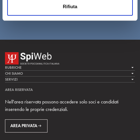
n
dell’efficacia terapeutica. D.
Rifiuta
s
Bruno
o
RUBRICHE
LA CURA
CHI SIAMO
LA SPI
SERVIZI
LA RICERCA
SPIPEDIA
TEAM DI SPIWEB
AREA RISERVATA
CULTURA E SOCIETÀ
CERCA UNO PSICOANALISTA
CONTATTI
Nell'area riservata possono accedere solo soci e candidati
MULTIMEDIA
ARCHIVIO STORICO
inserendo le proprie credenziali.
RIVISTE
AREA INTERNAZIONALE
CENTRI LOCALI DELLA SPI
PROSSIMI EVENTI
AREA PRIVATA