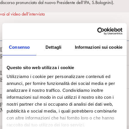
discorso pronunciato dal nuovo Presidente dell’IPA, S.Bolognini).
a
d
t
r
i
t
a
vai al video dell’intervista
n
e
m
r
RICERCA IN PSICOANALISI
Consenso
Dettagli
Informazioni sui cookie
Discorsi sui metodi e sulla psicoanalisi: una scuola estiva.
Report di G. Mattana e F. Palombi
Questo sito web utilizza i cookie
La Psicoanalisi alla prova dell’efficacia terapeutica. D.
Utilizziamo i cookie per personalizzare contenuti ed
Bruno
annunci, per fornire funzionalità dei social media e per
analizzare il nostro traffico. Condividiamo inoltre
L’intersoggettività incarnata: dalla neurobiologia delle
informazioni sul modo in cui utilizzi il nostro sito con i
prime relazioni alla clinica psicoanalitica. Anna Ferruta e
nostri partner che si occupano di analisi dei dati web,
Maurizio Stangalino
pubblicità e social media, i quali potrebbero combinarle
con altre informazioni che hai fornito loro o che hanno
raccolto dal tuo utilizzo dei loro servizi.