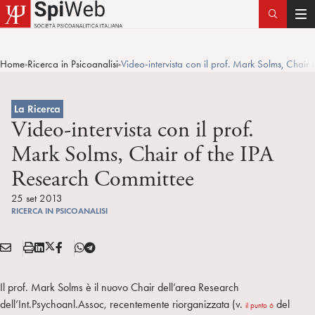
T
o
g
Home
Ricerca in Psicoanalisi
Video-intervista con il prof. Mark Solms, Chair
>
>
g
l
e
La Ricerca
n
Video-intervista con il prof.
a
Mark Solms, Chair of the IPA
v
Research Committee
i
g
25 set 2013
a
RICERCA IN PSICOANALISI
t
i
E
S
L
X
F
T
Condividi:
o
M
t
i
/
B
e
n
A
a
n
T
l
Il prof. Mark Solms è il nuovo Chair dell’area Research
I
m
k
w
e
dell’Int.Psychoanl.Assoc, recentemente riorganizzata (v.
del
il punto 6
L
p
e
i
g