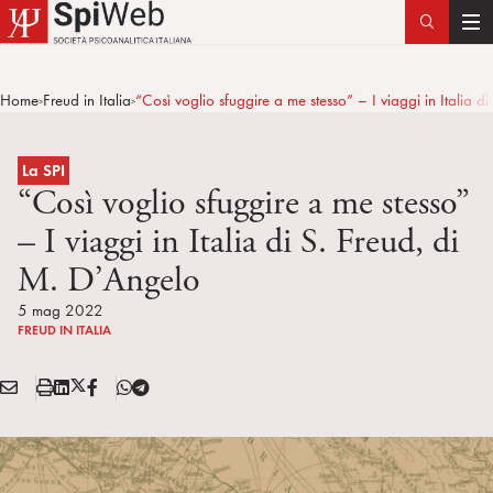
T
o
g
Home
Freud in Italia
“Così voglio sfuggire a me stesso” – I viaggi in Italia d
>
>
g
l
e
La SPI
n
“Così voglio sfuggire a me stesso”
a
– I viaggi in Italia di S. Freud, di
v
M. D’Angelo
i
g
5 mag 2022
a
FREUD IN ITALIA
t
i
E
S
L
X
F
T
Condividi:
o
M
t
i
/
B
e
n
A
a
n
T
l
I
m
k
w
e
L
p
e
i
g