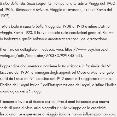
Il clou della vita
, Saxa
Loquuntur
, Pompei e la Gradiva, Viaggi dal 1902
al 1906,
Ricordare é rivivere
, Viaggio a Lavarone, Firenze Roma del
1907,
Tutto il bello é rimasto bello,
Viaggi dal 1908 al 1913 e infine
L’ultimo
viaggio,
Roma 1923. Il breve capitolo sulle conclusioni generali
Per me
la bellezza é quella italiana e mediterranea
conclude la trattazione.
(Per l’indice dettagliato in tedesco, vedi: https://www.psychosozial-
verlag.de/pdfs/leseprobe/9783837929843.pdf).
L’appendice documentaria contiene la trascrizione in facsimile del 6°
taccuino del 1907, le immagini degli appunti sul Mosè di Michelangelo,
scritti da Freud nel 9° taccuino del 1912 durante il soggiorno romano,
l’indice dei “sogni italiani” dell’Interpretazione dei sogni, e infine l’indice
cronologico dei 25 viaggi.
L’immenso lavoro di ricerca durato diversi anni introduce una nuova
serie di punti di vista sulla biografia e sullo sviluppo della creatività
freudiana. Le esperienze di viaggio italiane hanno influenzato non solo