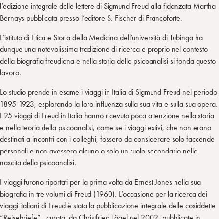
l’edizione integrale delle lettere di Sigmund Freud alla fidanzata Martha
Bernays pubblicata presso l’editore S. Fischer di Francoforte.
L’istituto di Etica e Storia della Medicina dell’università di Tubinga ha
dunque una notevolissima tradizione di ricerca e proprio nel contesto
della biografia freudiana e nella storia della psicoanalisi si fonda questo
lavoro.
Lo studio prende in esame i viaggi in Italia di Sigmund Freud nel periodo
1895-1923, esplorando la loro influenza sulla sua vita e sulla sua opera.
I 25 viaggi di Freud in Italia hanno ricevuto poca attenzione nella storia
e nella teoria della psicoanalisi, come se i viaggi estivi, che non erano
destinati a incontri con i colleghi, fossero da considerare solo faccende
personali e non avessero alcuno o solo un ruolo secondario nella
nascita della psicoanalisi.
I viaggi furono riportati per la prima volta da Ernest Jones nella sua
biografia in tre volumi di Freud (1960). L’occasione per la ricerca dei
viaggi italiani di Freud è stata la pubblicazione integrale delle cosiddette
“Reisebriefe”, curata da Christfried Tögel nel 2002, pubblicate in