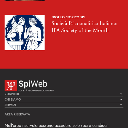
PROFILO STORICO SPI
Società Psicoanalitica Italiana:
IPA Society of the Month
RUBRICHE
LA CURA
CHI SIAMO
LA SPI
SERVIZI
LA RICERCA
SPIPEDIA
TEAM DI SPIWEB
AREA RISERVATA
CULTURA E SOCIETÀ
CERCA UNO PSICOANALISTA
CONTATTI
Nell'area riservata possono accedere solo soci e candidati