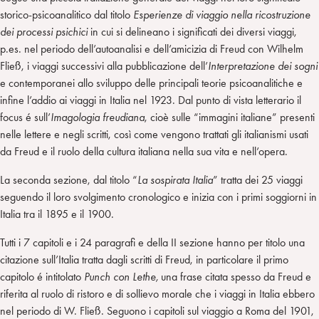
storico-psicoanalitico dal titolo
Esperienze di viaggio nella ricostruzione
dei processi psichici
in cui si delineano i significati dei diversi viaggi,
p.es. nel periodo dell’autoanalisi e dell’amicizia di Freud con Wilhelm
Fließ, i viaggi successivi alla pubblicazione dell’
Interpretazione dei sogni
e contemporanei allo sviluppo delle principali teorie psicoanalitiche e
infine l’addio ai viaggi in Italia nel 1923. Dal punto di vista letterario il
focus é sull’
Imagologia freudiana
, cioè sulle “immagini italiane” presenti
nelle lettere e negli scritti, così come vengono trattati gli italianismi usati
da Freud e il ruolo della cultura italiana nella sua vita e nell’opera.
La seconda sezione, dal titolo “
La sospirata Italia
” tratta dei 25 viaggi
seguendo il loro svolgimento cronologico e inizia con i primi soggiorni in
Italia tra il 1895 e il 1900.
Tutti i 7 capitoli e i 24 paragrafi e della II sezione hanno per titolo una
citazione sull’Italia tratta dagli scritti di Freud, in particolare il primo
capitolo é intitolato
Punch con Lethe,
una frase citata spesso da Freud e
riferita al ruolo di ristoro e di sollievo morale che i viaggi in Italia ebbero
nel periodo di W. Fließ. Seguono i capitoli sul viaggio a Roma del 1901,