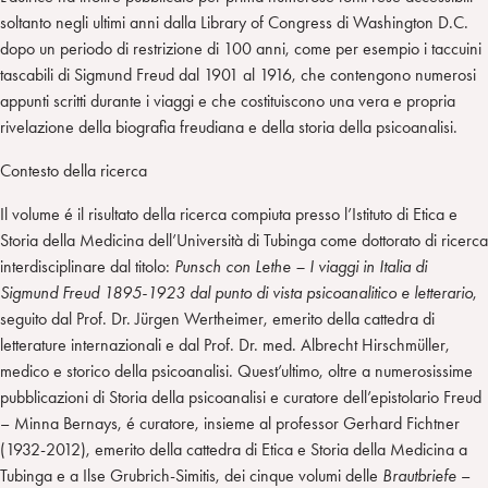
soltanto negli ultimi anni dalla Library of Congress di Washington D.C.
dopo un periodo di restrizione di 100 anni, come per esempio i taccuini
tascabili di Sigmund Freud dal 1901 al 1916, che contengono numerosi
appunti scritti durante i viaggi e che costituiscono una vera e propria
rivelazione della biografia freudiana e della storia della psicoanalisi.
Contesto della ricerca
Il volume é il risultato della ricerca compiuta presso l’Istituto di Etica e
Storia della Medicina dell’Università di Tubinga come dottorato di ricerca
interdisciplinare dal titolo:
Punsch con Lethe – I viaggi in Italia di
Sigmund Freud 1895-1923 dal punto di vista psicoanalitico e letterario
,
seguito dal Prof. Dr. Jürgen Wertheimer, emerito della cattedra di
letterature internazionali e dal Prof. Dr. med. Albrecht Hirschmüller,
medico e storico della psicoanalisi. Quest’ultimo, oltre a numerosissime
pubblicazioni di Storia della psicoanalisi e curatore dell’epistolario Freud
– Minna Bernays, é curatore, insieme al professor Gerhard Fichtner
(1932-2012), emerito della cattedra di Etica e Storia della Medicina a
Tubinga e a Ilse Grubrich-Simitis, dei cinque volumi delle
Brautbriefe
–