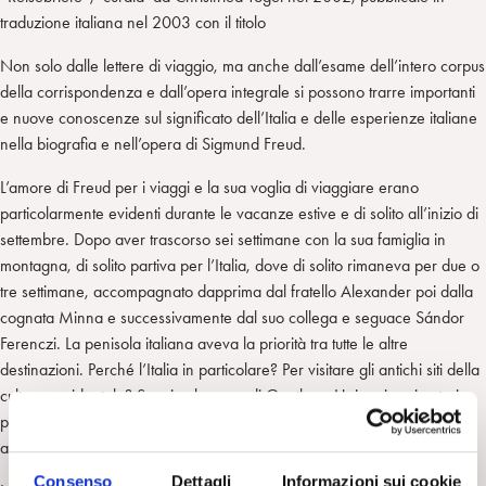
traduzione italiana nel 2003 con il titolo
Non solo dalle lettere di viaggio, ma anche dall’esame dell’intero corpus
della corrispondenza e dall’opera integrale si possono trarre importanti
e nuove conoscenze sul significato dell’Italia e delle esperienze italiane
nella biografia e nell’opera di Sigmund Freud.
L’amore di Freud per i viaggi e la sua voglia di viaggiare erano
particolarmente evidenti durante le vacanze estive e di solito all’inizio di
settembre. Dopo aver trascorso sei settimane con la sua famiglia in
montagna, di solito partiva per l’Italia, dove di solito rimaneva per due o
tre settimane, accompagnato dapprima dal fratello Alexander poi dalla
cognata Minna e successivamente dal suo collega e seguace Sándor
Ferenczi. La penisola italiana aveva la priorità tra tutte le altre
destinazioni. Perché l’Italia in particolare? Per visitare gli antichi siti della
cultura occidentale? Seguiva le orme di Goethe e Heine, i suoi autori
preferiti, o di altri intellettuali, artisti e altri esponenti della borghesia
accademica che avevano visitato l’Italia nel periodo del Grand Tour?
Consenso
Dettagli
Informazioni sui cookie