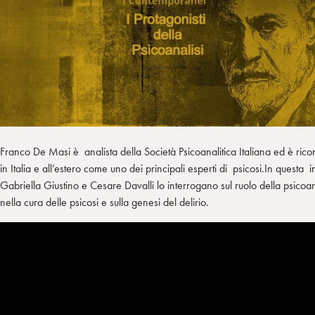
i
t
a
n
e
m
r
Franco De Masi è analista della Società Psicoanalitica Italiana ed è rico
in Italia e all’estero come uno dei principali esperti di psicosi.In questa i
Gabriella Giustino e Cesare Davalli lo interrogano sul ruolo della psicoan
nella cura delle psicosi e sulla genesi del delirio.