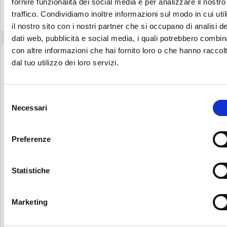
fornire funzionalità dei social media e per analizzare il nostro
traffico. Condividiamo inoltre informazioni sul modo in cui util
il nostro sito con i nostri partner che si occupano di analisi de
dati web, pubblicità e social media, i quali potrebbero combin
con altre informazioni che hai fornito loro o che hanno raccol
dal tuo utilizzo dei loro servizi.
S
Necessari
e
l
e
Preferenze
z
i
o
Statistiche
n
e
Marketing
d
e