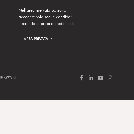
Nell'area riservata possono
accedere solo soci e candidati
inserendo le proprie credenziali.
AREA PRIVATA
 SUBM70N
F
L
Y
I
a
i
o
n
c
n
u
s
e
k
T
t
b
e
u
a
o
d
b
g
o
I
e
r