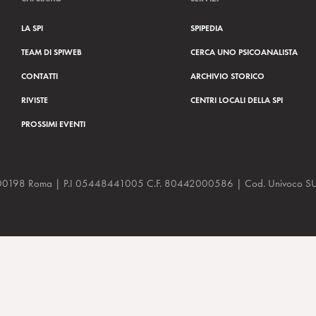
LA SPI
SPIPEDIA
TEAM DI SPIWEB
CERCA UNO PSICOANALISTA
CONTATTI
ARCHIVIO STORICO
RIVISTE
CENTRI LOCALI DELLA SPI
PROSSIMI EVENTI
a, 48 00198 Roma | P.I 05448441005 C.F. 80442000586 | Cod. Univoco