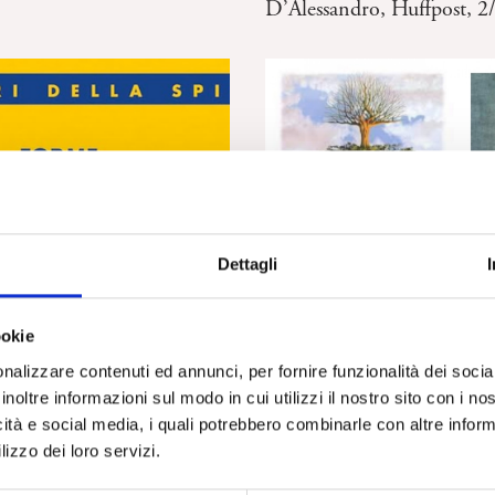
D’Alessandro, Huffpost, 
Dettagli
CPdR – “Le mie radici”: Le
Icaro” di S. A. Mitchell, c
sulla clinica del Narcisismo
arcisismo” di A.
ookie
 E. Molinari e R. Musella.
nalizzare contenuti ed annunci, per fornire funzionalità dei socia
i R. Valdrè
inoltre informazioni sul modo in cui utilizzi il nostro sito con i n
icità e social media, i quali potrebbero combinarle con altre inform
lizzo dei loro servizi.