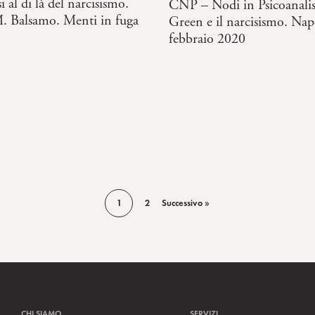
i al di là del narcisismo.
CNP – Nodi in Psicoanalis
M. Balsamo. Menti in fuga
Green e il narcisismo. Nap
febbraio 2020
1
2
Successivo »
CHI SIAMO
SERVIZI