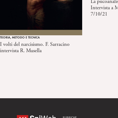
La psicoanalis
o
Intervista a 
7/10/21
TEORIA, METODO E TECNICA
I volti del narcisismo. F. Sarracino
intervista R. Musella
RUBRICHE