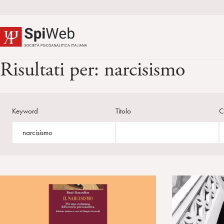
Risultati per:
narcisismo
Keyword
Titolo
C