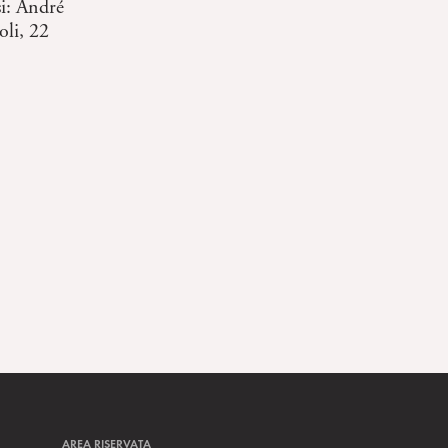
i: André
oli, 22
AREA RISERVATA