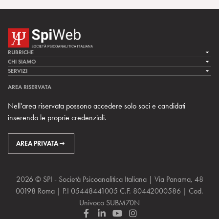
RUBRICHE
LA CURA
CHI SIAMO
LA SPI
SERVIZI
LA RICERCA
SPIPEDIA
TEAM DI SPIWEB
AREA RISERVATA
CULTURA E SOCIETÀ
CERCA UNO PSICOANALISTA
CONTATTI
Nell'area riservata possono accedere solo soci e candidati
MULTIMEDIA
ARCHIVIO STORICO
inserendo le proprie credenziali.
RIVISTE
AREA INTERNAZIONALE
CENTRI LOCALI DELLA SPI
PROSSIMI EVENTI
AREA PRIVATA
2026 © SPI - Società Psicoanalitica Italiana | Via Panama, 48
00198 Roma | P.I 05448441005 C.F. 80442000586 | Cod.
Univoco SUBM70N
F
L
Y
I