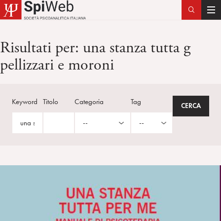
T
o
g
Risultati per:
una stanza tutta g
g
pellizzari e moroni
l
e
n
a
Keyword
Titolo
Categoria
Tag
v
i
g
a
t
i
o
n