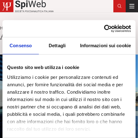
T
o
g
Home
Acting out
>
g
Acting out
l
Consenso
Dettagli
Informazioni sui cookie
e
n
a
Questo sito web utilizza i cookie
v
i
Utilizziamo i cookie per personalizzare contenuti ed
g
annunci, per fornire funzionalità dei social media e per
a
analizzare il nostro traffico. Condividiamo inoltre
t
informazioni sul modo in cui utilizzi il nostro sito con i
i
nostri partner che si occupano di analisi dei dati web,
o
pubblicità e social media, i quali potrebbero combinarle
n
con altre informazioni che hai fornito loro o che hanno
raccolto dal tuo utilizzo dei loro servizi.