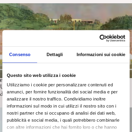
Consenso
Dettagli
Informazioni sui cookie
Questo sito web utilizza i cookie
ETÀ ADULTA
Utilizziamo i cookie per personalizzare contenuti ed
Un processo di simbolizzazione ‘in diretta’ di D. Scotto
annunci, per fornire funzionalità dei social media e per
di Fasano
analizzare il nostro traffico. Condividiamo inoltre
informazioni sul modo in cui utilizzi il nostro sito con i
nostri partner che si occupano di analisi dei dati web,
pubblicità e social media, i quali potrebbero combinarle
con altre informazioni che hai fornito loro o che hanno