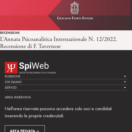
RECENSIONI
L’Annata Psicoanalitica Internazionale N. 12/2022.
Recensione di F. Tavernese
RUBRICHE
LA CURA
CHI SIAMO
LA SPI
SERVIZI
LA RICERCA
SPIPEDIA
TEAM DI SPIWEB
AREA RISERVATA
CULTURA E SOCIETÀ
CERCA UNO PSICOANALISTA
CONTATTI
Nell'area riservata possono accedere solo soci e candidati
MULTIMEDIA
ARCHIVIO STORICO
inserendo le proprie credenziali.
RIVISTE
AREA INTERNAZIONALE
CENTRI LOCALI DELLA SPI
PROSSIMI EVENTI
AREA PRIVATA