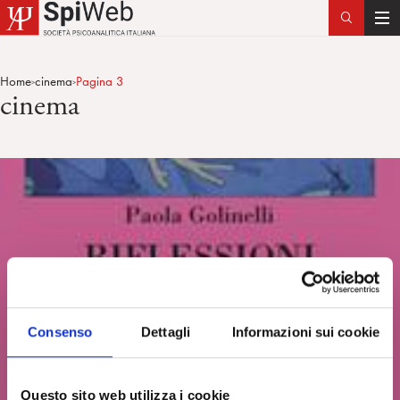
T
o
g
Home
cinema
Pagina 3
>
>
g
cinema
l
e
n
a
v
i
g
a
t
i
o
Consenso
Dettagli
Informazioni sui cookie
n
Questo sito web utilizza i cookie