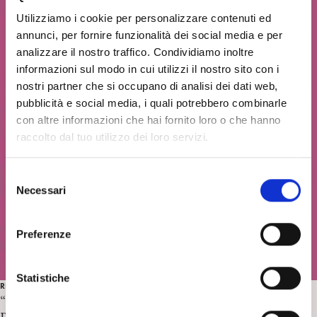
Utilizziamo i cookie per personalizzare contenuti ed
annunci, per fornire funzionalità dei social media e per
analizzare il nostro traffico. Condividiamo inoltre
informazioni sul modo in cui utilizzi il nostro sito con i
nostri partner che si occupano di analisi dei dati web,
pubblicità e social media, i quali potrebbero combinarle
con altre informazioni che hai fornito loro o che hanno
raccolto dal tuo utilizzo dei loro servizi.
S
Necessari
e
l
e
Preferenze
z
i
o
Statistiche
RECENSIONI
n
“Riflessioni psicoanalitiche su scrittura, cinema e arte” di
e