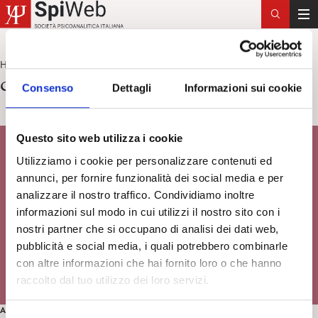
T
o
g
Home
controriforma
>
g
controriforma
Consenso
Dettagli
Informazioni sui cookie
l
e
n
Questo sito web utilizza i cookie
a
v
Utilizziamo i cookie per personalizzare contenuti ed
i
annunci, per fornire funzionalità dei social media e per
g
analizzare il nostro traffico. Condividiamo inoltre
a
informazioni sul modo in cui utilizzi il nostro sito con i
t
nostri partner che si occupano di analisi dei dati web,
i
pubblicità e social media, i quali potrebbero combinarle
o
con altre informazioni che hai fornito loro o che hanno
n
raccolto dal tuo utilizzo dei loro servizi.
ARTE