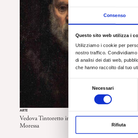
Consenso
Questo sito web utilizza i c
Utilizziamo i cookie per perso
nostro traffico. Condividiamo 
di analisi dei dati web, pubbl
che hanno raccolto dal tuo uti
S
Necessari
e
l
e
ARTE
z
Vedova Tintoretto in dialogo. Recensione di P.
i
Moressa
Rifiuta
o
n