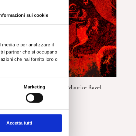
Informazioni sui cookie
l media e per analizzare il
ostri partner che si occupano
azioni che hai fornito loro o
ARTE
L’Enfant et les sortilèges. Di Maurice Ravel.
Marketing
Recensione di F. Munari
Accetta tutti