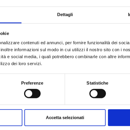
Dettagli
ookie
nalizzare contenuti ed annunci, per fornire funzionalità dei socia
inoltre informazioni sul modo in cui utilizzi il nostro sito con i n
icità e social media, i quali potrebbero combinarle con altre inform
lizzo dei loro servizi.
Preferenze
Statistiche
ARTE
Giovanni Fattori – Una rivoluzione in pittura.
Accetta selezionati
Recensione di P. Moressa