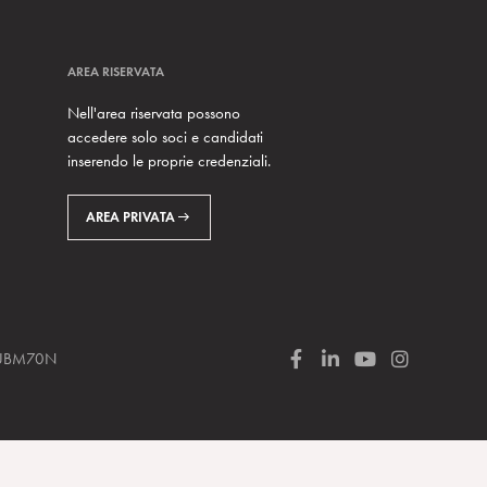
AREA RISERVATA
Nell'area riservata possono
accedere solo soci e candidati
inserendo le proprie credenziali.
AREA PRIVATA
 SUBM70N
F
L
Y
I
a
i
o
n
c
n
u
s
e
k
T
t