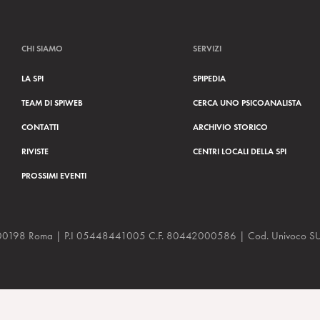
CHI SIAMO
SERVIZI
LA SPI
SPIPEDIA
TEAM DI SPIWEB
CERCA UNO PSICOANALISTA
CONTATTI
ARCHIVIO STORICO
RIVISTE
CENTRI LOCALI DELLA SPI
PROSSIMI EVENTI
a, 48 00198 Roma | P.I 05448441005 C.F. 80442000586 | Cod. Univoco