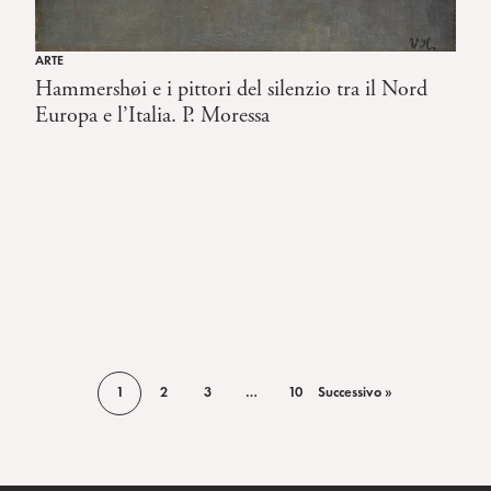
ARTE
Hammershøi e i pittori del silenzio tra il Nord
Europa e l’Italia. P. Moressa
1
2
3
…
10
Successivo »