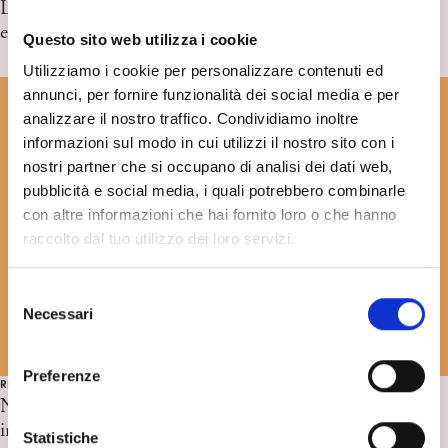
La attuale emergente sintesi in biologia tra la teoria
evoluzionistica e teoria dello sviluppo. T. Giacolini
Questo sito web utilizza i cookie
Utilizziamo i cookie per personalizzare contenuti ed
annunci, per fornire funzionalità dei social media e per
analizzare il nostro traffico. Condividiamo inoltre
informazioni sul modo in cui utilizzi il nostro sito con i
nostri partner che si occupano di analisi dei dati web,
pubblicità e social media, i quali potrebbero combinarle
con altre informazioni che hai fornito loro o che hanno
raccolto dal tuo utilizzo dei loro servizi.
S
Necessari
e
l
e
Preferenze
RICERCA IN PSICOANALISI
z
Nuove evidenze neuroscientifiche sulla trasmissione
i
intergenerazionale del trauma. C. Pirrongelli
o
Statistiche