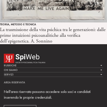
TEORIA, METODO E TECNICA
La trasmissione della vita psichica tra le generazioni: dalle
prime intuizioni psicoanalitiche alla verifica
dell’epigenetica. A. Sonnino
RUBRICHE
LA CURA
CHI SIAMO
LA SPI
SERVIZI
LA RICERCA
SPIPEDIA
TEAM DI SPIWEB
AREA RISERVATA
CULTURA E SOCIETÀ
CERCA UNO PSICOANALISTA
CONTATTI
Nell'area riservata possono accedere solo soci e candidati
MULTIMEDIA
ARCHIVIO STORICO
inserendo le proprie credenziali.
RIVISTE
AREA INTERNAZIONALE
CENTRI LOCALI DELLA SPI
PROSSIMI EVENTI