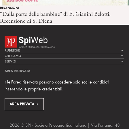
RECENSIONI
“Dalla parte delle bambine” di E. Gianini Belotti.
Recensione di S. Diena
RUBRICHE
LA CURA
CHI SIAMO
LA SPI
SERVIZI
LA RICERCA
SPIPEDIA
TEAM DI SPIWEB
AREA RISERVATA
CULTURA E SOCIETÀ
CERCA UNO PSICOANALISTA
CONTATTI
Nell'area riservata possono accedere solo soci e candidati
MULTIMEDIA
ARCHIVIO STORICO
inserendo le proprie credenziali.
RIVISTE
AREA INTERNAZIONALE
CENTRI LOCALI DELLA SPI
PROSSIMI EVENTI
AREA PRIVATA
2026 © SPI - Società Psicoanalitica Italiana | Via Panama, 48