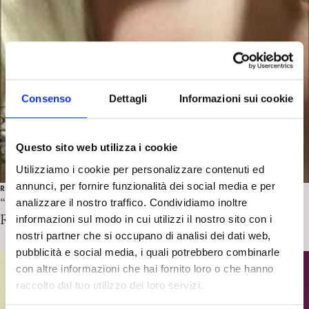
Consenso
Dettagli
Informazioni sui cookie
Questo sito web utilizza i cookie
Utilizziamo i cookie per personalizzare contenuti ed
annunci, per fornire funzionalità dei social media e per
RECENSIONI
“God save the queer”, “Ave Mary” di M. Murgia.
analizzare il nostro traffico. Condividiamo inoltre
Recensione di S. Pazzaglia
informazioni sul modo in cui utilizzi il nostro sito con i
nostri partner che si occupano di analisi dei dati web,
pubblicità e social media, i quali potrebbero combinarle
con altre informazioni che hai fornito loro o che hanno
raccolto dal tuo utilizzo dei loro servizi.