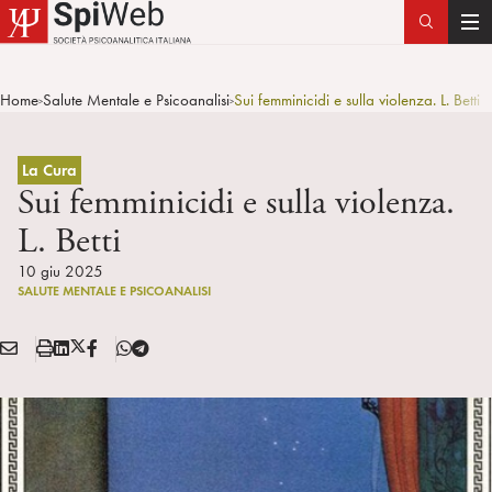
T
o
g
Home
Salute Mentale e Psicoanalisi
Sui femminicidi e sulla violenza. L. Betti
>
>
g
l
e
La Cura
n
Sui femminicidi e sulla violenza.
a
L. Betti
v
i
10 giu 2025
SALUTE MENTALE E PSICOANALISI
g
a
E
S
L
X
F
T
t
Condividi:
M
t
i
/
B
e
i
A
a
n
T
l
o
I
m
k
w
e
n
L
p
e
i
g
a
d
t
r