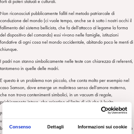
forti di poteri statuali e culturali.
Non riconosciuti pubblicamente falliti nel metodo patriarcale di
conduzione del mondo (ci vuole tempo, anche se è sotto i nostri occhi il
fallimento del sistema bellicista, che fa dell’attacco al legame la forma
del dispositivo del comando) essi vivono nelle famiglie, istituzioni
fondative di ogni cosa nel mondo occidentale, abitando poco le menti di
chiunque.
I padri non stanno simbolicamente nelle teste con chiarezza di referenti,
tantomeno in quelle delle madri.
E questo è un problema non piccolo, che conta molto per esempio nel
caso Samson, dove emerge un malinteso senso dell’amore materno,
che non trova contenimenti simbolici, in un vacuum di regole,
psichicamente intese, che orientino al limite di ciò che è lecito.
Perché è scomodo, forse impossibile per le donne e per gli uomini
vivere con una metà di sé impotente, mutilata la parte che nella
Consenso
Dettagli
Informazioni sui cookie
bisessualità costitutiva freudiana era diretta alla presenza, nel medesimo