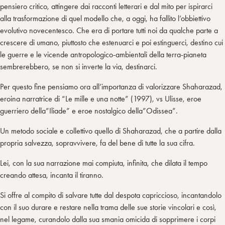
pensiero critico, attingere dai racconti letterari e dal mito per ispirarci
alla trasformazione di quel modello che, a oggi, ha fallito l’obbiettivo
evolutivo novecentesco. Che era di portare tutti noi da qualche parte a
crescere di umano, piuttosto che estenuarci e poi estinguerci, destino cui
le guerre e le vicende antropologico-ambientali della terra-pianeta
sembrerebbero, se non si inverte la via, destinarci.
Per questo fine pensiamo ora all’importanza di valorizzare Shaharazad,
eroina narratrice di “Le mille e una notte” (1997), vs Ulisse, eroe
guerriero della”Iliade” e eroe nostalgico della”Odissea”.
Un metodo sociale e collettivo quello di Shaharazad, che a partire dalla
propria salvezza, sopravvivere, fa del bene di tutte la sua cifra.
Lei, con la sua narrazione mai compiuta, infinita, che dilata il tempo
creando attesa, incanta il tiranno.
Si offre al compito di salvare tutte dal despota capriccioso, incantandolo
con il suo durare e restare nella trama delle sue storie vincolari e così,
nel legame, curandolo dalla sua smania omicida di sopprimere i corpi