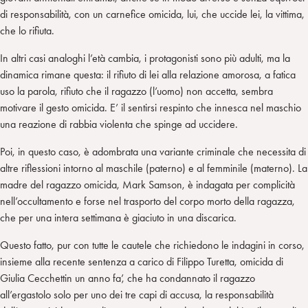
di responsabilità, con un carnefice omicida, lui, che uccide lei, la vittima,
che lo rifiuta.
In altri casi analoghi l’età cambia, i protagonisti sono più adulti, ma la
dinamica rimane questa: il rifiuto di lei alla relazione amorosa, a fatica
uso la parola, rifiuto che il ragazzo (l’uomo) non accetta, sembra
motivare il gesto omicida. E’ il sentirsi respinto che innesca nel maschio
una reazione di rabbia violenta che spinge ad uccidere.
Poi, in questo caso, è adombrata una variante criminale che necessita di
altre riflessioni intorno al maschile (paterno) e al femminile (materno). La
madre del ragazzo omicida, Mark Samson, è indagata per complicità
nell’occultamento e forse nel trasporto del corpo morto della ragazza,
che per una intera settimana è giaciuto in una discarica.
Questo fatto, pur con tutte le cautele che richiedono le indagini in corso,
insieme alla recente sentenza a carico di Filippo Turetta, omicida di
Giulia Cecchettin un anno fa’, che ha condannato il ragazzo
all’ergastolo solo per uno dei tre capi di accusa, la responsabilità