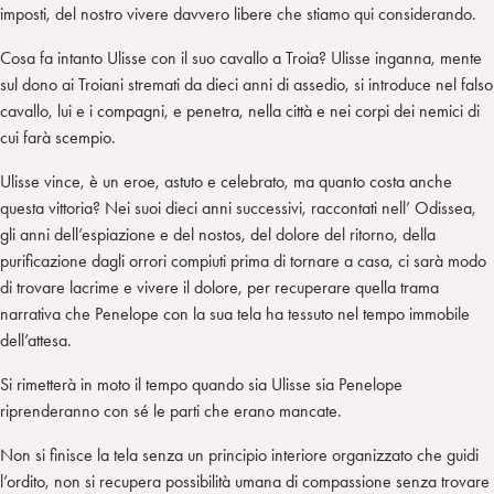
imposti, del nostro vivere davvero libere che stiamo qui considerando.
Cosa fa intanto Ulisse con il suo cavallo a Troia? Ulisse inganna, mente
sul dono ai Troiani stremati da dieci anni di assedio, si introduce nel falso
cavallo, lui e i compagni, e penetra, nella città e nei corpi dei nemici di
cui farà scempio.
Ulisse vince, è un eroe, astuto e celebrato, ma quanto costa anche
questa vittoria? Nei suoi dieci anni successivi, raccontati nell’ Odissea,
gli anni dell’espiazione e del nostos, del dolore del ritorno, della
purificazione dagli orrori compiuti prima di tornare a casa, ci sarà modo
di trovare lacrime e vivere il dolore, per recuperare quella trama
narrativa che Penelope con la sua tela ha tessuto nel tempo immobile
dell’attesa.
Si rimetterà in moto il tempo quando sia Ulisse sia Penelope
riprenderanno con sé le parti che erano mancate.
Non si finisce la tela senza un principio interiore organizzato che guidi
l’ordito, non si recupera possibilità umana di compassione senza trovare