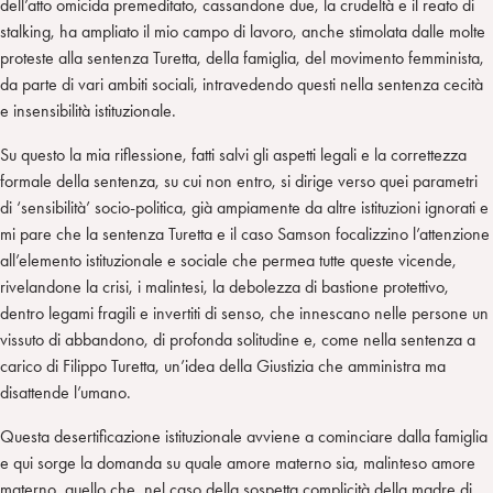
dell’atto omicida premeditato, cassandone due, la crudeltà e il reato di
stalking, ha ampliato il mio campo di lavoro, anche stimolata dalle molte
proteste alla sentenza Turetta, della famiglia, del movimento femminista,
da parte di vari ambiti sociali, intravedendo questi nella sentenza cecità
e insensibilità istituzionale.
Su questo la mia riflessione, fatti salvi gli aspetti legali e la correttezza
formale della sentenza, su cui non entro, si dirige verso quei parametri
di ‘sensibilità’ socio-politica, già ampiamente da altre istituzioni ignorati e
mi pare che la sentenza Turetta e il caso Samson focalizzino l’attenzione
all’elemento istituzionale e sociale che permea tutte queste vicende,
rivelandone la crisi, i malintesi, la debolezza di bastione protettivo,
dentro legami fragili e invertiti di senso, che innescano nelle persone un
vissuto di abbandono, di profonda solitudine e, come nella sentenza a
carico di Filippo Turetta, un’idea della Giustizia che amministra ma
disattende l’umano.
Questa desertificazione istituzionale avviene a cominciare dalla famiglia
e qui sorge la domanda su quale amore materno sia, malinteso amore
materno, quello che, nel caso della sospetta complicità della madre di