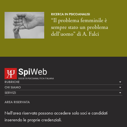
RICERCA IN PSICOANALISI
“Il problema femminile è
sempre stato un problema
dell’uomo” di A. Falci
RUBRICHE
LA CURA
CHI SIAMO
LA SPI
SERVIZI
LA RICERCA
SPIPEDIA
TEAM DI SPIWEB
AREA RISERVATA
CULTURA E SOCIETÀ
CERCA UNO PSICOANALISTA
CONTATTI
Nell'area riservata possono accedere solo soci e candidati
MULTIMEDIA
ARCHIVIO STORICO
inserendo le proprie credenziali.
RIVISTE
AREA INTERNAZIONALE
CENTRI LOCALI DELLA SPI