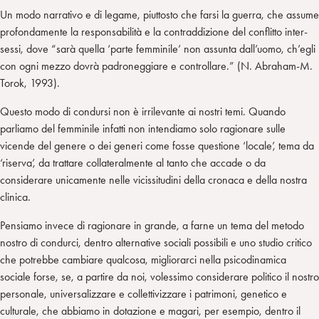
Un modo narrativo e di legame, piuttosto che farsi la guerra, che assume
profondamente la responsabilità e la contraddizione del conflitto inter-
sessi, dove “sarà quella ‘parte femminile’ non assunta dall’uomo, ch’egli
con ogni mezzo dovrà padroneggiare e controllare.” (N. Abraham-M.
Torok, 1993).
Questo modo di condursi non è irrilevante ai nostri temi. Quando
parliamo del femminile infatti non intendiamo solo ragionare sulle
vicende del genere o dei generi come fosse questione ‘locale’, tema da
‘riserva’, da trattare collateralmente al tanto che accade o da
considerare unicamente nelle vicissitudini della cronaca e della nostra
clinica.
Pensiamo invece di ragionare in grande, a farne un tema del metodo
nostro di condurci, dentro alternative sociali possibili e uno studio critico
che potrebbe cambiare qualcosa, migliorarci nella psicodinamica
sociale forse, se, a partire da noi, volessimo considerare politico il nostro
personale, universalizzare e collettivizzare i patrimoni, genetico e
culturale, che abbiamo in dotazione e magari, per esempio, dentro il