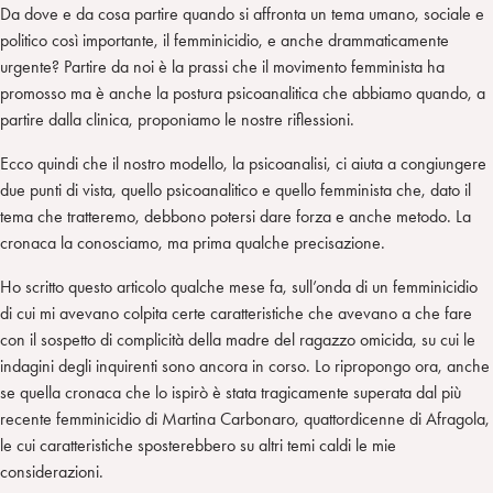
Da dove e da cosa partire quando si affronta un tema umano, sociale e
politico così importante, il femminicidio, e anche drammaticamente
urgente? Partire da noi è la prassi che il movimento femminista ha
promosso ma è anche la postura psicoanalitica che abbiamo quando, a
partire dalla clinica, proponiamo le nostre riflessioni.
Ecco quindi che il nostro modello, la psicoanalisi, ci aiuta a congiungere
due punti di vista, quello psicoanalitico e quello femminista che, dato il
tema che tratteremo, debbono potersi dare forza e anche metodo. La
cronaca la conosciamo, ma prima qualche precisazione.
Ho scritto questo articolo qualche mese fa, sull’onda di un femminicidio
di cui mi avevano colpita certe caratteristiche che avevano a che fare
con il sospetto di complicità della madre del ragazzo omicida, su cui le
indagini degli inquirenti sono ancora in corso. Lo ripropongo ora, anche
se quella cronaca che lo ispirò è stata tragicamente superata dal più
recente femminicidio di Martina Carbonaro, quattordicenne di Afragola,
le cui caratteristiche sposterebbero su altri temi caldi le mie
considerazioni.