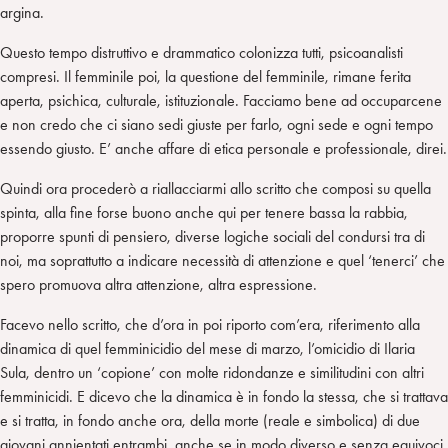
argina.
Questo tempo distruttivo e drammatico colonizza tutti, psicoanalisti
compresi. Il femminile poi, la questione del femminile, rimane ferita
aperta, psichica, culturale, istituzionale. Facciamo bene ad occuparcene
e non credo che ci siano sedi giuste per farlo, ogni sede e ogni tempo
essendo giusto. E’ anche affare di etica personale e professionale, direi.
Quindi ora procederò a riallacciarmi allo scritto che composi su quella
spinta, alla fine forse buono anche qui per tenere bassa la rabbia,
proporre spunti di pensiero, diverse logiche sociali del condursi tra di
noi, ma soprattutto a indicare necessità di attenzione e quel ‘tenerci’ che
spero promuova altra attenzione, altra espressione.
Facevo nello scritto, che d’ora in poi riporto com’era, riferimento alla
dinamica di quel femminicidio del mese di marzo, l’omicidio di Ilaria
Sula, dentro un ‘copione’ con molte ridondanze e similitudini con altri
femminicidi. E dicevo che la dinamica è in fondo la stessa, che si trattava
e si tratta, in fondo anche ora, della morte (reale e simbolica) di due
giovani annientati entrambi, anche se in modo diverso e senza equivoci