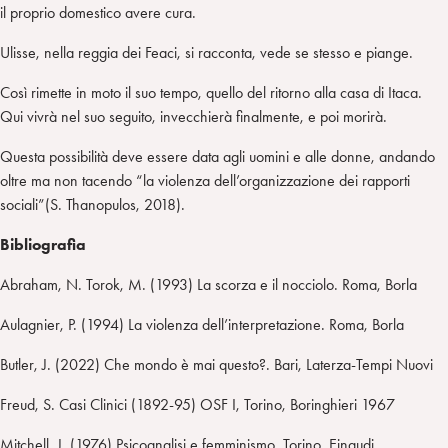
il proprio domestico avere cura.
Ulisse, nella reggia dei Feaci, si racconta, vede se stesso e piange.
Così rimette in moto il suo tempo, quello del ritorno alla casa di Itaca.
Qui vivrà nel suo seguito, invecchierà finalmente, e poi morirà.
Questa possibilità deve essere data agli uomini e alle donne, andando
oltre ma non tacendo “la violenza dell’organizzazione dei rapporti
sociali”(S. Thanopulos, 2018).
Bibliografia
Abraham, N. Torok, M. (1993) La scorza e il nocciolo. Roma, Borla
Aulagnier, P. (1994) La violenza dell’interpretazione. Roma, Borla
Butler, J. (2022) Che mondo è mai questo?. Bari, Laterza-Tempi Nuovi
Freud, S. Casi Clinici (1892-95) OSF I, Torino, Boringhieri 1967
Mitchell, J. (1976) Psicoanalisi e femminismo. Torino, Einaudi