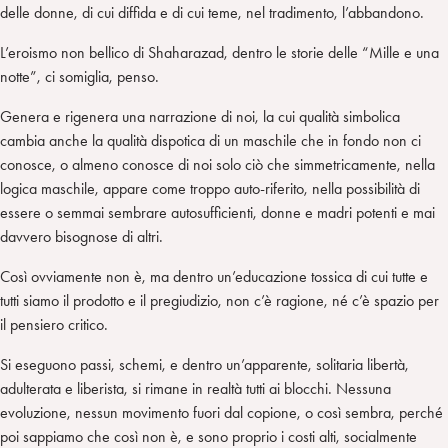
delle donne, di cui diffida e di cui teme, nel tradimento, l’abbandono.
L’eroismo non bellico di Shaharazad, dentro le storie delle “Mille e una
notte”, ci somiglia, penso.
Genera e rigenera una narrazione di noi, la cui qualità simbolica
cambia anche la qualità dispotica di un maschile che in fondo non ci
conosce, o almeno conosce di noi solo ciò che simmetricamente, nella
logica maschile, appare come troppo auto-riferito, nella possibilità di
essere o semmai sembrare autosufficienti, donne e madri potenti e mai
davvero bisognose di altri.
Così ovviamente non è, ma dentro un’educazione tossica di cui tutte e
tutti siamo il prodotto e il pregiudizio, non c’è ragione, né c’è spazio per
il pensiero critico.
Si eseguono passi, schemi, e dentro un’apparente, solitaria libertà,
adulterata e liberista, si rimane in realtà tutti ai blocchi. Nessuna
evoluzione, nessun movimento fuori dal copione, o così sembra, perché
poi sappiamo che così non è, e sono proprio i costi alti, socialmente