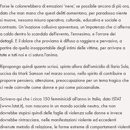
Forse le colorerebbero di emozioni ‘nere’, se possibile ancora di più ora,
dato che man mano che questi delitti aumentano, per paradosso niente
si muove, nessuna misura operativa, culturale, educativa e sociale a
contrasto. Un’inazione collusiva spaventosa, un’impotenza che ci afferra
a caldo dentro lo scandalo dell’evento, l’ennesimo, e l’orrore dei
dettagli. E il dolore che proviamo è diffuso a raggiera e pervasivo, a
partire da quello insopportabile degli intimi delle vittime, per arrivare a
tutte e tutti noi e ci satura l’anima.
Ripropongo quindi quanto scrissi, spinta allora dall’omicidio di Ilaria Sula,
uccisa da Mark Samson nel marzo scorso, nello spirito di contribuire a
proporre pensiero, attenzione, preoccupazione per un tema tragico che
ci vede coinvolte come donne e poi come psicoanaliste.
Scrivevo qui che i circa 150 femminicidi all’anno in Italia, dato ISTAT
(www.Istat.it), non nascono in un mondo sociale neutro, che non
dovrebbe stupirsi quindi delle faglie di violenza sulle donne e invece
dovrebbe rintracciare, nelle manifestazioni violente ed eccedenti
divenute metodo di relazione, le forme estreme di comportamenti violenti