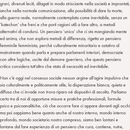
gravi, divenuti leciti, dilagati in modo strisciante nella società e improntati,
anche nella normale comunicazione, alla possibilità di dare la morte,
alla guerra reale, normalmente contemplata come inevitabile, senza un
‘katechon’ che freni e che porti ragioni utili a fare altro, a metodi
alternativi di condursi. Un pensiero ‘unico’ che ci sta mangiando mente
ed anima, che non esplora metodi di differenza, rigetta un pensiero
femminile femminista, perché culturalmente minoritario e ostativo al
mainstream quando parla e prepara parlamenti interiori, democrazie
con altre logiche, uscite dal demone guerriero, che questo pensiero
critico considera tutt’altro che stato di necessità ed inevitabile.
Non c’è oggi nel consesso sociale nessun argine all’agire impulsivo che
sia culturalmente e politicamente utile, la disperazione bianca, quieta e
diffusa che ci invade non trova riparo né dispositivi di ascolto. Parliamo
certo tra di noi di opportune misure e pratiche professionali, formule
psico e psicoanalitiche, ciò che occorre fare ci appare davanti agli occhi
ma poi sappiamo bene quanto anche al nostro interno, mondo interno
profondo, mondo societario nostro compreso, siamo ben lontani e
lontane dal fare esperienza di un pensiero che cura, contiene, nutre,