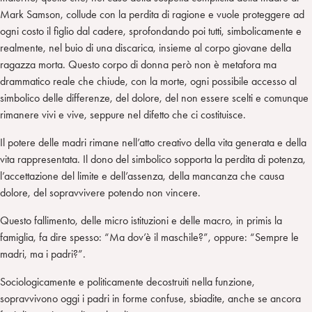
Mark Samson, collude con la perdita di ragione e vuole proteggere ad
ogni costo il figlio dal cadere, sprofondando poi tutti, simbolicamente e
realmente, nel buio di una discarica, insieme al corpo giovane della
ragazza morta. Questo corpo di donna però non è metafora ma
drammatico reale che chiude, con la morte, ogni possibile accesso al
simbolico delle differenze, del dolore, del non essere scelti e comunque
rimanere vivi e vive, seppure nel difetto che ci costituisce.
Il potere delle madri rimane nell’atto creativo della vita generata e della
vita rappresentata. Il dono del simbolico sopporta la perdita di potenza,
l’accettazione del limite e dell’assenza, della mancanza che causa
dolore, del sopravvivere potendo non vincere.
Questo fallimento, delle micro istituzioni e delle macro, in primis la
famiglia, fa dire spesso: “Ma dov’è il maschile?”, oppure: “Sempre le
madri, ma i padri?”.
Sociologicamente e politicamente decostruiti nella funzione,
sopravvivono oggi i padri in forme confuse, sbiadite, anche se ancora