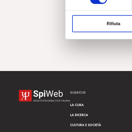
e
z
i
Rifiuta
o
n
e
d
e
l
c
o
n
s
RUBRICHE
e
n
LA CURA
s
LA RICERCA
o
CULTURA E SOCIETÀ