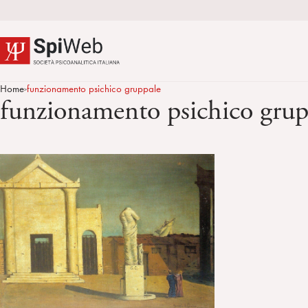
Home
funzionamento psichico gruppale
>
funzionamento psichico grup