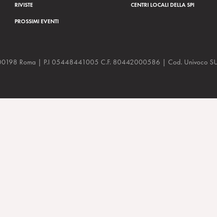
RIVISTE
CENTRI LOCALI DELLA SPI
PROSSIMI EVENTI
a, 48 00198 Roma | P.I 05448441005 C.F. 80442000586 | Cod. Univoco