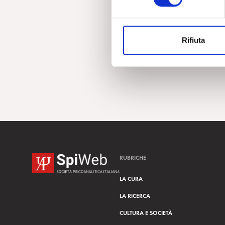
e
z
i
Rifiuta
o
n
e
d
e
l
c
o
n
s
RUBRICHE
e
n
LA CURA
s
LA RICERCA
o
CULTURA E SOCIETÀ