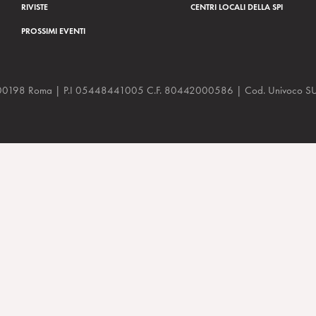
RIVISTE
CENTRI LOCALI DELLA SPI
PROSSIMI EVENTI
a, 48 00198 Roma | P.I 05448441005 C.F. 80442000586 | Cod. Univoco