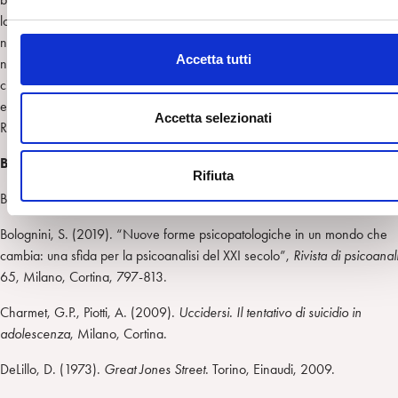
e
loro conversazione non si sente, sostituita dalla musica. Una scena simile
l
nel film “Sussuri e grida
” (1972)
e a proposito di essa, Petrella scrive: 
c
Accetta tutti
non si rappresentano qui affetti e contatti che vanno al di là della parola 
o
ciò che può dire?” (Petrella, 2018, pag. 188). In queste scene, la musica
n
esprime l’irriducibilità degli affetti al dialogo. Potremmo dire che lo sguar
s
Accetta selezionati
Redford fa lo stesso.
e
n
Bibliografia
Rifiuta
s
Bion, W. R. (1962).
Apprendere dall
’
esperienza
, Roma, Armando, 199
o
Bolognini, S. (2019). “Nuove forme psicopatologiche in un mondo che
cambia: una sfida per la psicoanalisi del XXI secolo”,
Rivista di psicoanali
65, Milano, Cortina, 797-813.
Charmet, G.P., Piotti, A. (2009).
Uccidersi. Il tentativo di suicidio in
adolescenza
, Milano, Cortina.
DeLillo, D. (1973).
Great Jones Street
. Torino, Einaudi, 2009.