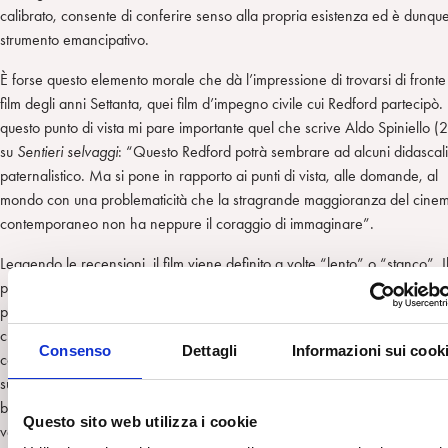
calibrato, consente di conferire senso alla propria esistenza ed è dunqu
strumento emancipativo.
È forse questo elemento morale che dà l’impressione di trovarsi di fronte
film degli anni Settanta, quei film d’impegno civile cui Redford partecipò.
questo punto di vista mi pare importante quel che scrive Aldo Spiniello (
su
Sentieri selvaggi
: “Questo Redford potrà sembrare ad alcuni didascali
paternalistico. Ma si pone in rapporto ai punti di vista, alle domande, al
mondo con una problematicità che la stragrande maggioranza del cine
contemporaneo non ha neppure il coraggio di immaginare”.
Leggendo le recensioni, il film viene definito a volte “lento” o “stanco”. I
parere è che la lentezza del film di Redford sia necessaria alla definizio
psicologica dei personaggi e a una visione riflessiva da parte dello spett
che è invitato a pensare quel che vede e che succede. Nei film e nelle s
Consenso
Dettagli
Informazioni sui cook
contemporanei spesso, per esigenze di produzione, gli accadimenti si
susseguono senza sosta, come se costituissero una precipitazione di ele
beta, nel lessico bioniano, esperienze emotive non pensate, che lo spett
Questo sito web utilizza i cookie
vede senza riuscire a mettere in una forma simbolica. Nella società attua