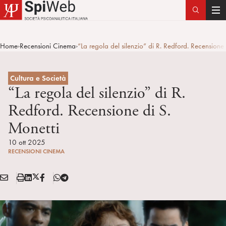
T
o
g
Home
Recensioni Cinema
“La regola del silenzio” di R. Redford. Recensione 
>
>
g
l
e
Cultura e Società
n
“La regola del silenzio” di R.
a
Redford. Recensione di S.
v
Monetti
i
g
10 ott 2025
a
RECENSIONI CINEMA
t
i
E
S
L
X
F
T
Condividi:
o
M
t
i
/
B
e
n
A
a
n
T
l
I
m
k
w
e
L
p
e
i
g