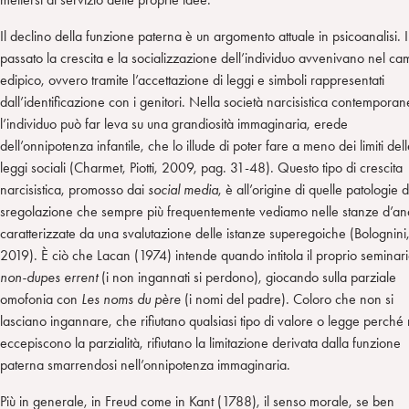
Il declino della funzione paterna è un argomento attuale in psicoanalisi. 
passato la crescita e la socializzazione dell’individuo avvenivano nel c
edipico, ovvero tramite l’accettazione di leggi e simboli rappresentati
dall’identificazione con i genitori. Nella società narcisistica contempora
l’individuo può far leva su una grandiosità immaginaria, erede
dell’onnipotenza infantile, che lo illude di poter fare a meno dei limiti del
leggi sociali (Charmet, Piotti, 2009, pag. 31-48). Questo tipo di crescita
narcisistica, promosso dai
social media
, è all’origine di quelle patologie d
sregolazione che sempre più frequentemente vediamo nelle stanze d’anal
caratterizzate da una svalutazione delle istanze superegoiche (Bolognini
2019). È ciò che Lacan (1974) intende quando intitola il proprio seminar
non-dupes errent
(i non ingannati si perdono), giocando sulla parziale
omofonia con
Les noms du père
(i nomi del padre). Coloro che non si
lasciano ingannare, che rifiutano qualsiasi tipo di valore o legge perché
eccepiscono la parzialità, rifiutano la limitazione derivata dalla funzione
paterna smarrendosi nell’onnipotenza immaginaria.
Più in generale, in Freud come in Kant (1788), il senso morale, se ben