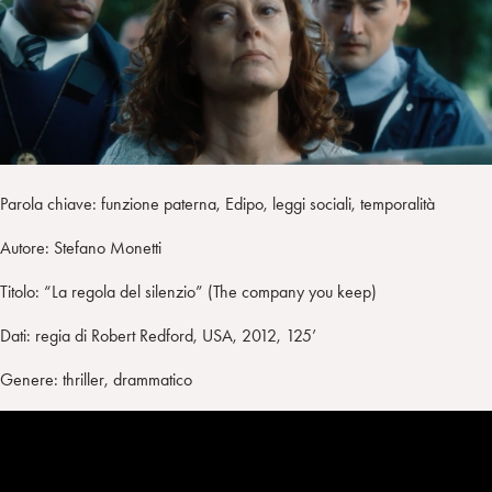
a
d
t
r
i
t
a
n
e
m
r
Parola chiave: funzione paterna, Edipo, leggi sociali, temporalità
Autore: Stefano Monetti
Titolo: “La regola del silenzio” (The company you keep)
Dati: regia di Robert Redford, USA, 2012, 125’
Genere: thriller, drammatico