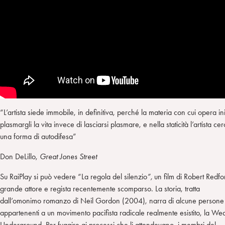
“L’artista siede immobile, in definitiva, perché la materia con cui opera in
plasmargli la vita invece di lasciarsi plasmare, e nella staticità l’artista ce
una forma di autodifesa”
Don DeLillo,
Great Jones Street
Su RaiPlay si può vedere “La regola del silenzio
”,
un film di Robert Redfor
grande attore e regista recentemente scomparso. La storia, tratta
dall’omonimo romanzo di Neil Gordon (2004), narra di alcune persone
appartenenti a un movimento pacifista radicale realmente esistito, la We
Underground. Per fuggire ai processi che li attendevano, i membri del