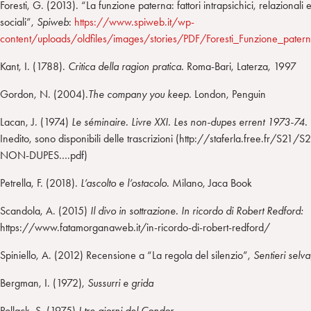
Foresti, G. (2013). “La funzione paterna: fattori intrapsichici, relazionali 
sociali”,
Spiweb
:
https://www.spiweb.it/wp-
content/uploads/oldfiles/images/stories/PDF/Foresti_Funzione_patern
Kant, I. (1788).
Critica della ragion pratica.
Roma-Bari, Laterza, 1997
Gordon, N. (2004).
The company you keep
. London, Penguin
Lacan, J. (1974)
Le séminaire. Livre XXI. Les non-dupes errent 1973-74.
Inedito, sono disponibili delle trascrizioni (http://staferla.free.fr/S21/S
NON-DUPES….pdf)
Petrella, F. (2018).
L
’
ascolto e l
’
ostacolo.
Milano, Jaca Book
Scandola, A. (2015)
Il divo in sottrazione. In ricordo di Robert Redford:
https://www.fatamorganaweb.it/in-ricordo-di-robert-redford/
Spiniello, A. (2012) Recensione a “La regola del silenzio”,
Sentieri selv
Bergman, I. (1972),
Sussurri e grida
Pollack, S. (1975)
I tre giorni del Condor