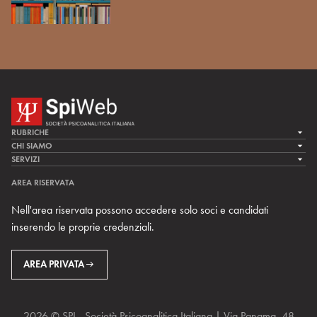
RUBRICHE
LA CURA
CHI SIAMO
LA SPI
SERVIZI
LA RICERCA
SPIPEDIA
TEAM DI SPIWEB
AREA RISERVATA
CULTURA E SOCIETÀ
CERCA UNO PSICOANALISTA
CONTATTI
Nell'area riservata possono accedere solo soci e candidati
MULTIMEDIA
ARCHIVIO STORICO
inserendo le proprie credenziali.
RIVISTE
AREA INTERNAZIONALE
CENTRI LOCALI DELLA SPI
PROSSIMI EVENTI
AREA PRIVATA
2026 © SPI - Società Psicoanalitica Italiana | Via Panama, 48