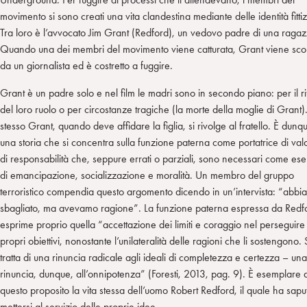
movimento si sono creati una vita clandestina mediante delle identità fittiz
Tra loro è l’avvocato Jim Grant (Redford), un vedovo padre di una ragaz
Quando una dei membri del movimento viene catturata, Grant viene sco
da un giornalista ed è costretto a fuggire.
Grant è un padre solo e nel film le madri sono in secondo piano: per il ri
del loro ruolo o per circostanze tragiche (la morte della moglie di Grant)
stesso Grant, quando deve affidare la figlia, si rivolge al fratello. È dunq
una storia che si concentra sulla funzione paterna come portatrice di valo
di responsabilità che, seppure errati o parziali, sono necessari come es
di emancipazione, socializzazione e moralità. Un membro del gruppo
terroristico compendia questo argomento dicendo in un’intervista: “abb
sbagliato, ma avevamo ragione”. La funzione paterna espressa da Redf
esprime proprio quella “accettazione dei limiti e coraggio nel perseguire 
propri obiettivi, nonostante l’unilateralità delle ragioni che li sostengono. 
tratta di una rinuncia radicale agli ideali di completezza e certezza – una
rinuncia, dunque, all’onnipotenza” (Foresti, 2013, pag. 9). È esemplare 
questo proposito la vita stessa dell’uomo Robert Redford, il quale ha sapu
mettersi al servizio delle proprie idee.