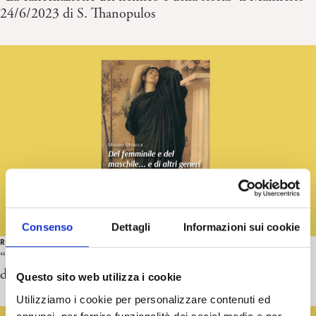
24/6/2023 di S. Thanopulos
Consenso
Dettagli
Informazioni sui cookie
RECENSIONI
“Del femminile e del maschile… e di altri generi. Il mito
di Elettra” di M. Manica. Recensione di C. Conforto
Questo sito web utilizza i cookie
Utilizziamo i cookie per personalizzare contenuti ed