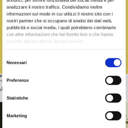
annunci, per fornire funzionalità dei social media e per
analizzare il nostro traffico. Condividiamo inoltre
informazioni sul modo in cui utilizzi il nostro sito con i
nostri partner che si occupano di analisi dei dati web,
pubblicità e social media, i quali potrebbero combinarle
con altre informazioni che hai fornito loro o che hanno
raccolto dal tuo utilizzo dei loro servizi.
S
Necessari
e
l
RECENSIONI
e
Preferenze
“Del femminile e del maschile… e di altri generi. Il mito
z
di Elettra” di M. Manica. Recensione di M. G. Pappa
i
o
Statistiche
n
e
Marketing
d
e