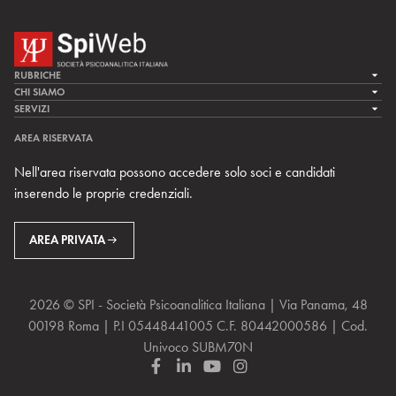
RUBRICHE
LA CURA
CHI SIAMO
LA SPI
SERVIZI
LA RICERCA
SPIPEDIA
TEAM DI SPIWEB
AREA RISERVATA
CULTURA E SOCIETÀ
CERCA UNO PSICOANALISTA
CONTATTI
Nell'area riservata possono accedere solo soci e candidati
MULTIMEDIA
ARCHIVIO STORICO
inserendo le proprie credenziali.
RIVISTE
AREA INTERNAZIONALE
CENTRI LOCALI DELLA SPI
PROSSIMI EVENTI
AREA PRIVATA
2026 © SPI - Società Psicoanalitica Italiana | Via Panama, 48
00198 Roma | P.I 05448441005 C.F. 80442000586 | Cod.
Univoco SUBM70N
F
L
Y
I