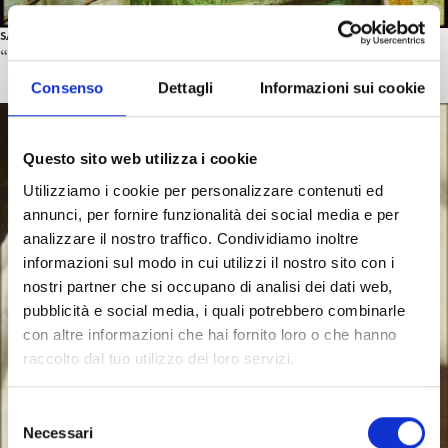
SALUTE MENTALE E PSICOANALISI
“Il presepio dei folli” di C. Schinaia
Consenso
Dettagli
Informazioni sui cookie
Questo sito web utilizza i cookie
Utilizziamo i cookie per personalizzare contenuti ed
annunci, per fornire funzionalità dei social media e per
analizzare il nostro traffico. Condividiamo inoltre
informazioni sul modo in cui utilizzi il nostro sito con i
nostri partner che si occupano di analisi dei dati web,
pubblicità e social media, i quali potrebbero combinarle
con altre informazioni che hai fornito loro o che hanno
raccolto dal tuo utilizzo dei loro servizi.
S
Necessari
e