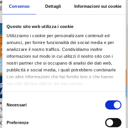
IPA E FEP
Consenso
Dettagli
Informazioni sui cookie
IPA News – Gennaio 2026
Questo sito web utilizza i cookie
Utilizziamo i cookie per personalizzare contenuti ed
annunci, per fornire funzionalità dei social media e per
analizzare il nostro traffico. Condividiamo inoltre
informazioni sul modo in cui utilizzi il nostro sito con i
nostri partner che si occupano di analisi dei dati web,
pubblicità e social media, i quali potrebbero combinarle
con altre informazioni che hai fornito loro o che hanno
raccolto dal tuo utilizzo dei loro servizi.
S
REPORT EVENTI IPA
Necessari
e
54° Congresso IPA & IPSO “Psychoanalysis: An Anchor
l
in Chaotic Times”– Lisbona 2025 – Report di Salvatore
e
Giannone
Preferenze
z