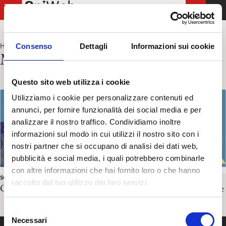
T
o
g
Home
Mahler
Consenso
Dettagli
Informazioni sui cookie
>
g
Mahler
l
e
Questo sito web utilizza i cookie
n
Utilizziamo i cookie per personalizzare contenuti ed
a
annunci, per fornire funzionalità dei social media e per
v
analizzare il nostro traffico. Condividiamo inoltre
i
informazioni sul modo in cui utilizzi il nostro sito con i
g
nostri partner che si occupano di analisi dei dati web,
a
pubblicità e social media, i quali potrebbero combinarle
t
con altre informazioni che hai fornito loro o che hanno
i
SOCIETÀ
raccolto dal tuo utilizzo dei loro servizi.
o
Gustav Mahler, Sigmund Freud e la psicoanalisi. F. Barale
n
S
Necessari
e