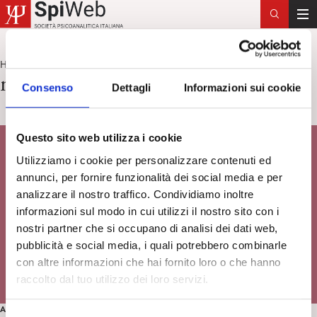
T
o
g
Home
meraviglia
>
g
meraviglia
Consenso
Dettagli
Informazioni sui cookie
l
e
n
Questo sito web utilizza i cookie
a
v
Utilizziamo i cookie per personalizzare contenuti ed
i
annunci, per fornire funzionalità dei social media e per
g
analizzare il nostro traffico. Condividiamo inoltre
a
informazioni sul modo in cui utilizzi il nostro sito con i
t
nostri partner che si occupano di analisi dei dati web,
i
pubblicità e social media, i quali potrebbero combinarle
o
con altre informazioni che hai fornito loro o che hanno
n
raccolto dal tuo utilizzo dei loro servizi.
ARTE