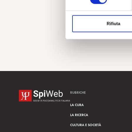
e
z
i
Rifiuta
o
n
e
d
e
l
c
o
n
s
RUBRICHE
e
n
LA CURA
s
LA RICERCA
o
CULTURA E SOCIETÀ