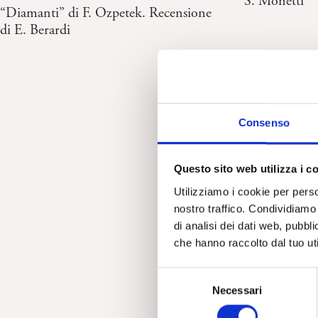
S. Monetti
“Diamanti” di F. Ozpetek. Recensione
di E. Berardi
Consenso
Questo sito web utilizza i c
Utilizziamo i cookie per perso
nostro traffico. Condividiamo 
di analisi dei dati web, pubbl
che hanno raccolto dal tuo uti
S
Necessari
e
l