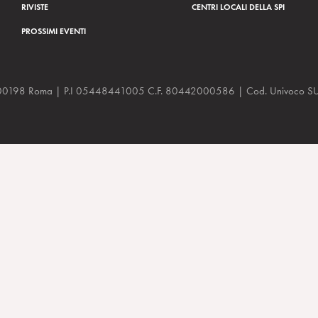
RIVISTE
CENTRI LOCALI DELLA SPI
PROSSIMI EVENTI
a, 48 00198 Roma | P.I 05448441005 C.F. 80442000586 | Cod. Univoco