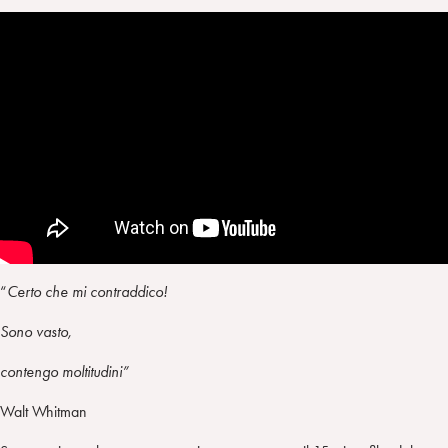
“
Certo che mi contraddico!
Sono vasto,
contengo moltitudini”
Walt Whitman