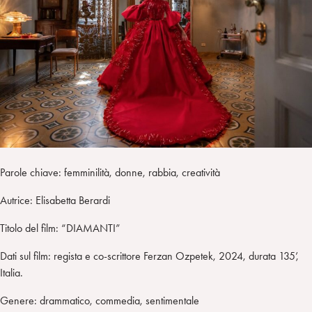
i
t
a
n
e
m
r
Parole chiave: femminilità, donne, rabbia, creatività
Autrice: Elisabetta Berardi
Titolo del film: “DIAMANTI”
Dati sul film: regista e co-scrittore Ferzan Ozpetek, 2024, durata 135’,
Italia.
Genere: drammatico, commedia, sentimentale