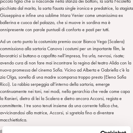
piccolo figlio che si nasconde nella stanza dei bottoni, la sarta Nicoletta
picchiata dal marito, la sarta Fausta single ironica e predatrice, la stagista
Giuseppina e infine una sublime Mara Venier come umanissima ex
ballerina e cuoca del palazzo, che si muove in sordina ma è
onnipresente con parole puntuali di conforto e pasti per tutti.
Ad un certo punto la costumista premio oscar Bianca Vega (Scalera)
commissiona alla sartoria Canova i costumi per un importante film, le
lavoratrici si buttano a capofitto nell’impresa, fra urla, nevrosi, risate;
avendo cura di non fare mai incontrare la regina del teatro Alida con la
nuova promessa del cinema Sofia. Vicino ad Alberta e Gabriella c’è la
zia Olga, sorella di una madre scomparsa troppo presto (Elena Sofia
Ricci). La rabbia serpeggia all’interno della sartoria, emerge
continuamente nei toni, nei modi, nella gerarchia che vede come capa
la Ranieri, dietro di lei la Scalera e dietro ancora Accorsi, regista e
committente. I tre sono tenuti insieme da una corrente fallica che,
avvicinandosi alla matrice, Accorsi, si sgretola fino a diventare
macchiettistica.
Il film ritrae una femminilità fatta della molteplicità che sta in tutti e che