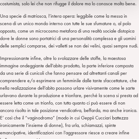
costumista, solo lei che non rifugge il dolore ma lo conosce molto bene.
Una specie di matriosca, l’intera opera: leggibile come la messa in
scena di un unico mondo interno con tutte le sue sfumature o, al polo
opposto, come un microcosmo metafora di una realtà sociale distopica
dove le donne sono portatrici di una personalità complessa e gli uomini
delle semplici comparse, dei valletti se non dei velini, quasi sempre nudi.
Impressionante infine, oltre lo svolazzare delle stoffe, la maestosa
immagine ondeggiante dell’abito prodotto, la parte inferiore composta
da una serie di cunicoli che fanno pensare ad altrettanti canali per
comprendere e/o esprimere un femminile dalle tante sfaccettature, che
nella realizzazione dell’abito possono urlare visivamente come le sarte
urlavano durante la produzione e trionfare, perché la scena si presta ad
essere letta come un trionfo, con tutto quanto ci può essere di non
ancora risolto in tale posizione vendicativa, beffarda, ma anche ironica.
E’ così che il “vaginodromo” (modo in cui Geppii Cucciari battezza
ironicamente l’insieme di donne), fra urla, schiamazzi, spinte
emancipative, identificazioni con l’aggressore riesce a creare infine