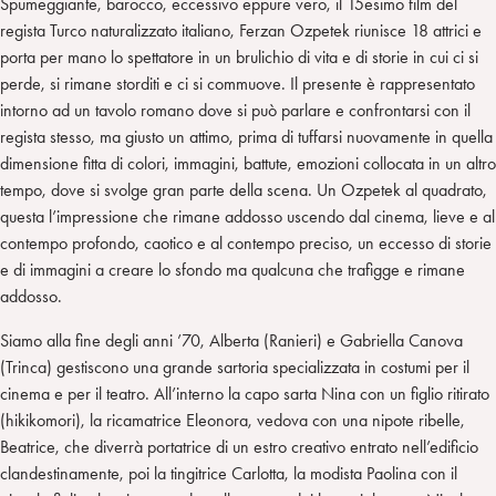
Spumeggiante, barocco, eccessivo eppure vero, il 15esimo film del
regista Turco naturalizzato italiano, Ferzan Ozpetek riunisce 18 attrici e
porta per mano lo spettatore in un brulichio di vita e di storie in cui ci si
perde, si rimane storditi e ci si commuove. Il presente è rappresentato
intorno ad un tavolo romano dove si può parlare e confrontarsi con il
regista stesso, ma giusto un attimo, prima di tuffarsi nuovamente in quella
dimensione fitta di colori, immagini, battute, emozioni collocata in un altro
tempo, dove si svolge gran parte della scena. Un Ozpetek al quadrato,
questa l’impressione che rimane addosso uscendo dal cinema, lieve e al
contempo profondo, caotico e al contempo preciso, un eccesso di storie
e di immagini a creare lo sfondo ma qualcuna che trafigge e rimane
addosso.
Siamo alla fine degli anni ’70, Alberta (Ranieri) e Gabriella Canova
(Trinca) gestiscono una grande sartoria specializzata in costumi per il
cinema e per il teatro. All’interno la capo sarta Nina con un figlio ritirato
(hikikomori), la ricamatrice Eleonora, vedova con una nipote ribelle,
Beatrice, che diverrà portatrice di un estro creativo entrato nell’edificio
clandestinamente, poi la tingitrice Carlotta, la modista Paolina con il