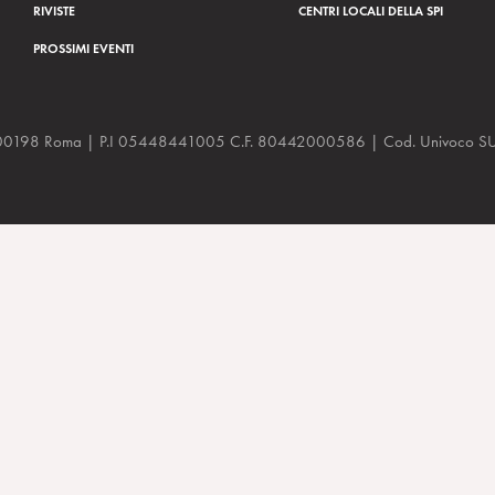
RIVISTE
CENTRI LOCALI DELLA SPI
PROSSIMI EVENTI
a, 48 00198 Roma | P.I 05448441005 C.F. 80442000586 | Cod. Univoco