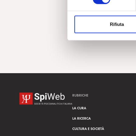
e
z
i
Rifiuta
o
n
e
d
e
l
c
o
n
s
RUBRICHE
e
n
LA CURA
s
LA RICERCA
o
CULTURA E SOCIETÀ