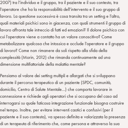
2007) tra l’individuo e il gruppo, tra il paziente e il suo contesto, tra
l’operatore che ha la responsabilità dell’intervento e il suo gruppo di
lavoro. La questione successiva è cosa transita tra un setting e l’altro,
quali materiali psichici sono in giacenza, con quali strumenti il gruppo di
lavoro affronta tale intreccio di fatti ed emozioni? Il dolore psichico con
cui l’operatore viene a contatto ha un valore conoscitivo? Come
metabolizzare qualcosa che intossica e occlude l’operatore e il gruppo
di lavoro? Come non rimanere da soli rispetto alla sfida della
complessità (Morin, 2012) che rimanda continuamente ad una
dimensione multifattoriale della malattia mentale?
Pensiamo al valore dei setting multipli e allargati che si sviluppano
durante il percorso terapeutico di un paziente (SPDC, comunità,
domicilio, Centro di Salute Mentale…) che comporta lavorare in
connessione e richiede agli operatori che si occupano del caso ad
interrogarsi su quale faticosa integrazione funzionale bisogna costruire
nel tempo. Inoltre, per evitare interventi caotici e confusivi (per il
paziente e il suo contesto), va spesso definita e valorizzata la presenza
di un terapeuta di riferimento che, come persona e attraverso la sua