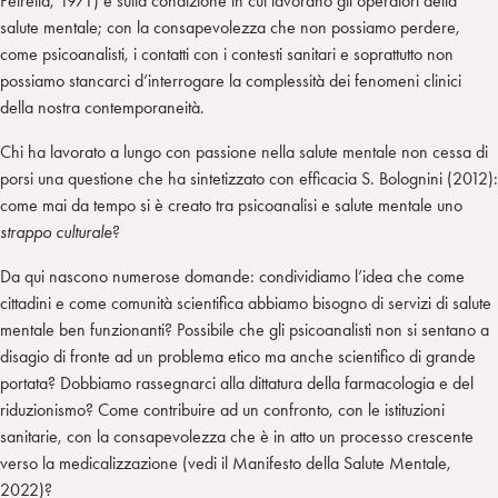
Petrella, 1971) e sulla condizione in cui lavorano gli operatori della
salute mentale; con la consapevolezza che non possiamo perdere,
come psicoanalisti, i contatti con i contesti sanitari e soprattutto non
possiamo stancarci d’interrogare la complessità dei fenomeni clinici
della nostra contemporaneità.
Chi ha lavorato a lungo con passione nella salute mentale non cessa di
porsi una questione che ha sintetizzato con efficacia S. Bolognini (2012):
come mai da tempo si è creato tra psicoanalisi e salute mentale uno
strappo culturale
?
Da qui nascono numerose domande: condividiamo l’idea che come
cittadini e come comunità scientifica abbiamo bisogno di servizi di salute
mentale ben funzionanti? Possibile che gli psicoanalisti non si sentano a
disagio di fronte ad un problema etico ma anche scientifico di grande
portata? Dobbiamo rassegnarci alla dittatura della farmacologia e del
riduzionismo? Come contribuire ad un confronto, con le istituzioni
sanitarie, con la consapevolezza che è in atto un processo crescente
verso la medicalizzazione (vedi il Manifesto della Salute Mentale,
2022)?