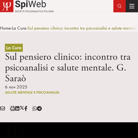
T
o
g
Home
La Cura
Sul pensiero clinico: incontro tra psicoanalisi e salute mental
>
>
g
l
e
La Cura
n
Sul pensiero clinico: incontro tra
a
psicoanalisi e salute mentale. G.
v
Saraò
i
g
6 nov 2025
a
SALUTE MENTALE E PSICOANALISI
t
i
E
S
L
X
F
T
Condividi:
o
M
t
i
/
B
e
n
A
a
n
T
l
I
m
k
w
e
L
p
e
i
g