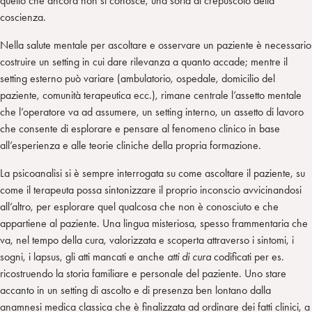
quello che ancora non si conosce, una sorta di crepuscolo della
coscienza.
Nella salute mentale per ascoltare e osservare un paziente è necessario
costruire un setting in cui dare rilevanza a quanto accade; mentre il
setting esterno può variare (ambulatorio, ospedale, domicilio del
paziente, comunità terapeutica ecc.), rimane centrale l’assetto mentale
che l’operatore va ad assumere, un setting interno, un assetto di lavoro
che consente di esplorare e pensare al fenomeno clinico in base
all’esperienza e alle teorie cliniche della propria formazione.
La psicoanalisi si è sempre interrogata su come ascoltare il paziente, su
come il terapeuta possa sintonizzare il proprio inconscio avvicinandosi
all’altro, per esplorare quel qualcosa che non è conosciuto e che
appartiene al paziente. Una lingua misteriosa, spesso frammentaria che
va, nel tempo della cura, valorizzata e scoperta attraverso i sintomi, i
sogni, i lapsus, gli atti mancati e anche
atti di cura
codificati per es.
ricostruendo la storia familiare e personale del paziente. Uno stare
accanto in un setting di ascolto e di presenza ben lontano dalla
anamnesi medica classica che è finalizzata ad ordinare dei fatti clinici, a