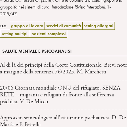
– Saraò G., Tessari G. (2018). Oltre le colonne d’Ercole, i gruppi e la
gruppalità nei sistemi di cura
. Introduzione Rivista Interazioni,
1-
2018/47.
gruppo di lavoro
servizi di comunità
setting allargati
TAG
setting multipli
pazienti complessi
SALUTE MENTALE E PSICOANALISI
Al di là dei principi della Corte Costituzionale. Brevi note
a margine della sentenza 76/2025. M. Marchetti
20/06 Giornata mondiale ONU del rifugiato. SENZA
RETE…migranti e rifugiati di fronte alla sofferenza
psichica. V. De Micco
Approccio semeiologico all’istituzione psichiatrica. D. De
Martis e F. Petrella