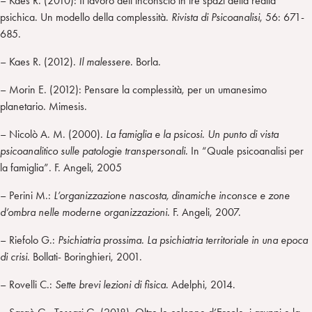
– Kaes R. (2010): Il lavoro dell’inconscio in tre spazi della realtà
psichica. Un modello della complessità.
Rivista di Psicoanalisi
, 56: 671-
685.
– Kaes R. (2012).
Il malessere
. Borla.
– Morin E. (2012): Pensare la complessità, per un umanesimo
planetario. Mimesis.
– Nicolò A. M. (2000).
La famiglia e la psicosi. Un punto di vista
psicoanalitico sulle patologie transpersonali.
In “Quale psicoanalisi per
la famiglia”. F. Angeli, 2005
– Perini M.:
L’organizzazione nascosta, dinamiche inconsce e zone
d’ombra nelle moderne organizzazioni.
F. Angeli, 2007.
– Riefolo G.:
Psichiatria prossima. La psichiatria territoriale in una epoca
di crisi
. Bollati- Boringhieri, 2001.
– Rovelli C.:
Sette brevi lezioni di fisica
. Adelphi, 2014.