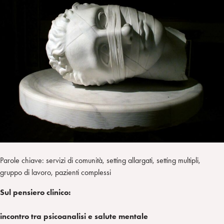
a
d
t
r
i
t
a
n
e
m
r
Parole chiave: servizi di comunità, setting allargati, setting multipli,
gruppo di lavoro, pazienti complessi
Sul pensiero clinico:
incontro tra psicoanalisi e salute mentale