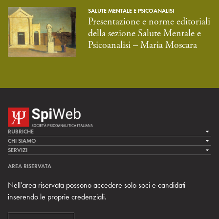
SALUTE MENTALE E PSICOANALISI
Presentazione e norme editoriali
della sezione Salute Mentale e
Psicoanalisi – Maria Moscara
RUBRICHE
LA CURA
CHI SIAMO
LA SPI
SERVIZI
LA RICERCA
SPIPEDIA
TEAM DI SPIWEB
AREA RISERVATA
CULTURA E SOCIETÀ
CERCA UNO PSICOANALISTA
CONTATTI
Nell'area riservata possono accedere solo soci e candidati
MULTIMEDIA
ARCHIVIO STORICO
inserendo le proprie credenziali.
RIVISTE
AREA INTERNAZIONALE
CENTRI LOCALI DELLA SPI
PROSSIMI EVENTI