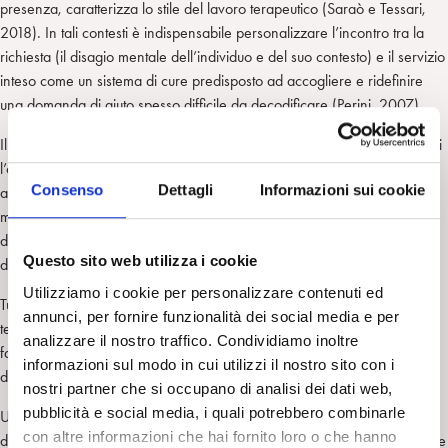
presenza, caratterizza lo stile del lavoro terapeutico (Saraò e Tessari,
2018). In tali contesti è indispensabile personalizzare l’incontro tra la
richiesta (il disagio mentale dell’individuo e del suo contesto) e il servizio
inteso come un sistema di cure predisposto ad accogliere e ridefinire
una domanda di aiuto spesso difficile da decodificare (Perini, 2007).
Il fisico Carlo Rovelli (2014) ci ricorda che persino nella fisica dei quanti
l’osservatore influenza i fenomeni e che questi non sono mai oggettivi,
Consenso
Dettagli
Informazioni sui cookie
anche il ricercatore in un laboratorio sperimentale influenza in qualche
modo quello che accade. Il punto di osservazione fa parte
dell’esperimento e i dati conclusivi di questo vanno considerati alla luce
Questo sito web utilizza i cookie
dello sguardo di chi ha promosso ed osservato l’esperimento.
Utilizziamo i cookie per personalizzare contenuti ed
Tutto questo riguarda l’operatore della salute mentale e ci interroga sulle
annunci, per fornire funzionalità dei social media e per
teorie implicite che condizionano continuamente nell’osservazione dei
analizzare il nostro traffico. Condividiamo inoltre
fatti clinici e continua a porre di un dilemma irrisolvibile: come far
informazioni sul modo in cui utilizzi il nostro sito con i
dialogare la cultura umanistica con quella scientifica?
nostri partner che si occupano di analisi dei dati web,
pubblicità e social media, i quali potrebbero combinarle
Una cultura scientifica aperta il più possibile ai contesti sociali e sanitari,
con altre informazioni che hai fornito loro o che hanno
dalla parte di chi ha meno potere, ovvero i pazienti cosiddetti difficili che