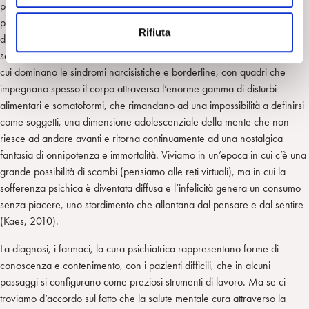
e
psicosi schizofreniche e gravi depressioni melancoliche in cui spesso
n
prevalevano la catatonia e la sindrome di Cotard o sintomi in cui era
Rifiuta
s
difficile entrare in contatto con una sofferenza primitiva ed inaccessibile
o
sono molto ridotti, ora ci troviamo di fronte a scenari psicopatologici in
cui dominano le sindromi narcisistiche e borderline, con quadri che
impegnano spesso il corpo attraverso l’enorme gamma di disturbi
alimentari e somatoformi, che rimandano ad una impossibilità a definirsi
come soggetti, una dimensione adolescenziale della mente che non
riesce ad andare avanti e ritorna continuamente ad una nostalgica
fantasia di onnipotenza e immortalità. Viviamo in un’epoca in cui c’è una
grande possibilità di scambi (pensiamo alle reti virtuali), ma in cui la
sofferenza psichica è diventata diffusa e l’infelicità genera un consumo
senza piacere, uno stordimento che allontana dal pensare e dal sentire
(Kaes, 2010).
La diagnosi, i farmaci, la cura psichiatrica rappresentano forme di
conoscenza e contenimento, con i pazienti difficili, che in alcuni
passaggi si configurano come preziosi strumenti di lavoro. Ma se ci
troviamo d’accordo sul fatto che la salute mentale cura attraverso la