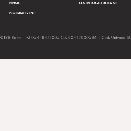
RIVISTE
CENTRI LOCALI DELLA SPI
PROSSIMI EVENTI
a, 48 00198 Roma | P.I 05448441005 C.F. 80442000586 | Cod. Univoco