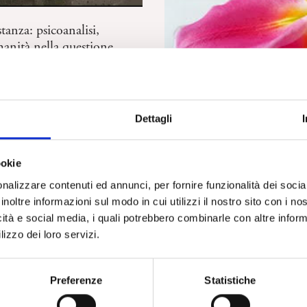
stanza: psicoanalisi,
manità nella questione
tinese. Stefania Pandolfo
ARTE
La mostra “40 anni positivi
pandemia di Aids a una ge
Hiv free. Recensione di M
Dettagli
e P. Ferri
ookie
nalizzare contenuti ed annunci, per fornire funzionalità dei socia
inoltre informazioni sul modo in cui utilizzi il nostro sito con i n
icità e social media, i quali potrebbero combinarle con altre inform
lizzo dei loro servizi.
Preferenze
Statistiche