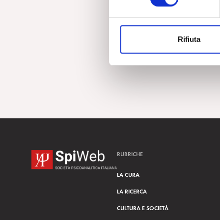
e
z
i
Rifiuta
o
n
e
d
e
l
c
o
n
s
RUBRICHE
e
n
LA CURA
s
LA RICERCA
o
CULTURA E SOCIETÀ