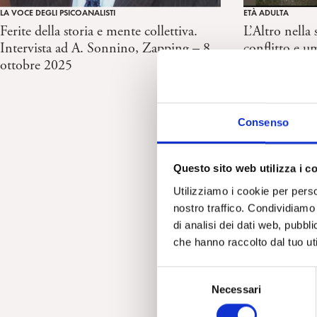
ETÀ ADULTA
LA VOCE DEGLI PSICOANALISTI
L’Altro nella 
Ferite della storia e mente collettiva.
conflitto e u
Intervista ad A. Sonnino, Zapping – 8
israelo-pales
ottobre 2025
Consenso
Questo sito web utilizza i c
Utilizziamo i cookie per perso
nostro traffico. Condividiamo 
di analisi dei dati web, pubbl
che hanno raccolto dal tuo uti
S
Necessari
e
l