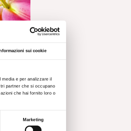
”: dalla
nerazione
. Antoncecchi
Informazioni sui cookie
l media e per analizzare il
ostri partner che si occupano
azioni che hai fornito loro o
Marketing