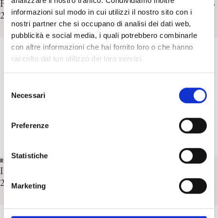
analizzare il nostro traffico. Condividiamo inoltre
First Italian-French IPSO Meeting, Bologna, 26 febbraio
informazioni sul modo in cui utilizzi il nostro sito con i
2011
nostri partner che si occupano di analisi dei dati web,
pubblicità e social media, i quali potrebbero combinarle
con altre informazioni che hai fornito loro o che hanno
raccolto dal tuo utilizzo dei loro servizi.
S
Necessari
e
l
e
Preferenze
z
i
o
Statistiche
REPORT EVENTI IPA
n
Il freudismo nella Cina del ventesimo secolo – Pechino
e
2010
Marketing
d
e
l