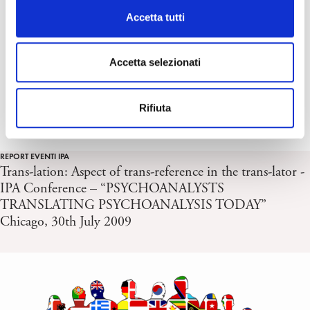
c
Accetta tutti
o
n
s
Accetta selezionati
e
n
Rifiuta
s
o
REPORT EVENTI IPA
Trans-lation: Aspect of trans-reference in the trans-lator -
IPA Conference – “PSYCHOANALYSTS
TRANSLATING PSYCHOANALYSIS TODAY”
Chicago, 30th July 2009