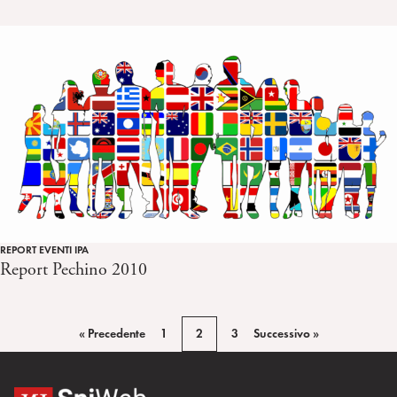
REPORT EVENTI IPA
Report Pechino 2010
« Precedente
1
2
3
Successivo »