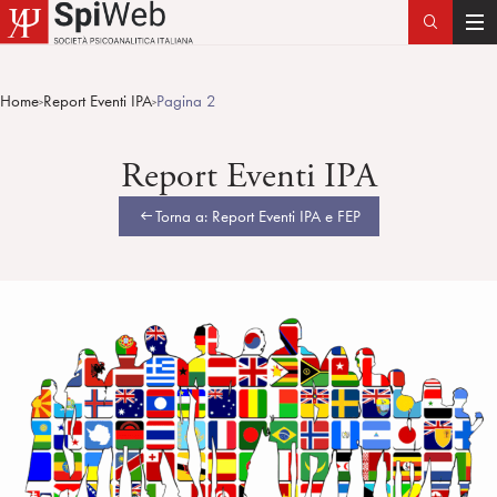
T
o
g
Home
Report Eventi IPA
Pagina 2
>
>
g
l
Report Eventi IPA
e
n
Torna a: Report Eventi IPA e FEP
a
v
i
g
a
t
i
o
n