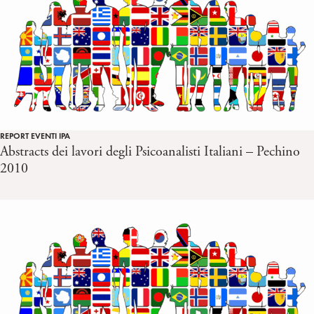
REPORT EVENTI IPA
Abstracts dei lavori degli Psicoanalisti Italiani – Pechino
2010