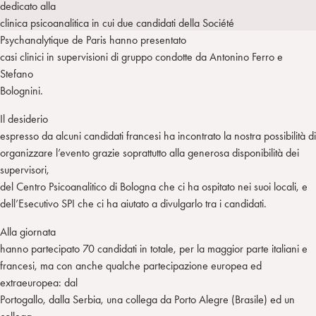
dedicato alla
a
d
t
r
clinica psicoanalitica in cui due candidati della Société
i
t
a
Psychanalytique de Paris hanno presentato
n
e
m
casi clinici in supervisioni di gruppo condotte da Antonino Ferro e
r
Stefano
Bolognini.
Il desiderio
espresso da alcuni candidati francesi ha incontrato la nostra possibilità di
organizzare l’evento grazie soprattutto alla generosa disponibilità dei
supervisori,
del Centro Psicoanalitico di Bologna che ci ha ospitato nei suoi locali, e
dell’Esecutivo SPI che ci ha aiutato a divulgarlo tra i candidati.
Alla giornata
hanno partecipato 70 candidati in totale, per la maggior parte italiani e
francesi, ma con anche qualche partecipazione europea ed
extraeuropea: dal
Portogallo, dalla Serbia, una collega da Porto Alegre (Brasile) ed un