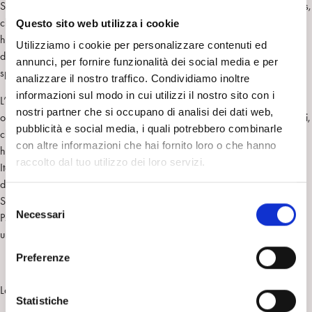
Stefano Bolognini ha supervisionato il caso presentato da Juliana Vamos,
che ci
Questo sito web utilizza i cookie
ha permesso di immergerci nelle fantasie e nei sogni di una donna in
Utilizziamo i cookie per personalizzare contenuti ed
dolce (e
annunci, per fornire funzionalità dei social media e per
spaventata) attesa.
analizzare il nostro traffico. Condividiamo inoltre
informazioni sul modo in cui utilizzi il nostro sito con i
L’incontro ha
nostri partner che si occupano di analisi dei dati web,
ospitato un piccolo spazio per l’elezione dei nuovi rappresentanti italiani,
pubblicità e social media, i quali potrebbero combinarle
che
con altre informazioni che hai fornito loro o che hanno
ha visto l’elezione di un vero e proprio "Gruppo rappresentante IPSO
raccolto dal tuo utilizzo dei loro servizi.
Italia", costituito
da Sergio Anastasia, Irene Sarno,
S
Sonia De Cristofaro e Barbara Giacon, tutti del Centro Milanese di
Necessari
e
Psicoanalisi, cui auguriamo
l
un’esperienza bella e stimolante quanto è stata la nostra.
e
Preferenze
z
i
Laura Ravaioli, Luca Nicoli
o
Statistiche