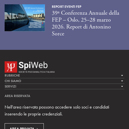
REPORT EVENTI FEP
39ª Conferenza Annuale della
FEP – Oslo, 25–28 marzo
2026. Report di Antonino
Sorce
RUBRICHE
LA CURA
CHI SIAMO
LA SPI
SERVIZI
LA RICERCA
SPIPEDIA
TEAM DI SPIWEB
AREA RISERVATA
CULTURA E SOCIETÀ
CERCA UNO PSICOANALISTA
CONTATTI
Nell'area riservata possono accedere solo soci e candidati
MULTIMEDIA
ARCHIVIO STORICO
inserendo le proprie credenziali.
RIVISTE
AREA INTERNAZIONALE
CENTRI LOCALI DELLA SPI
PROSSIMI EVENTI