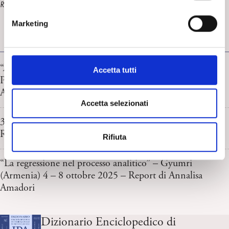
n
Rappresentanti IPSO per l’Italia uscenti
e
Marketing
d
e
REPORT EVENTI IPA
l
c
“Assisted Reproduction: Contemporary Psychoanalytic
Accetta tutti
o
Perspectives”. COWAP – Hidelberg 2026. Report di
n
Anna Cordioli
s
Accetta selezionati
e
3° Colloquio Italo-ellenico. Atene, 13 e 14/09/2025.
n
Report di Chiara Napoli e Andrea Rapisarda
Rifiuta
s
o
“La regressione nel processo analitico” – Gyumri
(Armenia) 4 – 8 ottobre 2025 – Report di Annalisa
Amadori
Dizionario Enciclopedico di