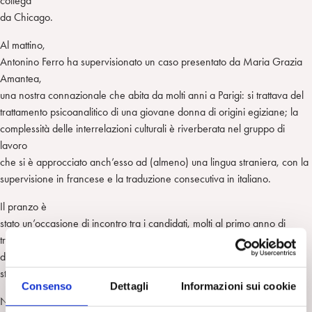
collega
da Chicago.
Al mattino,
Antonino Ferro ha supervisionato un caso presentato da Maria Grazia
Amantea,
una nostra connazionale che abita da molti anni a Parigi: si trattava del
trattamento psicoanalitico di una giovane donna di origini egiziane; la
complessità delle interrelazioni culturali è riverberata nel gruppo di
lavoro
che si è approcciato anch’esso ad (almeno) una lingua straniera, con la
supervisione in francese e la traduzione consecutiva in italiano.
Il pranzo è
stato un’occasione di incontro tra i candidati, molti al primo anno di
training, con un lunch buffet all’interno del quale si è parlato dei
differenti
stili di vita, di formazione e di lavoro dei candidati nei diversi Paesi.
Consenso
Dettagli
Informazioni sui cookie
Nel pomeriggio