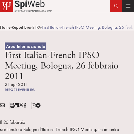
T
o
g
Home
Report Eventi IPA
First Italian-French IPSO Meeting, Bologna, 26 feb
>
>
g
l
e
Area Internazionale
n
First Italian-French IPSO
a
Meeting, Bologna, 26 febbraio
v
2011
i
g
21 apr 2011
a
REPORT EVENTI IPA
t
i
E
S
L
X
F
T
Condividi:
o
M
t
i
/
B
e
n
A
a
n
T
l
Il 26 febbraio
I
m
k
w
e
si è tenuto a Bologna l’Italian- French IPSO Meeting, un incontro
L
p
e
i
g