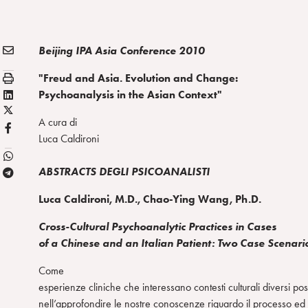
E
Condividi:
Beijing IPA Asia Conference 2010
M
S
"Freud and Asia. Evolution and Change:
A
t
L
Psychoanalysis in the Asian Context"
I
a
X
i
L
A cura di
m
/
n
F
Luca Caldironi
p
T
k
B
a
w
e
ABSTRACTS DEGLI PSICOANALISTI
T
i
d
e
t
i
Luca Caldironi, M.D., Chao-Ying Wang, Ph.D.
l
t
n
e
e
Cross-Cultural Psychoanalytic Practices in Cases
g
r
of a Chinese and an Italian Patient: Two Case Scenari
r
Come
a
esperienze cliniche che interessano contesti culturali diversi po
m
nell’approfondire le nostre conoscenze riguardo il processo ed i