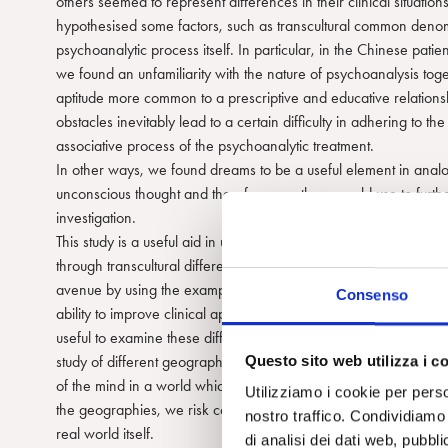
others seemed to represent differences in their clinical situatio
hypothesised some factors, such as transcultural common denom
psychoanalytic process itself. In particular, in the Chinese patien
we found an unfamiliarity with the nature of psychoanalysis tog
aptitude more common to a prescriptive and educative relations
obstacles inevitably lead to a certain difficulty in adhering to the
associative process of the psychoanalytic treatment.
In other ways, we found dreams to be a useful element in anal
unconscious thought and therefore a path we could use to furthe
investigation.
This study is a useful aid in understanding the complexities of t
through transcultural differences – but it also attempts to open a
avenue by using the examples of other cultures to increase ou
Consenso
ability to improve clinical approaches to our work. We found it p
useful to examine these different clinical situations by thinking 
Questo sito web utilizza i c
study of different geographies helps our comprehension of th
of the mind in a world which should tend to flatten them. In this f
Utilizziamo i cookie per perso
the geographies, we risk confusing the interpretation of a flat m
nostro traffico. Condividiamo 
real world itself.
di analisi dei dati web, pubbl