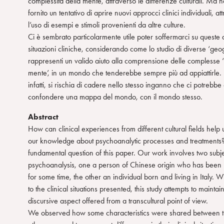
complessità della mente, attraverso le differenze culturali. Ma 
fornito un tentativo di aprire nuovi approcci clinici individuali, at
l’uso di esempi e stimoli provenienti da altre culture.
Ci è sembrato particolarmente utile poter soffermarci su queste 
situazioni cliniche, considerando come lo studio di diverse ‘geog
rappresenti un valido aiuto alla comprensione delle complesse 
mente’, in un mondo che tenderebbe sempre più ad appiattirle. 
infatti, si rischia di cadere nello stesso inganno che ci potrebbe
confondere una mappa del mondo, con il mondo stesso.
Abstract
How can clinical experiences from different cultural fields help
our knowledge about psychoanalytic processes and treatments? 
fundamental question of this paper. Our work involves two subje
psychoanalysis, one a person of Chinese origin who has been l
for some time, the other an individual born and living in Italy. W
to the clinical situations presented, this study attempts to maintai
discursive aspect offered from a transcultural point of view.
We observed how some characteristics were shared between t