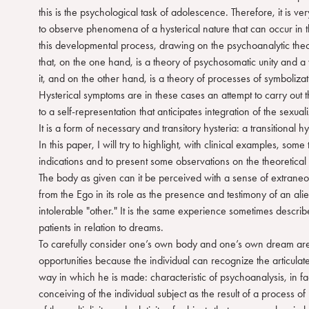
this is the psychological task of adolescence. Therefore, it is ve
to observe phenomena of a hysterical nature that can occur in 
this developmental process, drawing on the psychoanalytic theo
that, on the one hand, is a theory of psychosomatic unity and a 
it, and on the other hand, is a theory of processes of symbolizat
Hysterical symptoms are in these cases an attempt to carry out th
to a self-representation that anticipates integration of the sexua
It is a form of necessary and transitory hysteria: a transitional hy
In this paper, I will try to highlight, with clinical examples, some
indications and to present some observations on the theoretical 
The body as given can it be perceived with a sense of extrane
from the Ego in its role as the presence and testimony of an ali
intolerable "other." It is the same experience sometimes descri
patients in relation to dreams.
To carefully consider one’s own body and one’s own dream ar
opportunities because the individual can recognize the articul
way in which he is made: characteristic of psychoanalysis, in fac
conceiving of the individual subject as the result of a process of