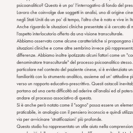
psicoanalitico? Questo è un po’ l’interrogativo di fondo del pre
Lavoro che coinvolge due soggetti in analisi, uno di origine cin
negli Stati Uniti da un po’ di tempo, l’altro che è nato e vive in Ita
Anche riguardo le situazioni cliniche presentate si è cercato di
l’aspetto interlocutorio offerto da una visione transculturale.
Abbiamo osservato come alcune caratteristiche si propongano 
situazioni cliniche e come altre sembrino invece più rappresenta
differenze. Abbiamo inoltre ipotizzato alcuni fattori come un "
denominatore transculturale" del processo psicoanalitico stesso.
particolare nel contesto del paziente cinese, si è evidenziata u
familiarità con lo strumento analitico, assieme ad un’ attitudine pi
verso un rapporto educativo-prescrittivo. Questi ostacoli inevita
portano ad una certa difficoltà ad aderire all’analisi ed al poters
andare al processo associativo di questa.
Si è anche però notato come il "sogno" possa essere un eleme
praticabile, in analogia con il pensiero inconscio e quindi utiliz
via per avvicinare ‘stratificazioni’ più profonde.
Questo studio ha rappresentato un utile aiuto nella comprension