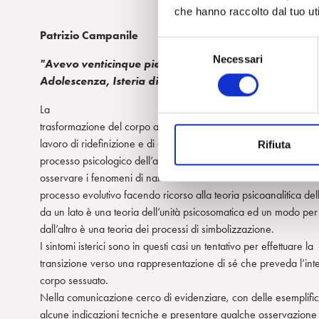
che hanno raccolto dal tuo uti
Patrizio Campanile
S
Necessari
e
"Avevo venticinque piercing ed i capelli rosa quando 
l
Adolescenza, Isteria di transizione e processo di sogg
e
La
z
trasformazione del corpo al momento della pubertà impone all’
i
lavoro di ridefinizione e di creazione di nuove rappresentazioni d
Rifiuta
o
processo psicologico dell’adolescenza. E’ per questo di grand
n
osservare i fenomeni di natura isterica che si verificano nel cor
e
processo evolutivo facendo ricorso alla teoria psicoanalitica dell
d
da un lato è una teoria dell’unità psicosomatica ed un modo per
e
dall’altro è una teoria dei processi di simbolizzazione.
l
I sintomi isterici sono in questi casi un tentativo per effettuare la
c
transizione verso una rappresentazione di sé che preveda l’int
o
corpo sessuato.
n
Nella comunicazione cerco di evidenziare, con delle esemplifica
s
alcune indicazioni tecniche e presentare qualche osservazione 
e