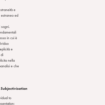
straneità e
’ estraneo ed
i sogni.
fondamentali
sso in cui è
dividuo
plicità e
 di
icita nella
oanalisi e che
 Subjectivisation
idual to
esentation: