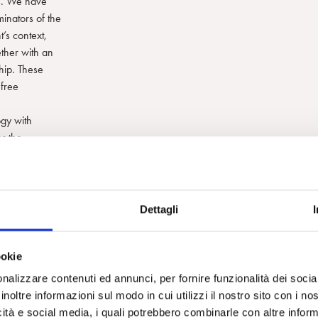
ns. We have
inators of the
t’s context,
ether with an
hip. These
 free
ogy with
r the
he mind –
 new clinical
r awareness and
Dettagli
articularly
about how the
ookie
e complex geography
lattening of
nalizzare contenuti ed annunci, per fornire funzionalità dei socia
ap with the
inoltre informazioni sul modo in cui utilizzi il nostro sito con i n
icità e social media, i quali potrebbero combinarle con altre inform