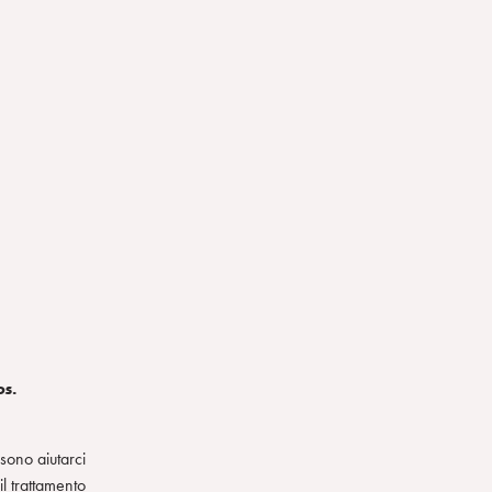
os.
ssono aiutarci
l trattamento