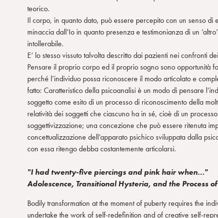
teorico.
n
Il corpo, in quanto dato, può essere percepito con un senso di e
s
minaccia dall’Io in quanto presenza e testimonianza di un ‘altro
o
intollerabile.
E’ lo stesso vissuto talvolta descritto dai pazienti nei confronti de
Pensare il proprio corpo ed il proprio sogno sono opportunità 
perché l’individuo possa riconoscere il modo articolato e comple
fatto: Caratteristico della psicoanalisi è un modo di pensare l’in
soggetto come esito di un processo di riconoscimento della molte
relatività dei soggetti che ciascuno ha in sé, cioè di un processo
soggettivizzazione; una concezione che può essere ritenuta impl
concettualizzazione dell’apparato psichico sviluppata dalla psic
con essa ritengo debba costantemente articolarsi.
"I had twenty-five piercings and pink hair when…"
Adolescence, Transitional Hysteria, and the Process of
Bodily transformation at the moment of puberty requires the indiv
undertake the work of self-redefinition and of creative self-repr