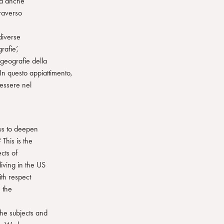
ha anche
traverso
diverse
rafie’,
‘geografie della
In questo appiattimento,
 essere nel
 us to deepen
This is the
cts of
iving in the US
ith respect
n the
he subjects and