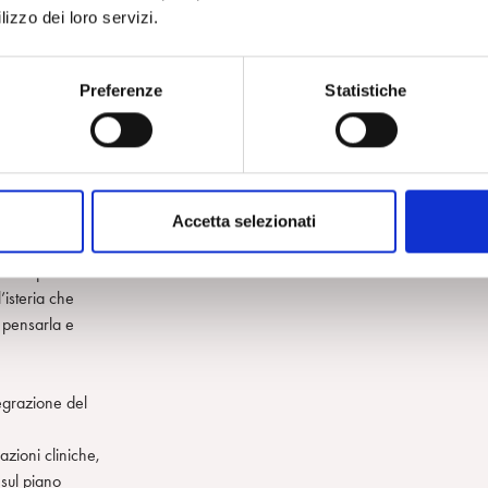
lizzo dei loro servizi.
Preferenze
Statistiche
… "
ettivizzazione
individuo un
i sé: è il
Accetta selezionati
e importanza
so di questo
’isteria che
 pensarla e
egrazione del
zioni cliniche,
sul piano