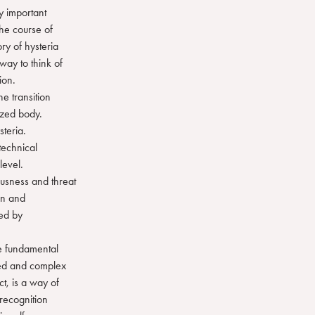
ry important
the course of
ry of hysteria
way to think of
ion.
e transition
lized body.
steria.
 technical
level.
ousness and threat
en and
bed by
e fundamental
ated and complex
t, is a way of
 recognition