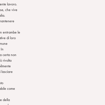
sente lavoro.
ese, che vive
lia.
 mantenere
in entrambe le
tive di loro
comune
 In
na certa non
ù rivolta
bilmente
i lasciare
nto
zabile come
e della