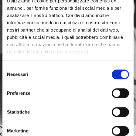
Utilizziamo i cookie per personalizzare contenuti ed
annunci, per fornire funzionalità dei social media e per
analizzare il nostro traffico. Condividiamo inoltre
informazioni sul modo in cui utilizzi il nostro sito con i
nostri partner che si occupano di analisi dei dati web,
pubblicità e social media, i quali potrebbero combinarle
con altre informazioni che hai fornito loro o che hanno
raccolto dal tuo utilizzo dei loro servizi.
S
Necessari
e
l
e
Preferenze
z
i
o
Statistiche
n
e
SOCIETÀ
Marketing
6 maggio: scene da un anniversario. P. Moressa
d