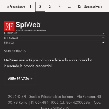
« Precedente
1
2
3
4
…
12
Successivo »
RUBRICHE
LA CURA
CHI SIAMO
LA SPI
SERVIZI
LA RICERCA
SPIPEDIA
TEAM DI SPIWEB
AREA RISERVATA
CULTURA E SOCIETÀ
CERCA UNO PSICOANALISTA
CONTATTI
Nell'area riservata possono accedere solo soci e candidati
MULTIMEDIA
ARCHIVIO STORICO
inserendo le proprie credenziali.
RIVISTE
AREA INTERNAZIONALE
CENTRI LOCALI DELLA SPI
PROSSIMI EVENTI
AREA PRIVATA
2026 © SPI - Società Psicoanalitica Italiana | Via Panama, 48
00198 Roma | P.I 05448441005 C.F. 80442000586 | Cod.
Univoco SUBM70N