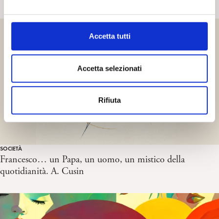
e
l
c
Accetta tutti
o
n
s
Accetta selezionati
e
n
Rifiuta
s
o
SOCIETÀ
Francesco… un Papa, un uomo, un mistico della
quotidianità. A. Cusin